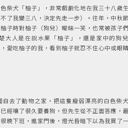
白色柴犬「柚子」，非常戲劇化地在我三十八歲
受不了我變三八，決定先走一步）。往年，中秋
殺柚子時對柚子（狗兒）曖昧一笑，也常被孩子
楚大人是在說水果「柚子」，還是家中的狗
落，愛吃柚子的我，看到柚子就忍不住心中或眼
獨自去了動物之家，把這隻瘦弱漂亮的白色柴
我已經嚷了很久要養狗，但先生從不正面答應，
生很晚下班，進家門後，燈光昏暗下以為我買了