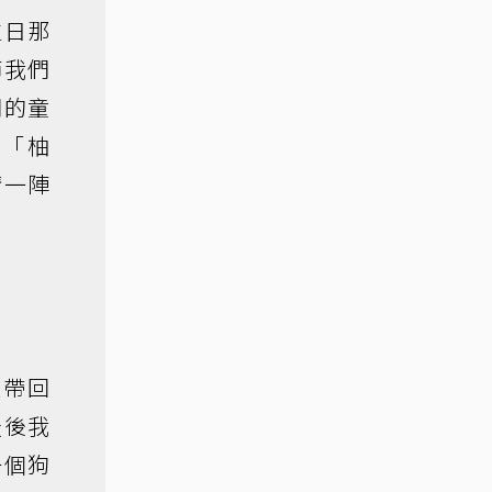
生日那
節我們
們的童
兒「柚
睛一陣
犬帶回
最後我
一個狗