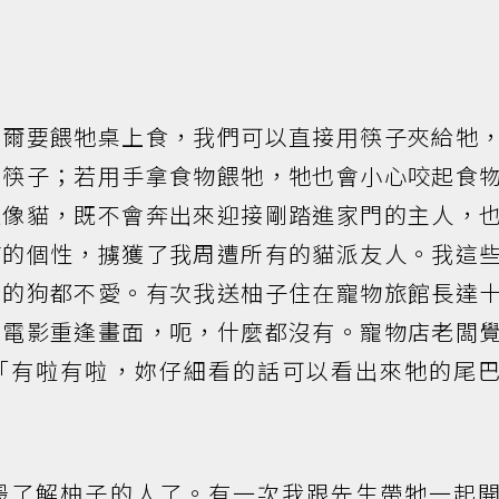
偶爾要餵牠桌上食，我們可以直接用筷子夾給牠
的筷子；若用手拿食物餵牠，牠也會小心咬起食
很像貓，既不會奔出來迎接剛踏進家門的主人，
貓的個性，擄獲了我周遭所有的貓派友人。我這
他的狗都不愛。有次我送柚子住在寵物旅館長達
的電影重逢畫面，呃，什麼都沒有。寵物店老闆
「有啦有啦，妳仔細看的話可以看出來牠的尾
最了解柚子的人了。有一次我跟先生帶牠一起