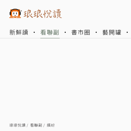
新鮮讀
看聯副
書市圈
藝開罐
琅琅悅讀
看聯副
繽紛