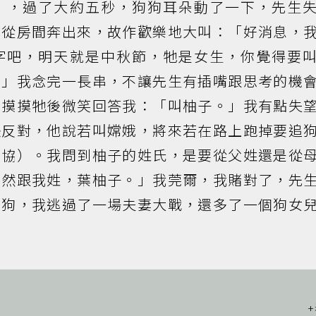
），過了大約五秒，狗狗耳朵動了一下，先生
地從房間奔出來，故作歡樂地大叫：「好消息，
字吧，明天就是中秋節，牠是女生，你覺得要
？」我念完一長串，不讓先生有插嘴跟思考的機
，摸摸牠後微笑回答我：「叫柚子。」我有點失
決反對，他說若叫嫦娥，將來若在路上跑掉要追
妥協）。我問到柚子的姓氏，是要從父姓還是從
當然跟我姓，葉柚子。」我莞爾，我賭對了，先
的狗，我逃過了一場夫妻大戰，還多了一個狗女