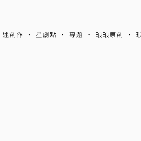
迷創作
星劇點
專題
琅琅原創