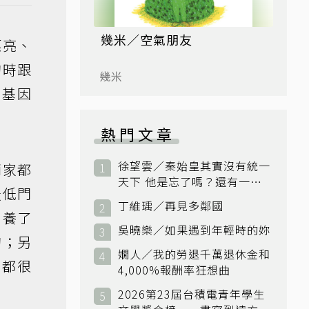
幾米／空氣朋友
漂亮、
狗時跟
幾米
良基因
熱門文章
徐望雲／秦始皇其實沒有統一
兩家都
天下 他是忘了嗎？還有一個
最低門
小國：衛國
丁維瑀／再見多鄰國
別養了
吳曉樂／如果遇到年輕時的妳
狗；另
嫺人／我的勞退千萬退休金和
果都很
4,000%報酬率狂想曲
2026第23屆台積電青年學生