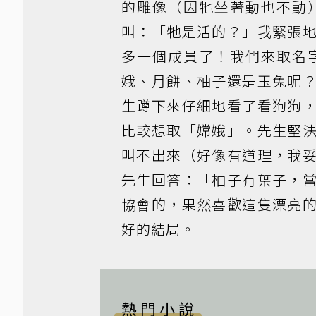
的雕像（因牠坐著動也不動
叫：「牠是活的？」我緊張
多一個成員了！我們來取名
娥、月餅、柚子還是玉兔呢
生蹲下來仔細地看了看狗狗
比較想取「嫦娥」。先生堅
叫不出來（好像有道理，我
先生回答：「柚子有葉子，
協會的，果然喜歡這隻漂亮
好的結局。
熱門小說