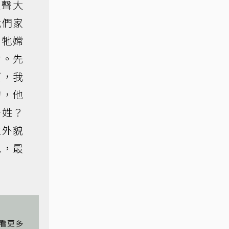
失聲大
我們家
叫牠嫦
會。先
望，我
狗，他
母姓？
生外貌
兒，最