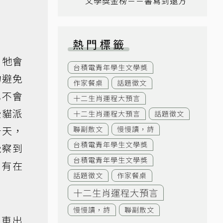
文學獎金榜－－書寫到遠方
熱門標籤
，牠會
台積電青年學生文學獎
物避免
作家餐桌
話題徵文
也不會
十二生肖運程大預言
些貓派
十二生肖運程大預言
話題徵文
十天，
聯副散文
慢慢讀，詩
台積電青年學生文學獎
覺察到
台積電青年學生文學獎
巴有在
話題徵文
作家餐桌
十二生肖運程大預言
慢慢讀，詩
聯副散文
開車出