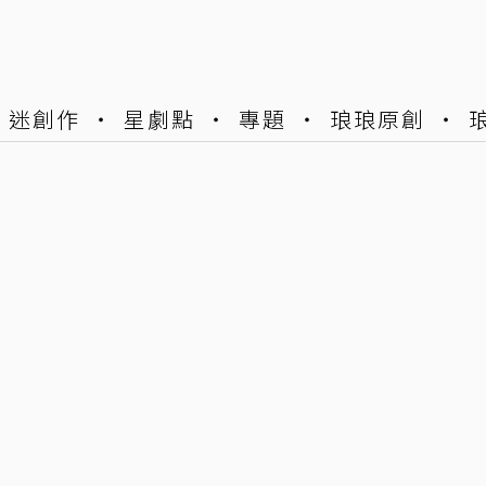
迷創作
星劇點
專題
琅琅原創