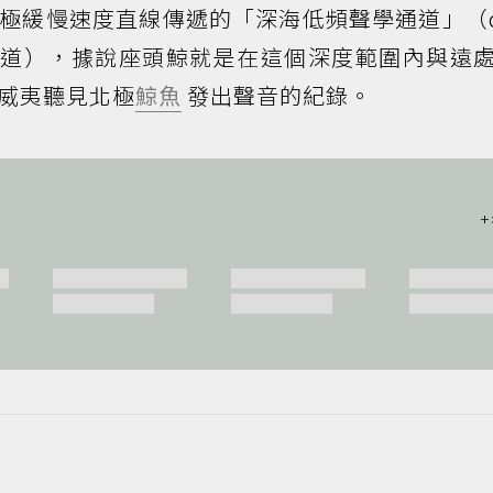
極緩慢速度直線傳遞的「深海低頻聲學通道」（d
SOFAR通道），據說座頭鯨就是在這個深度範圍內與遠
威夷聽見北極
鯨魚
發出聲音的紀錄。