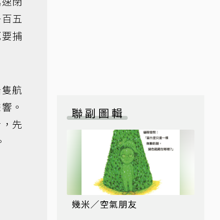
迅速閉
一百五
死要捕
船隻航
聲響。
聯副圖輯
音，先
。
幾米／空氣朋友