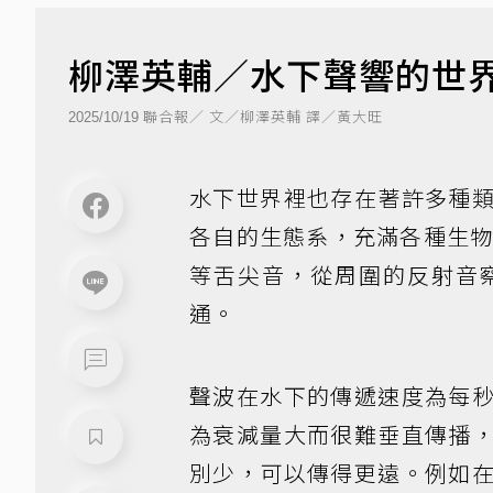
柳澤英輔／水下聲響的世
聯合報／ 文／柳澤英輔 譯／黃大旺
2025/10/19
水下世界裡也存在著許多種
各自的生態系，充滿各種生
等舌尖音，從周圍的反射音
通。
聲波在水下的傳遞速度為每
為衰減量大而很難垂直傳播
別少，可以傳得更遠。例如