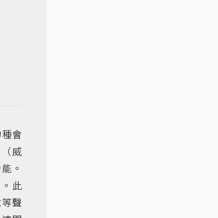
物種會
關（威
功能。
合。此
號等聲