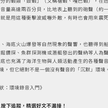
公分的蝦類「鼓蝦」（又稱槍蝦、嘎巴蝦），在
大音量高達兩百分貝，比地表上聽到的砲聲（約
乎就是用這種衝擊波威嚇外敵，有時也會用來震
震、海底火山爆發等自然現象的聲響，也聽得到
挖掘鑽探、魚群探測機或潛艇發出的聲納等人為
海底也充滿了海洋生物與人類活動產生的各種聲
境，但它絕對不是一個沒有聲音的「沉默」環境
狀：環境錄音入門》
s
按下追蹤，精選好文不漏接！