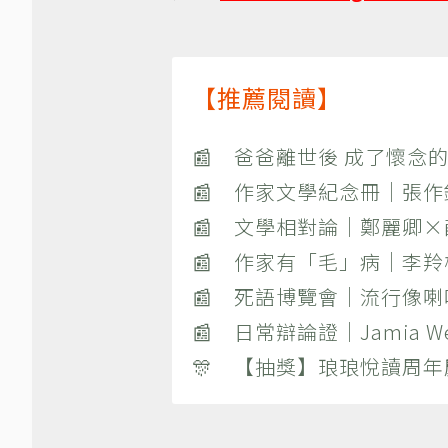
【推薦閱讀】
📰 爸爸離世後 成了懷念的
📰 作家文學紀念冊｜張
📰 文學相對論｜鄭麗卿
📰 作家有「毛」病｜李
📰 死語博覽會｜流行像
📰 日常辯論證｜Jamia
🎊 【抽獎】琅琅悅讀周年