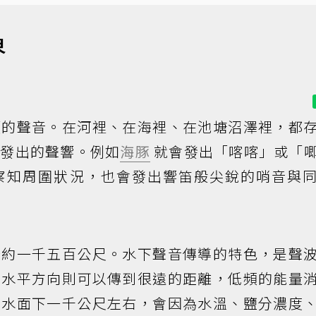
界
類的聲音。在河裡、在海裡、在池塘沼澤裡，都
物發出的聲響。例如
海豚
就會發出「喀喀」或「
察知周圍狀況，也會發出響笛般尖銳的哨音與
秒約一千五百公尺。水下聲音傳導的特色，是聲
，水平方向則可以傳到很遠的距離，低頻的能量
在水面下一千公尺左右，會因為水溫、鹽分濃度