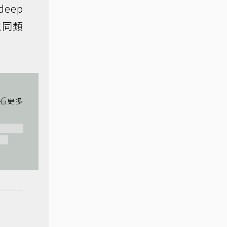
eep
處同類