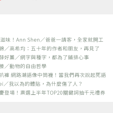
滋味！Ann Shen／爸爸一請客，全家就開工
作錦／高希均：五十年的作者和朋友，再見了
×薛好薰／網字與種字，都為了鋪排心事
羚榛／動物的自由哲學
喇叭褲 網路潮語像中筒襪！當我們再次說起死語
 Wei／我以為的體貼，為什麼傷了人？
慶登場！票選上半年TOP20關鍵詞抽千元禮券