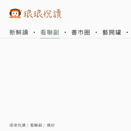
新鮮讀
看聯副
書市圈
藝開罐
琅琅悅讀
看聯副
繽紛