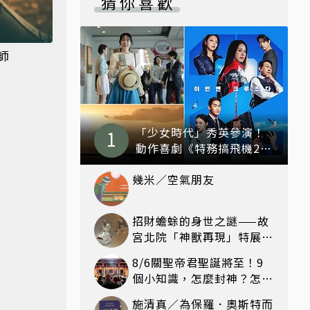
猜你喜歡
師
「少女時代」秀英參演！
動作喜劇《特務搞飛機2》
8月上映
幾米／空氣朋友
招財蟾蜍的身世之謎——故
宮北院「神獸再現」特展看
見不一樣的祥瑞
8/6關聖帝君聖誕將至！9
個小知識，怎麼封神？怎麼
拜？該拜哪個關帝？
施清真／為保羅．奧斯特而