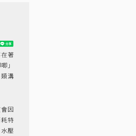
存在著
唧唧」
同類溝
波會因
消耗特
、水壓