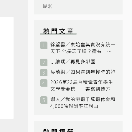
幾米
熱門文章
徐望雲／秦始皇其實沒有統一
天下 他是忘了嗎？還有一個
小國：衛國
丁維瑀／再見多鄰國
吳曉樂／如果遇到年輕時的妳
2026第23屆台積電青年學生
文學獎金榜－－書寫到遠方
嫺人／我的勞退千萬退休金和
4,000%報酬率狂想曲
熱門標籤