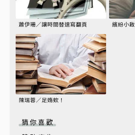
蕭伊珊／讓時間替速寫翻頁
繽紛小啟
陳瑞蓉／足媠欸！
猜你喜歡