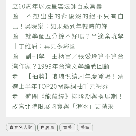
立60周年以及星雲法師百歲冥壽
📰 不想出生的背後怨的絕不只有自
己！吳曉樂：如果遇到年輕時的妳
📰 就學個五分鐘不好嗎？半途棄坑學
｜丁維瑀：再見多鄰國
📰 副刊學｜王柄富／張愛玲算不算台
灣作家？1999年台灣文學論戰回顧
🎊 【抽獎】琅琅悅讀周年慶登場！票
選上半年TOP20關鍵詞抽千元禮券
🎊 避開《龍藏經》排隊潮與換展期！
故宮北院限展國寶與「滑冰」更精采
青春名人堂
白居易
買房
房價