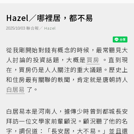
Hazel／哪裡居，都不易
聯合報／
Hazel
2025/10/03
從我剛開始對錢有概念的時候，最常聽見大
人討論的投資話題，大概是
買房
。直到現
在，買房仍是人人關注的重大議題。歷史上
和住房最有關聯的軼聞，肯定就是唐朝詩人
白居易
了。
白居易本是河南人，據傳少時曾到都城長安
拜訪一位文學家前輩顧況。顧況聽了他的名
字，調侃道：「長安居，大不易。」並且還