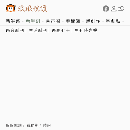
新鮮讀
看聯副
書市圈
藝開罐
迷創作
星劇點
聯合副刊
生活副刊
聯副七十
副刊時光機
琅琅悅讀
看聯副
繽紛