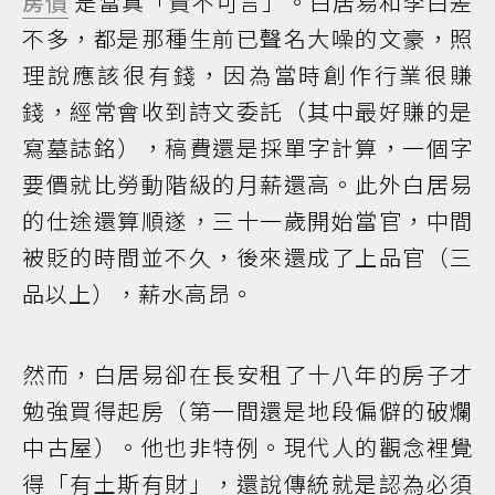
房價
是當真「貴不可言」。白居易和李白差
不多，都是那種生前已聲名大噪的文豪，照
理說應該很有錢，因為當時創作行業很賺
錢，經常會收到詩文委託（其中最好賺的是
寫墓誌銘），稿費還是採單字計算，一個字
要價就比勞動階級的月薪還高。此外白居易
的仕途還算順遂，三十一歲開始當官，中間
被貶的時間並不久，後來還成了上品官（三
品以上），薪水高昂。
然而，白居易卻在長安租了十八年的房子才
勉強買得起房（第一間還是地段偏僻的破爛
中古屋）。他也非特例。現代人的觀念裡覺
得「有土斯有財」，還說傳統就是認為必須