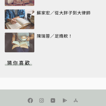
蘇家宏／從大胖子到大律師
陳瑞蓉／足媠欸！
猜你喜歡