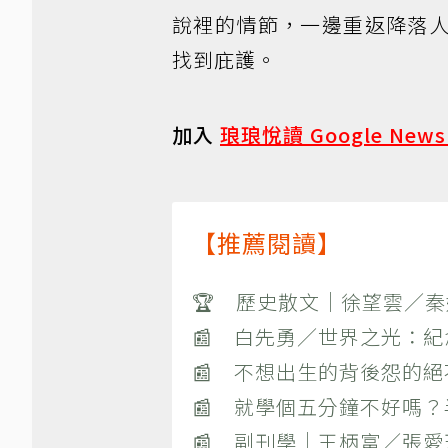
說裡的情節，一邊重返降落
找到庇護。
加入
琅琅悅讀 Google New
【推薦閱讀】
🏆 歷史散文｜徐望雲／
📰 白先勇／世界之光：
📰 不想出生的背後怨的
📰 就學個五分鐘不好嗎
📰 副刊學｜王柄富／張愛