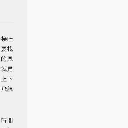
捧接吐
還要找
到的風
，就是
開上下
的飛航
的時間