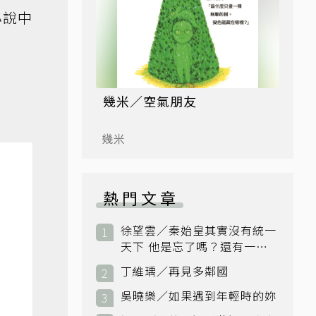
小說中
幾米／空氣朋友
幾米
熱門文章
徐望雲／秦始皇其實沒有統一
天下 他是忘了嗎？還有一個
小國：衛國
丁維瑀／再見多鄰國
吳曉樂／如果遇到年輕時的妳