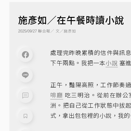
施彥如／在午餐時讀小說
聯合報／ 文／施彥如
2025/09/27
處理完昨晚累積的信件與訊
下午兩點。我把一本
小說
塞進
正午，豔陽高照，工作節奏
啡廳
吃三明治。從前在辦公
洲。把自己從工作狀態中拔
式，拿出包包裡的小說，我的