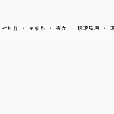
迷創作
星劇點
專題
琅琅原創