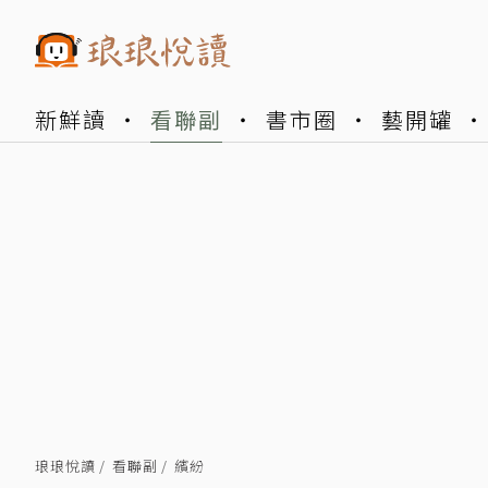
新鮮讀
看聯副
書市圈
藝開罐
琅琅悅讀
看聯副
繽紛