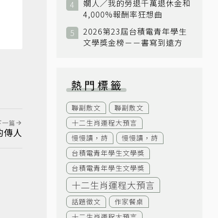
嫺人／我的勞退千萬退休金和
4,000%報酬率狂想曲
2026第23屆台積電青年學生
文學獎金榜－－書寫到遠方
熱門標籤
聯副散文
聯副散文
十二生肖運程大預言
下一篇
的傳人
慢慢讀，詩
慢慢讀，詩
台積電青年學生文學獎
台積電青年學生文學獎
十二生肖運程大預言
話題徵文
作家餐桌
十二生肖運程大預言