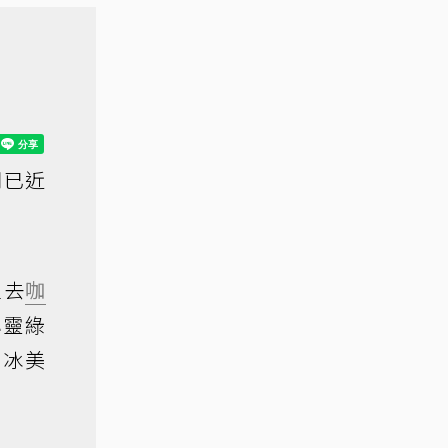
間已近
定去
咖
心靈綠
、冰美