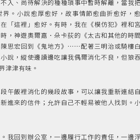
孔不入、尚待解決的種種瑣事中暫時解離，當我
世界。小說愈厚愈好，故事情節愈曲折愈好，
不在「這裡」愈好。有時，我在《模仿犯》裡和
有時，神遊奧爾嘉．朵卡荻的《太古和其他的時
與陳思宏回到《鬼地方》⋯⋯配著三明治或騎樓
多小說，縱使邊讀邊吃讓我偶爾消化不良，但狼
界津津有味。
那段午飯裡消化的幾段故事，可以讓我重新連結
、新進來的信件；允許自己不輕易被他人找到。
畢。我回到辦公室，一邊履行工作的責任，一邊