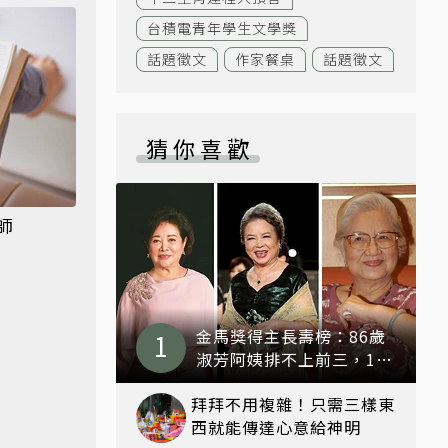
台積電青年學生文學獎
話題徵文
作家餐桌
話題徵文
猜你喜歡
師
金馬獎得主長壽榜：86歲
淑芳阿姨排不上前三，103
歲反派雪姨奪冠
拜拜不用複雜！只需三樣東
西就能傳達心意給神明