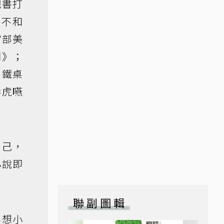
把書打
愈不和
宮部美
間》；
白鐵桌
吞虎嚥
自己，
小說即
聯副圖輯
浮想小