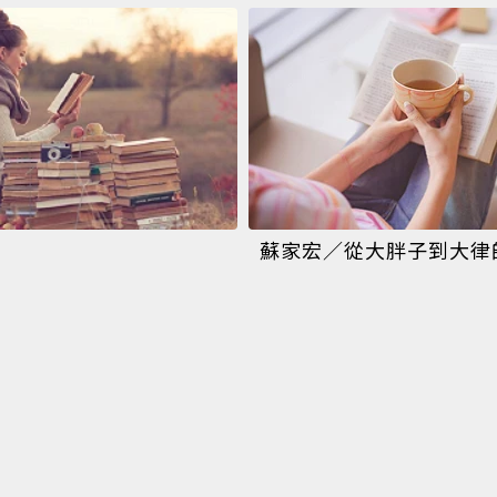
蘇家宏／從大胖子到大律