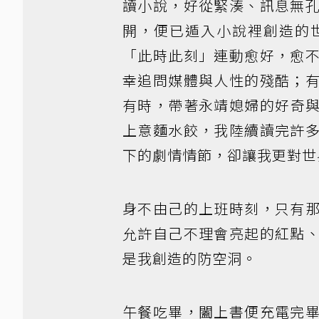
讀小說，好從緊湊、訊息無
開，便已遁入小說裡創造的
「此時此刻」連動愈好，愈
幸追問媒體與人性的殘酷；
有時，帶著永靖媳婦的好奇
上意麵水餃，我陸續讀完許
下的劇情情節，卻讓我更對世
身不由己的上班時刻，只有
允許自己不理會亮起的紅點
是我創造的防空洞。
午餐吃畢，闔上書便充電完