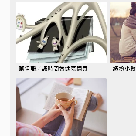
蕭伊珊／讓時間替速寫翻頁
繽紛小啟