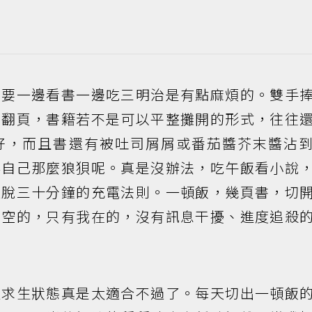
，要一邊看書一邊吃三明治是有點麻煩的。雙手
來翻頁，書籍若不是可以平整攤開的形式，往往
好，而且書還有被吐司屑屑或番茄醬芥末醬沾
得自己那麼狼狽呢。真是沒辦法，吃午飯看小說
逃脫三十分鐘的充電法則。一頓飯，幾頁書，切
真空的，只有我在的，沒有訊息干擾、進度追殺
種求生狀態真是太適合不過了。每天切出一頓飯