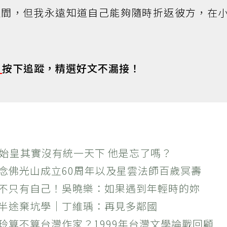
人間，但我永遠知道自己能夠隨時折返彼方，在
s
按下追蹤，精選好文不漏接！
秦始皇其實沒有統一天下 他是忘了嗎？
紀念佛光山成立60周年以及星雲法師百歲冥壽
絕不只有自己！吳曉樂：如果遇到年輕時的妳
？半途棄坑學｜丁維瑀：再見多鄰國
玲算不算台灣作家？1999年台灣文學論戰回顧