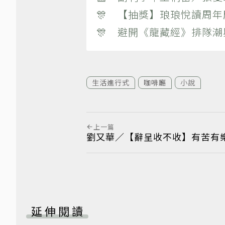
🎊 【抽獎】琅琅悅讀周年
🎊 避開《龍藏經》排隊
生活進行式
咖啡廳
小說
上一篇
劉又華／【辭呈收不收】有苦有
延伸閱讀