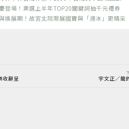
慶登場！票選上半年TOP20關鍵詞抽千元禮券
潮與換展期！故宮北院限展國寶與「滑冰」更精采
樂收辭呈
宇文正／龍