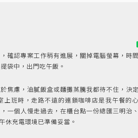
息，確認專案工作稍有進展，關掉電腦螢幕，時
提袋中，出門吃午飯。
過於焦慮，油膩飯盒或麵攤蒸騰我都待不住，決
室上班時，走路不遠的連鎖咖啡店是我午餐的
起，一個人慢走過去，在櫃台點一份總匯三明治
午休充電環境已準備妥當。