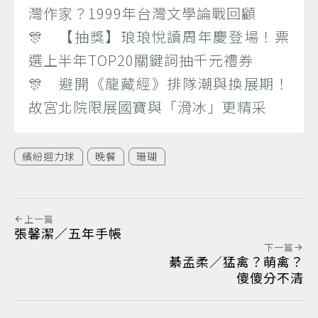
灣作家？1999年台灣文學論戰回顧
🎊 【抽獎】琅琅悅讀周年慶登場！票
選上半年TOP20關鍵詞抽千元禮券
🎊 避開《龍藏經》排隊潮與換展期！
故宮北院限展國寶與「滑冰」更精采
繽紛迴力球
晚餐
珊瑚
上一篇
張馨潔／五年手帳
下一篇
綦孟柔／猛禽？萌禽？
傻傻分不清