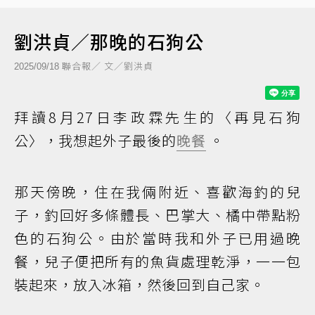
劉洪貞／那晚的石狗公
聯合報／ 文／劉洪貞
2025/09/18
拜讀8月27日李政霖先生的〈再見石狗
公〉，我想起外子最後的
晚餐
。
那天傍晚，住在我倆附近、喜歡海釣的兒
子，釣回好多條體長、巴掌大、橘中帶點粉
色的石狗公。由於當時我和外子已用過晚
餐，兒子便把所有的魚貨處理乾淨，一一包
裝起來，放入冰箱，然後回到自己家。