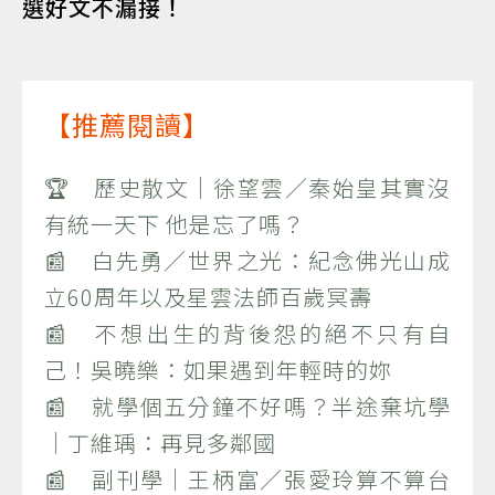
選好文不漏接！
【推薦閱讀】
🏆 歷史散文｜徐望雲／秦始皇其實沒
有統一天下 他是忘了嗎？
📰 白先勇／世界之光：紀念佛光山成
立60周年以及星雲法師百歲冥壽
📰 不想出生的背後怨的絕不只有自
己！吳曉樂：如果遇到年輕時的妳
📰 就學個五分鐘不好嗎？半途棄坑學
｜丁維瑀：再見多鄰國
📰 副刊學｜王柄富／張愛玲算不算台