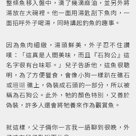
整條魚移入盤中，滴了幾滴麻油，並另外將
湯放在大碗裡。他一面用湯匙刮下魚肉，一
面招呼外子喝湯，同時講起釣魚的趣事。
因為魚肉細緻，湯頭鮮美，外子忍不住讚
嘆：「這真是人間美味，而且『石狗公』這
名字很有台味耶。」兒子告訴他，這魚很聰
明，為了方便獵食，會像小狗一樣趴在礁石
或
珊瑚
礁上，偽裝成石頭的一部分，所以被
稱為石狗公。此外，牠的顏色特別，又善於
偽裝，許多人還會將牠養來作為觀賞魚。
就這樣，父子倆你一言我一語聊到很晚，外