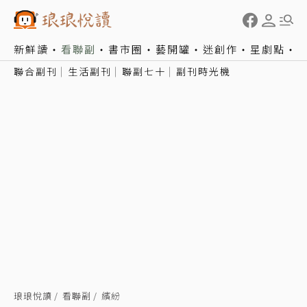
新鮮讀
看聯副
書市圈
藝開罐
迷創作
星劇點
聯合副刊
生活副刊
聯副七十
副刊時光機
琅琅悅讀
看聯副
繽紛