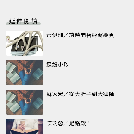
延伸閱讀
蕭伊珊／讓時間替速寫翻頁
繽紛小啟
蘇家宏／從大胖子到大律師
陳瑞蓉／足媠欸！