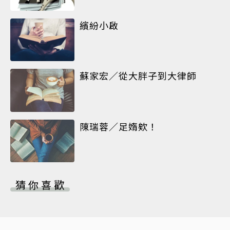
繽紛小啟
蘇家宏／從大胖子到大律師
陳瑞蓉／足媠欸！
猜你喜歡