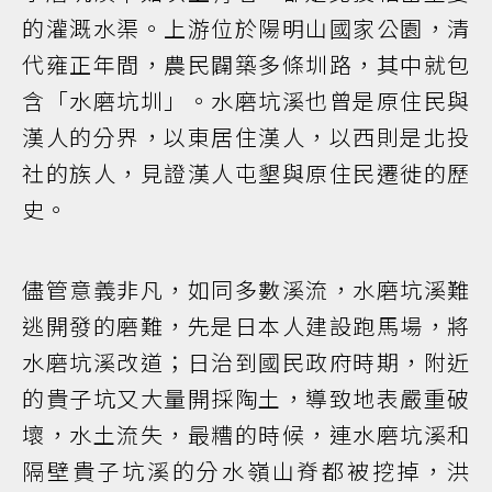
的灌溉水渠。上游位於陽明山國家公園，清
代雍正年間，農民闢築多條圳路，其中就包
含「水磨坑圳」。水磨坑溪也曾是原住民與
漢人的分界，以東居住漢人，以西則是北投
社的族人，見證漢人屯墾與原住民遷徙的歷
史。
儘管意義非凡，如同多數溪流，水磨坑溪難
逃開發的磨難，先是日本人建設跑馬場，將
水磨坑溪改道；日治到國民政府時期，附近
的貴子坑又大量開採陶土，導致地表嚴重破
壞，水土流失，最糟的時候，連水磨坑溪和
隔壁貴子坑溪的分水嶺山脊都被挖掉，洪