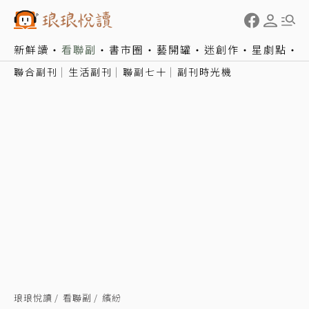
新鮮讀
看聯副
書市圈
藝開罐
迷創作
星劇點
聯合副刊
生活副刊
聯副七十
副刊時光機
琅琅悅讀
看聯副
繽紛