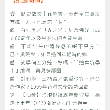
🏆 歷史散文｜徐望雲／秦始皇其實沒
有統一天下 他是忘了嗎？
📰 白先勇／世界之光：紀念佛光山成
立60周年以及星雲法師百歲冥壽
📰 不想出生的背後怨的絕不只有自
己！吳曉樂：如果遇到年輕時的妳
📰 就學個五分鐘不好嗎？半途棄坑學
｜丁維瑀：再見多鄰國
📰 副刊學｜王柄富／張愛玲算不算台
灣作家？1999年台灣文學論戰回顧
🎊 【抽獎】琅琅悅讀周年慶登場！票
選上半年TOP20關鍵詞抽千元禮券