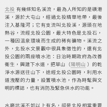
北投
有幾條知名溪流，最為人所知的是磺港
溪，源於大屯山，經過北投精華地帶，最後
注入基隆河；它有支流叫北投溪，源頭在地
熱谷，流經北投公園，最大特色是北投石，
一種因溫泉環境而生成的稀有礦物。溪流之
外，北投水文景觀中很具象徵性的，還有北
投公園的兩座噴水池：日治時期政府為改善
衛生，興建下水道，把草山（
陽明山
）的乾
淨水源送往山下，途經北投公園時，利用水
道洩壓的力量，設置噴水池，作為時髦與文
明的標誌，也有消防及緊急供水的功能。
水磨坑溪不如以上有名，卻是北投相當重要