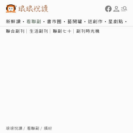
新鮮讀
看聯副
書市圈
藝開罐
迷創作
星劇點
聯合副刊
生活副刊
聯副七十
副刊時光機
琅琅悅讀
看聯副
繽紛