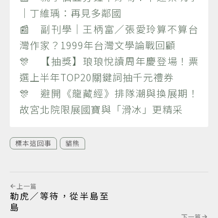
｜丁維瑀：再見多鄰國
📰 副刊學｜王柄富／張愛玲算不算台
灣作家？1999年台灣文學論戰回顧
🎊 【抽獎】琅琅悅讀周年慶登場！票
選上半年TOP20關鍵詞抽千元禮券
🎊 避開《龍藏經》排隊潮與換展期！
故宮北院限展國寶與「滑冰」更精采
標本這回事
貓熊
上一篇
勒虎／等待，從半島至
島
下一篇