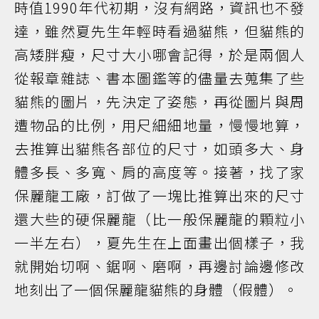
時值1990年代初期，沒有網路，資訊也不發
達，雖然夏先生年輕時看過貓熊，但貓熊的
高矮胖瘦，尺寸大小哪會記得，於是兩個人
從報章雜誌、書本圖鑑等的儘量去蒐集了些
貓熊的圖片，先決定了姿態，再從圖片與周
遭物品的比例，用尺細細地量，慢慢地算，
去推算出貓熊各部位的尺寸，如頭多大、身
體多長、多寬、肩的高度等。接著，找了家
保麗龍工廠，訂做了一塊比推算出來的尺寸
還大些的硬保麗龍（比一般保麗龍的顆粒小
一半左右），夏先生在上面畫出個樣子，我
就開始切啊、鋸啊、磨啊，再邊討論邊修改
地刻出了一個保麗龍貓熊的身體（假體）。