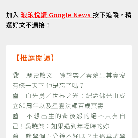
加入
琅琅悅讀 Google News
按下追蹤，精
選好文不漏接！
【推薦閱讀】
🏆 歷史散文｜徐望雲／秦始皇其實沒
有統一天下 他是忘了嗎？
📰 白先勇／世界之光：紀念佛光山成
立60周年以及星雲法師百歲冥壽
📰 不想出生的背後怨的絕不只有自
己！吳曉樂：如果遇到年輕時的妳
📰 就學個五分鐘不好嗎？半途棄坑學