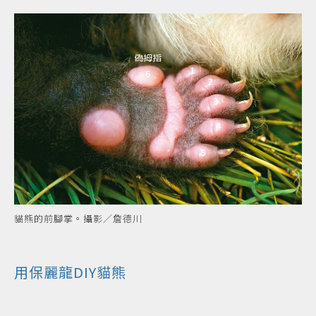
貓熊的前腳掌。攝影／詹德川
用保麗龍DIY貓熊