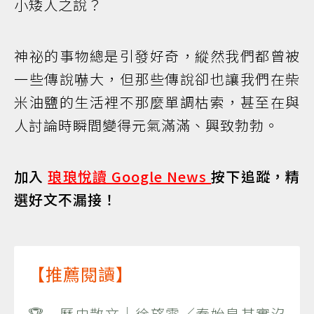
小矮人之說？
神祕的事物總是引發好奇，縱然我們都曾被
一些傳說嚇大，但那些傳說卻也讓我們在柴
米油鹽的生活裡不那麼單調枯索，甚至在與
人討論時瞬間變得元氣滿滿、興致勃勃。
加入
琅琅悅讀 Google News
按下追蹤，精
選好文不漏接！
【推薦閱讀】
🏆 歷史散文｜徐望雲／秦始皇其實沒