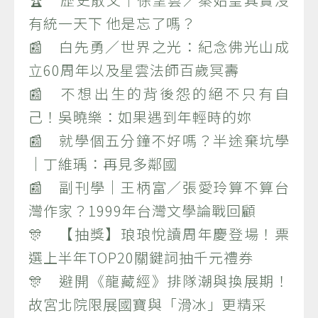
有統一天下 他是忘了嗎？
📰 白先勇／世界之光：紀念佛光山成
立60周年以及星雲法師百歲冥壽
📰 不想出生的背後怨的絕不只有自
己！吳曉樂：如果遇到年輕時的妳
📰 就學個五分鐘不好嗎？半途棄坑學
｜丁維瑀：再見多鄰國
📰 副刊學｜王柄富／張愛玲算不算台
灣作家？1999年台灣文學論戰回顧
🎊 【抽獎】琅琅悅讀周年慶登場！票
選上半年TOP20關鍵詞抽千元禮券
🎊 避開《龍藏經》排隊潮與換展期！
故宮北院限展國寶與「滑冰」更精采