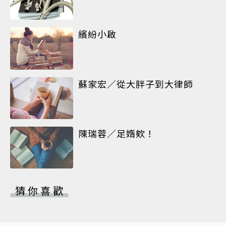
繽紛小啟
蘇家宏／從大胖子到大律師
陳瑞蓉／足媠欸！
猜你喜歡