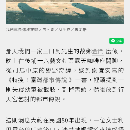
我們就是這樣被嚇大的。圖／AI生成／曾明皓
那天我們一家三口到先生的故鄉
金門
度假，
晚上在後埔十六藝文特區露天咖啡座閒聊，
從司馬中原的鄉野奇譚，談到謝宜安寫的
《特搜！臺灣
都市傳說
》一書，裡頭提到一
則失蹤幼童被截肢、割掉舌頭，然後放到行
天宮乞討的都市傳說。
這則消息大約在民國80年出現，一位女士利
用電台的叩應節目，淒楚地娓娓道來這慘絕