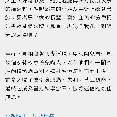
床上，渾身滾燙，聽見遠處傳來村民辦喪事
的誦經聲，想起鄰座的小朋友手臂上綁著黑
紗，死者是他家的長輩。窗外血色的黃昏預
告黑夜即將來臨，鬼會出現嗎？我能見到明
天的太陽嗎？
幸好，真相隨著天光浮現，原來鬧鬼事件是
幾個歹徒故意扮鬼嚇人，以利他們在一間空
屋釀造私酒營利。這批私酒流到市面上後，
許多人喝了便引發頭痛、失明，甚至喪命。
最終它成為警方科學辦案、破除迷信的最佳
典範。
小姐明天一早要出嫁