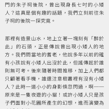
門的朱子祠後院，曾出現身長七吋的小矮
人？這真是個有趣的話題，我們立刻前往朱
子祠的後院一探究竟。
那裡有造景山水，地上立著一塊刻有「醉於
此」的石頭，正是傳說曾出現小矮人的地
方。我們問當地的耆老，他說多年以前的確
有小孩說有小矮人出沒於此，但謠傳起於誰
則無可考。後來隨著時間推移，加上人們都
只顧著看手機，誰還注意樹叢裡有沒有小矮
人？此時一道小小的身影倏忽閃過，啊──
原來是一隻夜遊的小貓！或許小矮人只是孩
子們面對小花圃所產生的幻想，進而演變為