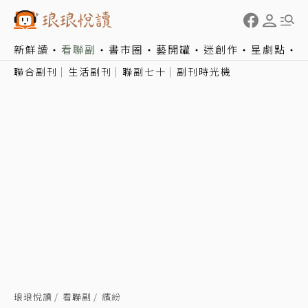
新鮮讀
看聯副
書市圈
藝開罐
迷創作
星劇點
聯合副刊
生活副刊
聯副七十
副刊時光機
琅琅悅讀
看聯副
繽紛