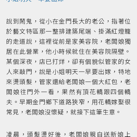
說到鬧鬼，從小在金門長大的老公，指著位
於藝文特區那一整排建築尾端、掛滿紅燈籠
的走道說，這裡從前是家美容院，老闆娘獨
居在此營業，他小時候就住在美容院隔壁。
某個深夜，店已打烊，卻有個貌似管家的女
人來敲門，說是小姐明天一早要出嫁，特地
來燙頭髮，管家還給老闆娘一個大紅包，老
闆娘往門外一看，果然有頂花轎跟四個轎
夫。早期金門鄉下道路狹窄，用花轎嫁娶很
常見，老闆娘沒懷疑，就接下這筆生意。
凌晨，頭髮燙好後，老闆娘親自送新娘上