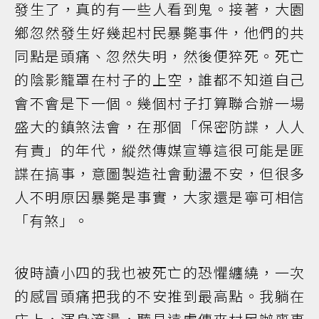
發生了，真的有一些人看到鬼。接著，大園
鄉忽然發生好幾起村民暴斃事件，他們的共
同點是頭痛、忽然失明，然後便猝死。死亡
的陰影籠罩在村子的上空，誰都不知道自己
會不會是下一個。幾個村子打算聯合辦一場
盛大的鎮煞法會，在那個「保密防諜，人人
有責」的年代，縱然傳媒宣導這很可能是匪
諜在搞事，意圖製造社會動盪不安，但很多
人不明原因暴斃是事實，大家還是寧可相信
「有煞」。
彼時讀小四的我也被死亡的恐懼纏繞，一次
的感冒頭痛把我的不安推到最高點。我躺在