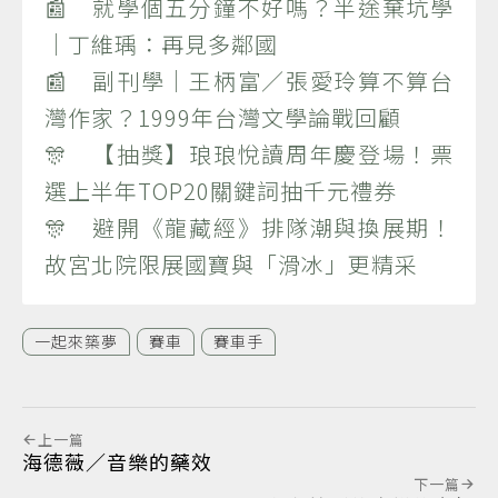
📰 就學個五分鐘不好嗎？半途棄坑學
｜丁維瑀：再見多鄰國
📰 副刊學｜王柄富／張愛玲算不算台
灣作家？1999年台灣文學論戰回顧
🎊 【抽獎】琅琅悅讀周年慶登場！票
選上半年TOP20關鍵詞抽千元禮券
🎊 避開《龍藏經》排隊潮與換展期！
故宮北院限展國寶與「滑冰」更精采
一起來築夢
賽車
賽車手
上一篇
海德薇／音樂的藥效
下一篇