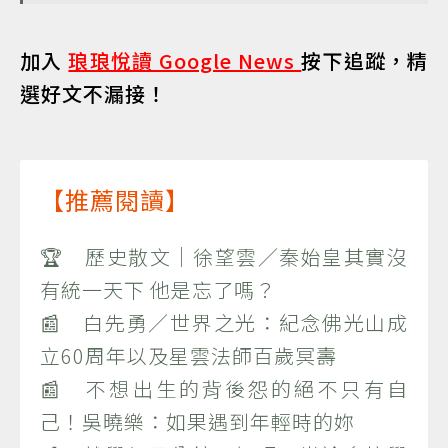
加入
琅琅悅讀 Google News
按下追蹤，精
選好文不漏接！
【推薦閱讀】
🏆 歷史散文｜徐望雲／秦始皇其實沒
有統一天下 他是忘了嗎？
📰 白先勇／世界之光：紀念佛光山成
立60周年以及星雲法師百歲冥壽
📰 不想出生的背後怨的絕不只有自
己！吳曉樂：如果遇到年輕時的妳