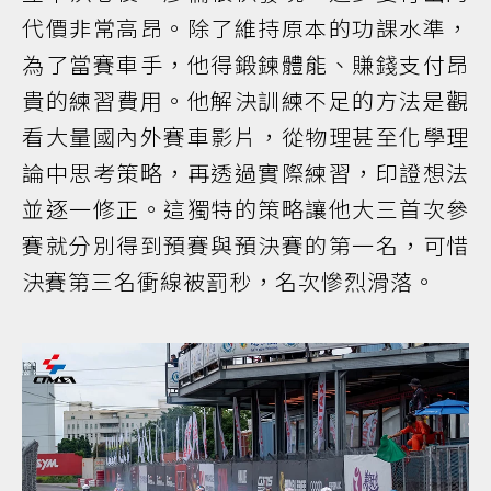
代價非常高昂。除了維持原本的功課水準，
為了當賽車手，他得鍛鍊體能、賺錢支付昂
貴的練習費用。他解決訓練不足的方法是觀
看大量國內外賽車影片，從物理甚至化學理
論中思考策略，再透過實際練習，印證想法
並逐一修正。這獨特的策略讓他大三首次參
賽就分別得到預賽與預決賽的第一名，可惜
決賽第三名衝線被罰秒，名次慘烈滑落。