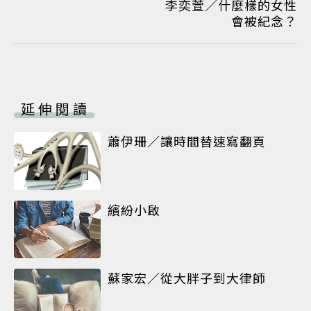
李奕萱／什麼樣的女性
會被紀念？
延伸閱讀
蕭伊珊／讓時間替速寫翻頁
繽紛小啟
蘇家宏／從大胖子到大律師