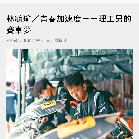
林毓瑜／青春加速度－－理工男的
賽車夢
聯合報／ 文／林毓瑜
2025/08/18