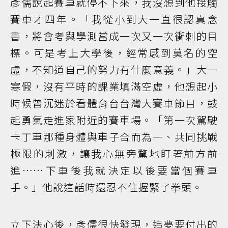
彥儒說起賽車就停不下來，我沒想到他接觸
賽車才四年。「我從小到大一直很認真念
書，將會考與學測當成一次又一次衝刺的目
標。可是考上大學後，經常感到莫名的空
虛，不知道自己的努力有什麼意義。」大一
寒假，沒有平時的課業填滿空虛，他想起小
時候曾沉迷於看體育台台灣大賽車節目，鼓
起勇氣走進家附近的賽車場。「第一次駕駛
卡丁車那種身體與車子合而為一、共同挑戰
極限的刺激，讓我心無旁騖地盯著前方前
進……下車後我就決定以後要當個賽車
手。」他說這話時還忍不住握緊了拳頭。
立下決心後，彥儒很快發現，追夢要付出的