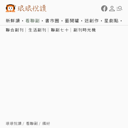
新鮮讀
看聯副
書市圈
藝開罐
迷創作
星劇點
聯合副刊
生活副刊
聯副七十
副刊時光機
琅琅悅讀
看聯副
繽紛