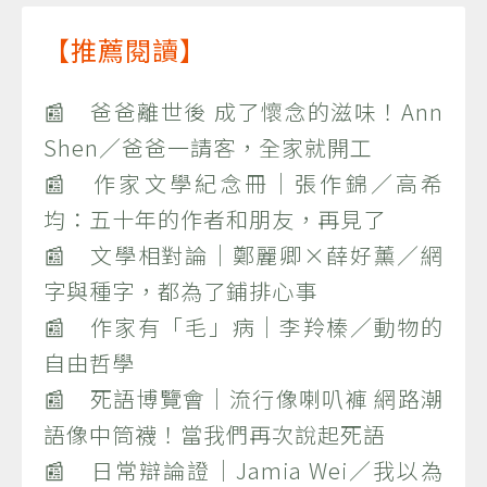
【推薦閱讀】
📰 爸爸離世後 成了懷念的滋味！Ann
Shen／爸爸一請客，全家就開工
📰 作家文學紀念冊｜張作錦／高希
均：五十年的作者和朋友，再見了
📰 文學相對論｜鄭麗卿×薛好薰／網
字與種字，都為了鋪排心事
📰 作家有「毛」病｜李羚榛／動物的
自由哲學
📰 死語博覽會｜流行像喇叭褲 網路潮
語像中筒襪！當我們再次說起死語
📰 日常辯論證｜Jamia Wei／我以為