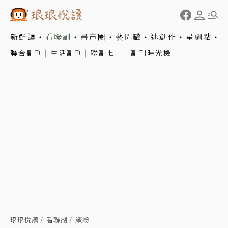
新鮮讀
看聯副
書市圈
藝開罐
迷創作
星劇點
聯合副刊
生活副刊
聯副七十
副刊時光機
琅琅悅讀
看聯副
繽紛