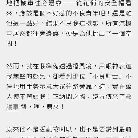
地把機車往旁邊靠──從花俏的安全帽看
來，應該是個不好惹的不良青年吧！還是離
他遠一點好。結果不只我這樣想，所有汽機
車居然都往旁邊讓，硬是為他挪出了一個空
間！
然而，就在我準備透過擋風鏡，用眼神表達
我無聲的怒氣，卻看到那位「不良騎士」不
停地用手勢示意大家往路旁靠。這，實在讓
人摸不著頭腦！正納悶之際，遠方傳來了
救
護車
聲，啊，原來！
原來他不是愛亂按喇叭，也不是要鑽到最前