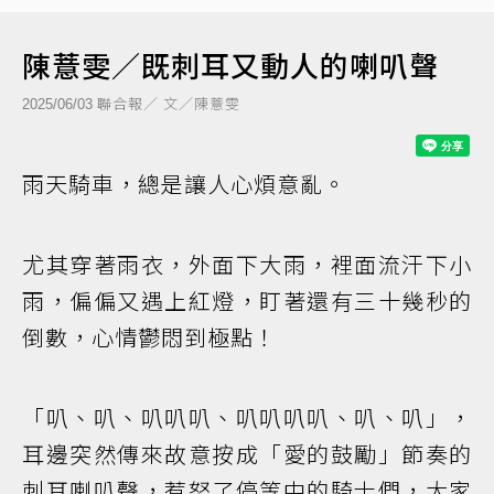
陳薏雯／既刺耳又動人的喇叭聲
聯合報／ 文／陳薏雯
2025/06/03
雨天騎車，總是讓人心煩意亂。
尤其穿著雨衣，外面下大雨，裡面流汗下小
雨，偏偏又遇上紅燈，盯著還有三十幾秒的
倒數，心情鬱悶到極點！
「叭、叭、叭叭叭、叭叭叭叭、叭、叭」，
耳邊突然傳來故意按成「愛的鼓勵」節奏的
刺耳喇叭聲，惹怒了停等中的騎士們，大家