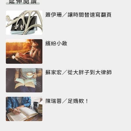
延伸閱讀
蕭伊珊／讓時間替速寫翻頁
繽紛小啟
蘇家宏／從大胖子到大律師
陳瑞蓉／足媠欸！