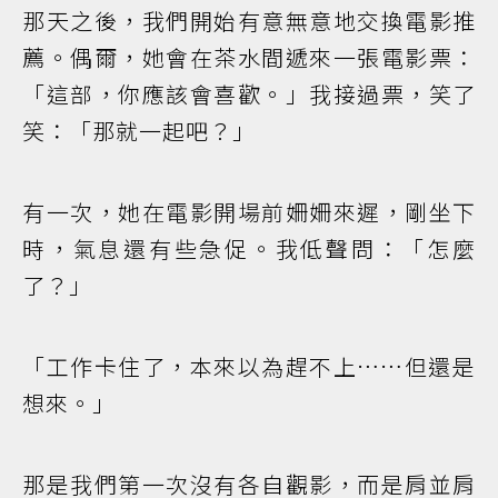
那天之後，我們開始有意無意地交換電影推
薦。偶爾，她會在茶水間遞來一張電影票：
「這部，你應該會喜歡。」我接過票，笑了
笑：「那就一起吧？」
有一次，她在電影開場前姍姍來遲，剛坐下
時，氣息還有些急促。我低聲問：「怎麼
了？」
「工作卡住了，本來以為趕不上……但還是
想來。」
那是我們第一次沒有各自觀影，而是肩並肩