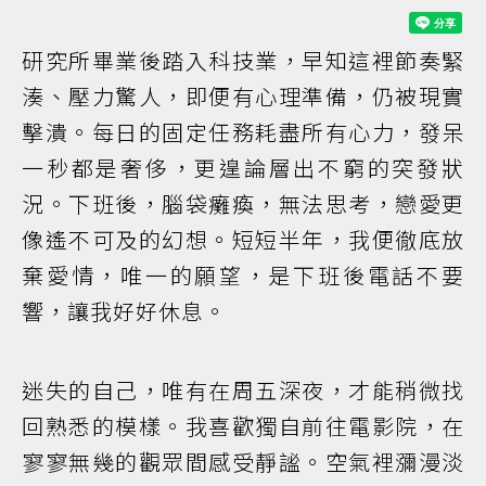
研究所畢業後踏入科技業，早知這裡節奏緊
湊、壓力驚人，即便有心理準備，仍被現實
擊潰。每日的固定任務耗盡所有心力，發呆
一秒都是奢侈，更遑論層出不窮的突發狀
況。下班後，腦袋癱瘓，無法思考，戀愛更
像遙不可及的幻想。短短半年，我便徹底放
棄愛情，唯一的願望，是下班後電話不要
響，讓我好好休息。
迷失的自己，唯有在周五深夜，才能稍微找
回熟悉的模樣。我喜歡獨自前往電影院，在
寥寥無幾的觀眾間感受靜謐。空氣裡瀰漫淡