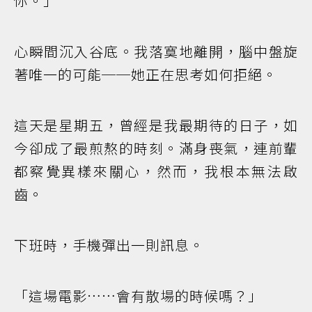
你。」
心瞬間沉入谷底。我落寞地離開，腦中盤旋
著唯一的可能──她正在思考如何拒絕。
這天是星期五，曾經是我最期待的日子，如
今卻成了最煎熬的時刻。滿身喪氣，連前輩
都察覺異樣來關心，然而，我根本無法啟
齒。
下班時，手機彈出一則訊息。
「這場電影……會有散場的時候嗎？」