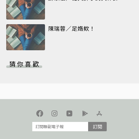
陳瑞蓉／足媠欸！
猜你喜歡
訂閱