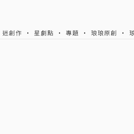
迷創作
星劇點
專題
琅琅原創