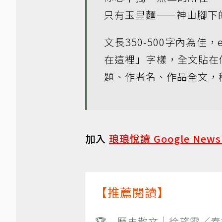
只有玉里麵——神山腳下
文長350-500字內為佳
在這裡」字樣，全文貼在信
題、作者名、作品全文，稿寄：b
加入
琅琅悅讀 Google New
【推薦閱讀】
🏆 歷史散文｜徐望雲／