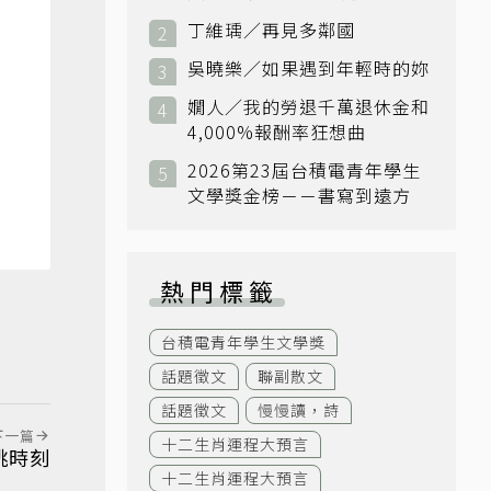
小國：衛國
丁維瑀／再見多鄰國
吳曉樂／如果遇到年輕時的妳
嫺人／我的勞退千萬退休金和
4,000%報酬率狂想曲
2026第23屆台積電青年學生
文學獎金榜－－書寫到遠方
熱門標籤
台積電青年學生文學獎
話題徵文
聯副散文
話題徵文
慢慢讀，詩
下一篇
十二生肖運程大預言
跳時刻
十二生肖運程大預言