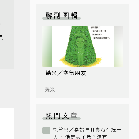
聯副圖輯
住
標
幾米／空氣朋友
幾米
熱門文章
徐望雲／秦始皇其實沒有統一
天下 他是忘了嗎？還有一個