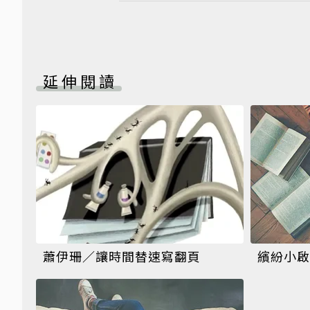
延伸閱讀
蕭伊珊／讓時間替速寫翻頁
繽紛小啟