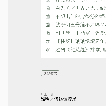
📰 白先勇／世界之光：
📰 不想出生的背後怨的
📰 就學個五分鐘不好嗎
📰 副刊學｜王柄富／張愛
🎊 【抽獎】琅琅悅讀周年
🎊 避開《龍藏經》排隊
話題徵文
上一篇
維明／何妨發發呆