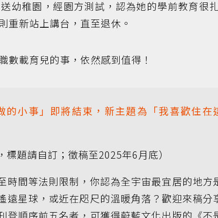
兒送幼稚園，經園方測試，認為她的學前教育很
則重新站上講台，直至退休。
職數載育兒的事，依然感到值得！
做的小事」即將結束，新主題為「我喜歡住在
標題請自訂；徵稿至2025年6月底）
至時間等法則限制，你認為全宇宙最宜居的地方
遙遠星球，或近在咫尺的溫暖角落？歡迎來稿分
刊登順序前五名者，可獲得蔚藍文化出版的《不