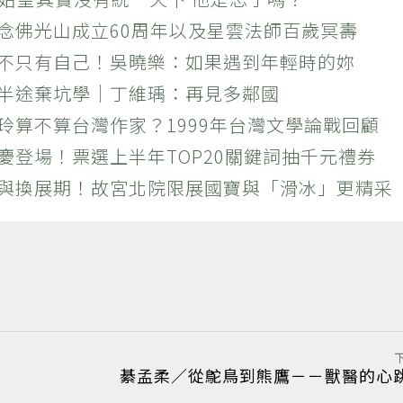
紀念佛光山成立60周年以及星雲法師百歲冥壽
絕不只有自己！吳曉樂：如果遇到年輕時的妳
？半途棄坑學｜丁維瑀：再見多鄰國
玲算不算台灣作家？1999年台灣文學論戰回顧
慶登場！票選上半年TOP20關鍵詞抽千元禮券
潮與換展期！故宮北院限展國寶與「滑冰」更精采
綦孟柔／從鴕鳥到熊鷹－－獸醫的心