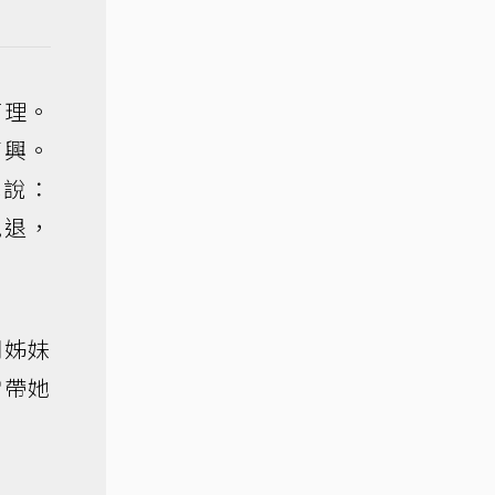
打理。
高興。
地說：
免退，
們姊妹
常帶她