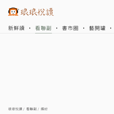
新鮮讀
看聯副
書市圈
藝開罐
琅琅悅讀
看聯副
繽紛