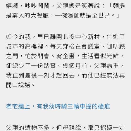
嬉戲，吵吵鬧鬧。父親總是笑著說：「麵攤
是窮人的大餐廳，一碗湯麵就是全世界。」
如今的我，早已離開北投中心新村，住進了
城市的高樓裡。每天穿梭在會議室、咖啡廳
之間，忙於開會、寫企畫，生活看似光鮮，
卻總少了一份踏實。幾個月前，父親病重，
我直到最後一刻才趕回去，而他已經無法再
開口說話。
老宅牆上，有我幼時騎三輪車撞的磕痕
父親的遺物不多，但母親說，那只鋁碗一定