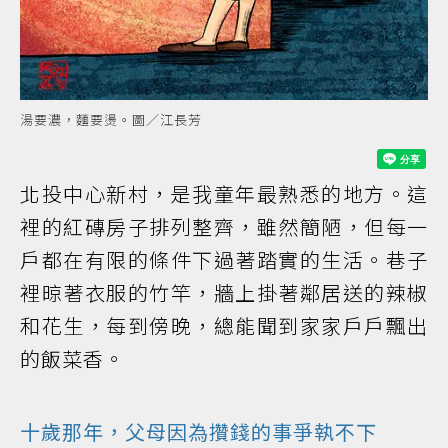
湯要濃，麵要燙。圖／江長芳
北投中心新村，是我童年最熟悉的地方。這
裡的紅磚房子排列整齊，雖然簡陋，但每一
戶都在有限的條件下過著踏實的生活。巷子
裡晾著衣服的竹竿，牆上掛著鄰居送的辣椒
和花生，每到傍晚，總能聞到家家戶戶飄出
的飯菜香。
十歲那年，父母因為攢錢的事爭執不下