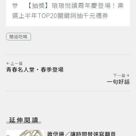
🎊 【抽獎】琅琅悅讀周年慶登場！票
選上半年TOP20關鍵詞抽千元禮券
閒話吃喝
上一篇
青春名人堂‧春季登場
下一篇
一句好話
延伸閱讀
蕭伊珊／讓時間替速寫翻頁