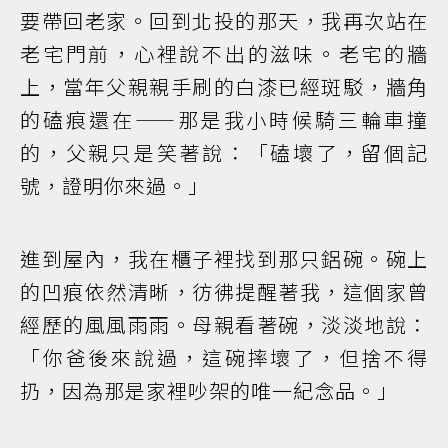
要帶回老家。回到北投的那天，我再次站在
老宅門前，心裡說不出的滋味。老宅的牆
上，當年父親親手刷的白漆已經斑駁，牆角
的磕痕還在——那是我小時候騎三輪車撞
的，父親只是笑著說：「磕壞了，留個記
號，證明你來過。」
進到屋內，我在櫃子裡找到那只鋁碗。碗上
的凹痕依然清晰，彷彿提醒著我，這個家曾
經歷的風風雨雨。母親看著碗，淡淡地說：
「你爸後來說過，這碗摔壞了，但捨不得
扔，因為那是家裡吵架的唯一紀念品。」