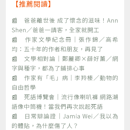
【推薦閱讀】
📰 爸爸離世後 成了懷念的滋味！Ann
Shen／爸爸一請客，全家就開工
📰 作家文學紀念冊｜張作錦／高希
均：五十年的作者和朋友，再見了
📰 文學相對論｜鄭麗卿×薛好薰／網
字與種字，都為了鋪排心事
📰 作家有「毛」病｜李羚榛／動物的
自由哲學
📰 死語博覽會｜流行像喇叭褲 網路潮
語像中筒襪！當我們再次說起死語
📰 日常辯論證｜Jamia Wei／我以為
的體貼，為什麼傷了人？