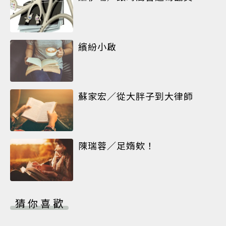
繽紛小啟
蘇家宏／從大胖子到大律師
陳瑞蓉／足媠欸！
猜你喜歡