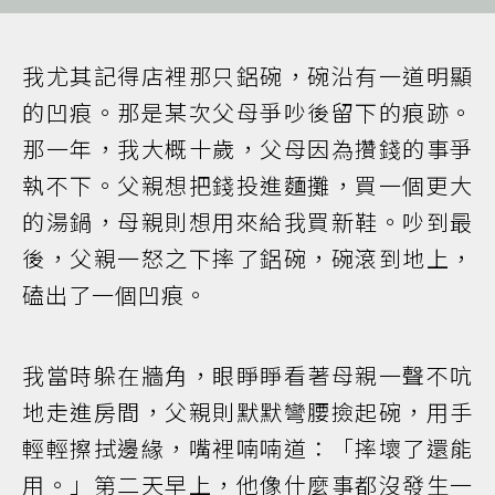
我尤其記得店裡那只鋁碗，碗沿有一道明顯
的凹痕。那是某次父母爭吵後留下的痕跡。
那一年，我大概十歲，父母因為攢錢的事爭
執不下。父親想把錢投進麵攤，買一個更大
的湯鍋，母親則想用來給我買新鞋。吵到最
後，父親一怒之下摔了鋁碗，碗滾到地上，
磕出了一個凹痕。
我當時躲在牆角，眼睜睜看著母親一聲不吭
地走進房間，父親則默默彎腰撿起碗，用手
輕輕擦拭邊緣，嘴裡喃喃道：「摔壞了還能
用。」第二天早上，他像什麼事都沒發生一