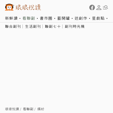
新鮮讀
看聯副
書市圈
藝開罐
迷創作
星劇點
聯合副刊
生活副刊
聯副七十
副刊時光機
琅琅悅讀
看聯副
繽紛