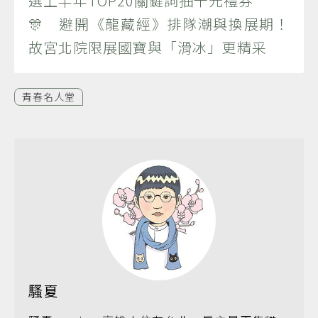
選上半年TOP20關鍵詞抽千元禮券
🎊 避開《龍藏經》排隊潮與換展期！
故宮北院限展國寶與「滑冰」更精采
青春名人堂
騷夏