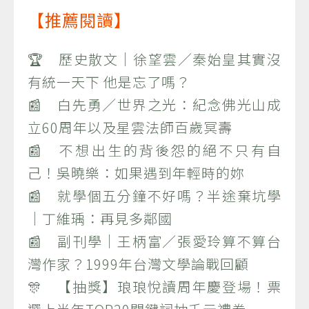
【推薦閱讀】
🏆 歷史散文｜徐望雲／秦始皇其實沒
有統一天下 他是忘了嗎？
📰 白先勇／世界之光：紀念佛光山成
立60周年以及星雲法師百歲冥壽
📰 不想出生的背後怨的絕不只有自
己！吳曉樂：如果遇到年輕時的妳
📰 就學個五分鐘不好嗎？半途棄坑學
｜丁維瑀：再見多鄰國
📰 副刊學｜王柄富／張愛玲算不算台
灣作家？1999年台灣文學論戰回顧
🎊 【抽獎】琅琅悅讀周年慶登場！票