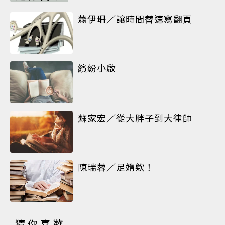
蕭伊珊／讓時間替速寫翻頁
繽紛小啟
蘇家宏／從大胖子到大律師
陳瑞蓉／足媠欸！
猜你喜歡