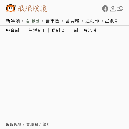
新鮮讀
看聯副
書市圈
藝開罐
迷創作
星劇點
聯合副刊
生活副刊
聯副七十
副刊時光機
琅琅悅讀
看聯副
繽紛