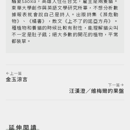
騷夏saoxia，高雄人住在台北，雇主是兩隻貓。
東華大學創作與英語文學研究所畢，不想分析數
據報表就會說自己是詩人。出版詩集《瀕危動
物》、《橘書》，散文《上不了的諾亞方舟》。
種植物和養貓的時候比較有耐性，能理解貓尖叫
不一定是肚子餓；絕大多數的開花的植物，平常
都裝草。
上一篇
金玉涼言
下一篇
汪漢澄／維梅爾的果盤
延伸閱讀