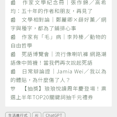
📰 作家文學紀念冊｜張作錦／高希
均：五十年的作者和朋友，再見了
📰 文學相對論｜鄭麗卿×薛好薰／網
字與種字，都為了鋪排心事
📰 作家有「毛」病｜李羚榛／動物的
自由哲學
📰 死語博覽會｜流行像喇叭褲 網路潮
語像中筒襪！當我們再次說起死語
📰 日常辯論證｜Jamia Wei／我以為
的體貼，為什麼傷了人？
🎊 【抽獎】琅琅悅讀周年慶登場！票
選上半年TOP20關鍵詞抽千元禮券
生活進行式
AI
ChatGPT