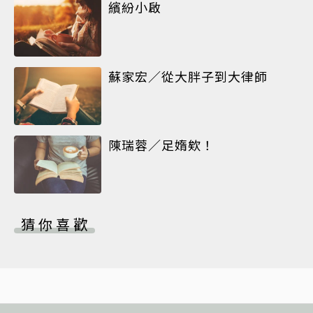
繽紛小啟
蘇家宏／從大胖子到大律師
陳瑞蓉／足媠欸！
猜你喜歡