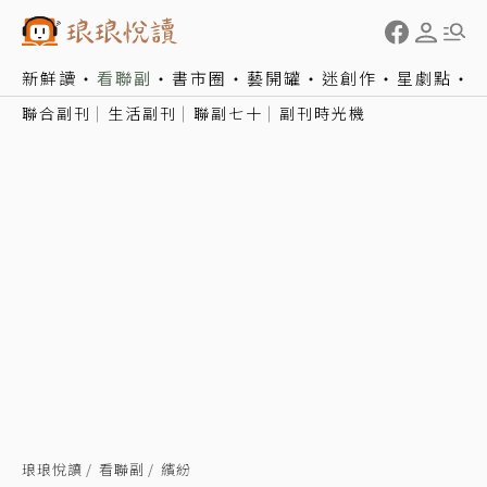
新鮮讀
看聯副
書市圈
藝開罐
迷創作
星劇點
聯合副刊
生活副刊
聯副七十
副刊時光機
琅琅悅讀
看聯副
繽紛