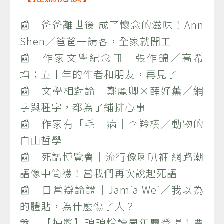
📰 爸爸離世後 成了懷念的滋味！Ann
Shen／爸爸一請客，全家就開工
📰 作家文學紀念冊｜張作錦／高希
均：五十年的作者和朋友，再見了
📰 文學相對論｜鄭麗卿×薛好薰／網
字與種字，都為了鋪排心事
📰 作家有「毛」病｜李羚榛／動物的
自由哲學
📰 死語博覽會｜流行像喇叭褲 網路潮
語像中筒襪！當我們再次說起死語
📰 日常辯論證｜Jamia Wei／我以為
的體貼，為什麼傷了人？
🎊 【抽獎】琅琅悅讀周年慶登場！票