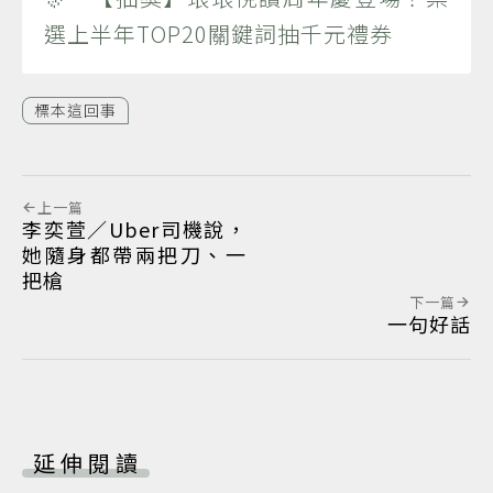
選上半年TOP20關鍵詞抽千元禮券
標本這回事
上一篇
李奕萱／Uber司機說，
她隨身都帶兩把刀、一
把槍
下一篇
一句好話
延伸閱讀