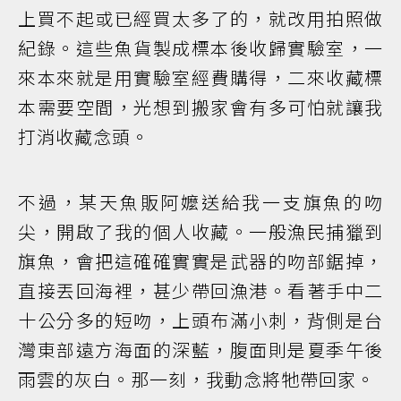
上買不起或已經買太多了的，就改用拍照做
紀錄。這些魚貨製成標本後收歸實驗室，一
來本來就是用實驗室經費購得，二來收藏標
本需要空間，光想到搬家會有多可怕就讓我
打消收藏念頭。
不過，某天魚販阿嬤送給我一支旗魚的吻
尖，開啟了我的個人收藏。一般漁民捕獵到
旗魚，會把這確確實實是武器的吻部鋸掉，
直接丟回海裡，甚少帶回漁港。看著手中二
十公分多的短吻，上頭布滿小刺，背側是台
灣東部遠方海面的深藍，腹面則是夏季午後
雨雲的灰白。那一刻，我動念將牠帶回家。