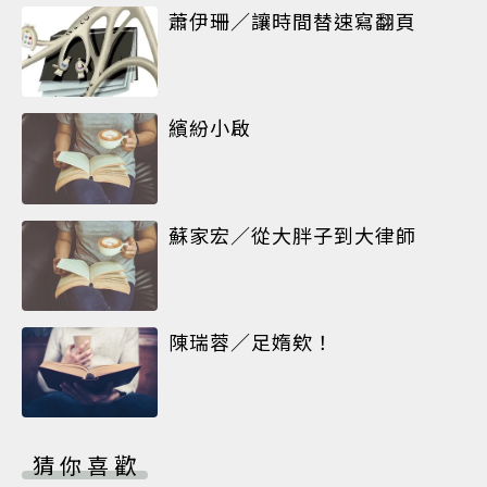
蕭伊珊／讓時間替速寫翻頁
繽紛小啟
蘇家宏／從大胖子到大律師
陳瑞蓉／足媠欸！
猜你喜歡