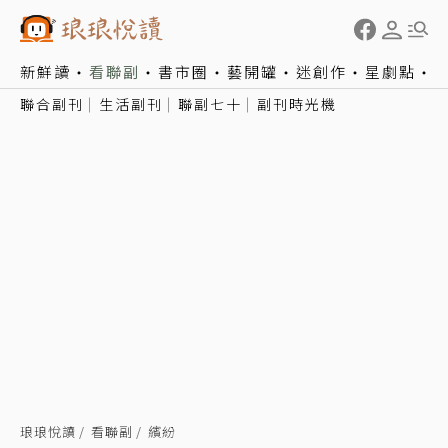
新鮮讀
看聯副
書市圈
藝開罐
迷創作
星劇點
聯合副刊
生活副刊
聯副七十
副刊時光機
琅琅悅讀
看聯副
繽紛