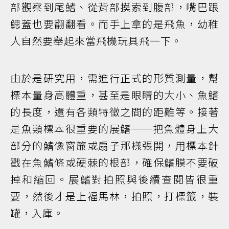
部觀察到尾鰭、從背部摸索到腹部，嘴巴跟
鰓蓋也要翻翻看。而手上拿的是飛魚，幼稚
人自然要舉起來當飛機玩具飛一下。
由於是研究用，需進行正式的形質測量，幫
標本量身高體重，甚至是眼睛的大小、魚鰭
的長度，還有各類特徵之間的距離等。接著
是魚類標本很重要的展鰭──把魚體身上大
部分的鰭像窗簾或扇子那樣張開，用標本針
戳在魚鰭條或硬棘的根部，確保鰭膜不要破
掉和縮回。展鰭對拍照與後續查閱皆很重
要，然後才是上福馬林，拍照，打標籤，裝
罐，入庫。