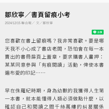
鄒欣寧／書頁留痕小考
聯合報／ 文／鄒欣寧
2024/12/15
您喜歡在書上留痕嗎？我非常喜歡。要是哪
天我不小心成了書店老闆，恐怕會在每一本
賣出的書冊扉頁上蓋章，要求購書人畫押：
某某同意參與「有痕閱讀」活動，俾使本書
遍布愛的印記……
早在侏羅紀時期，身為幼獸的我獲得人生第
一本書，就本能懂得人類必須做點什麼，以
確認自己和閱讀之間千絲萬縷的糾葛關係