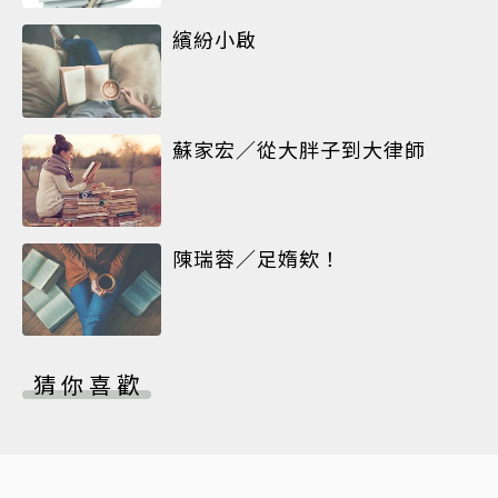
繽紛小啟
蘇家宏／從大胖子到大律師
陳瑞蓉／足媠欸！
猜你喜歡