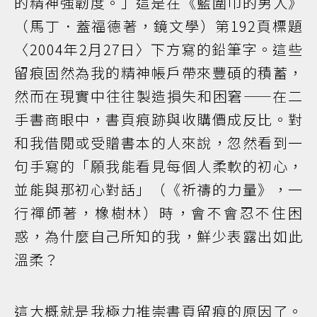
的精神強韌度。」這是在《藍圍巾的男人》
（馬丁．蓋福德著，鏡文學）第192頁標題
〈2004年2月27日〉下方寫的鉛筆字。這些
留痕固然為我的精神帳戶帶來豐碩的積蓄，
然而在現實中往往製造損失和困窘——在二
手書商眼中，書頁痕跡與收購價成反比。對
和我借閱或受贈書本的人來說，忽然看到一
句手寫的「願我能看見每個人柔軟的初心，
並能與那初心對話」（《祈禱的力量》，一
行禪師著，橡樹林）時，會不會忍不住困
惑，為什麼自己所知的我，鮮少表露出如此
溫柔？
這大概就是我極力推崇書頁留痕的原因了。