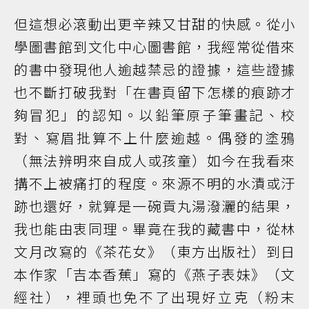
但這想必滾動出更辛辣又甘甜的快感。從小
學圖書館到文化中心圖書館，我經常從借來
的書中發現他人逾越禁忌的證據，這些證據
也不斷打破我對「在書頁留下怎樣的痕跡才
夠冒犯」的認知。以鉛筆原子筆畫記、校
對、寫眉批算不上什麼逾越。偶發的塗鴉
（無法辨明來自成人或孩童）如今在我看來
搆不上被痛打的程度。來源不明的水漬或汙
跡也還好，就算是一碗貢丸湯潑灑的結果，
我也能由衷同理。畢竟在我的藏書中，從林
文月改寫的《茶花女》（東方出版社）到日
本作家「吉本香蕉」寫的《燕子表妹》（文
經社），裡頭也免不了出現好立克（粉末