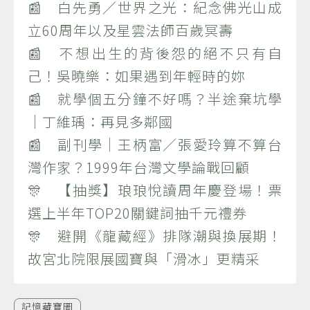
📰 白先勇／世界之光：紀念佛光山成
立60周年以及星雲法師百歲冥壽
📰 不想出生的背後怨的絕不只有自
己！吳曉樂：如果遇到年輕時的妳
📰 就學個五分鐘不好嗎？半途棄坑學
｜丁維瑀：再見多鄰國
📰 副刊學｜王柄富／張愛玲算不算台
灣作家？1999年台灣文學論戰回顧
🎊 【抽獎】琅琅悅讀周年慶登場！票
選上半年TOP20關鍵詞抽千元禮券
🎊 避開《龍藏經》排隊潮與換展期！
故宮北院限展國寶與「滑冰」更精采
記憶藏寶圖