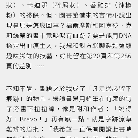
狀）、卡迪那（碎屑狀）、香雞排（辣椒
粉）的殘餘。但，圖書館借來的言情小說出
現鼻屎是怎麼回事？福爾摩斯和阿嘉莎．克
莉絲蒂的書中竟疑似有血跡？要是能用DNA
鑑定出血痕主人，我想和對方聊聊製造這類
趣味腳註的技藝，好比留在第20頁和第286
頁的差別……
不知不覺，書籍之於我成了「凡走過必留下
痕跡」的物品。邊讀書邊用鉛筆在有感的句
子旁畫下扭扭線，像是附和作者：「說得
好！Bravo！」再有感一點，就是字跡潦草
難辨的眉批：「我希望一直保有閱讀此書時