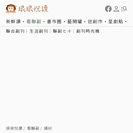
新鮮讀
看聯副
書市圈
藝開罐
迷創作
星劇點
聯合副刊
生活副刊
聯副七十
副刊時光機
琅琅悅讀
看聯副
繽紛