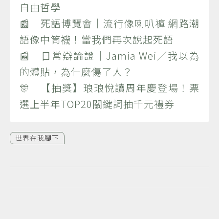
自由哲學
📰 死語博覽會｜流行像喇叭褲 網路潮
語像中筒襪！當我們再次說起死語
📰 日常辯論證｜Jamia Wei／我以為
的體貼，為什麼傷了人？
🎊 【抽獎】琅琅悅讀周年慶登場！票
選上半年TOP20關鍵詞抽千元禮券
世界在我腳下