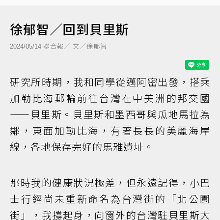
徐郁智／回到貝里斯
聯合報／ 文／徐郁智
2024/05/14
研究所時期，我和同學從邁阿密出發，搭乘
加勒比海郵輪前往台灣在中美洲的邦交國
——貝里斯。貝里斯和墨西哥與瓜地馬拉為
鄰，東面加勒比海，有著長長的美麗海岸
線，各地保存完好的馬雅遺址。
那時我的健康狀況極差，但永遠記得，小巴
士行經尚未重新命名為台灣街的「北公園
街」，我撐起身，向窗外的台灣駐貝里斯大