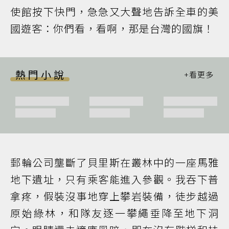
使館按下快門，急急又大聲地告訴全車的美
國遊客：你們看，看啊，那是台灣的國旗！
熱門小說
郵輪公司壟斷了貝里斯在叢林中的一座馬雅
地下遺址，只有乘客能進入參觀。我吞下普
拿疼，假裝沒事地穿上攀岩裝備，徒步越過
原始綠林，和隊友逐一攀繩垂降至地下洞