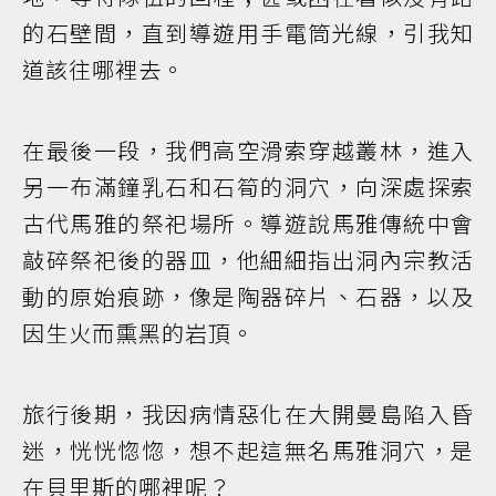
的石壁間，直到導遊用手電筒光線，引我知
道該往哪裡去。
在最後一段，我們高空滑索穿越叢林，進入
另一布滿鐘乳石和石筍的洞穴，向深處探索
古代馬雅的祭祀場所。導遊說馬雅傳統中會
敲碎祭祀後的器皿，他細細指出洞內宗教活
動的原始痕跡，像是陶器碎片、石器，以及
因生火而熏黑的岩頂。
旅行後期，我因病情惡化在大開曼島陷入昏
迷，恍恍惚惚，想不起這無名馬雅洞穴，是
在貝里斯的哪裡呢？