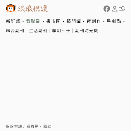
新鮮讀
看聯副
書市圈
藝開罐
迷創作
星劇點
聯合副刊
生活副刊
聯副七十
副刊時光機
琅琅悅讀
看聯副
繽紛