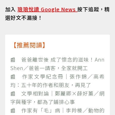
加入
琅琅悅讀 Google News
按下追蹤，精
選好文不漏接！
【推薦閱讀】
📰 爸爸離世後 成了懷念的滋味！Ann
Shen／爸爸一請客，全家就開工
📰 作家文學紀念冊｜張作錦／高希
均：五十年的作者和朋友，再見了
📰 文學相對論｜鄭麗卿×薛好薰／網
字與種字，都為了鋪排心事
📰 作家有「毛」病｜李羚榛／動物的