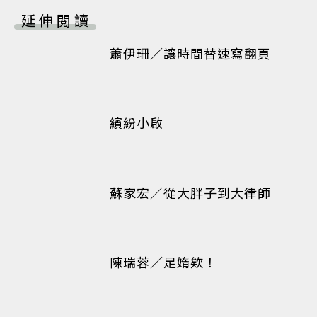
延伸閱讀
蕭伊珊／讓時間替速寫翻頁
繽紛小啟
蘇家宏／從大胖子到大律師
陳瑞蓉／足媠欸！