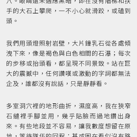
穴。眼睛還未適應黑暗，即在沒有階梯和扶
手的大石上攀爬，一不小心就滑跤，或磕到
頭。
我們用頭燈照射岩壁，大片鐘乳石從各處傾
洩下來，像是褐色與白色相間的石瀑；每次
的步移或抬頭看，都呈現不同景致。站在巨
大的震撼中，任何讚嘆或激動的字詞都無法
企及，誰都沒有說話，只是靜靜看。
多室洞穴裡的地形曲折，濕度高，我在狹窄
石縫裡手腳並用，幾乎貼臉而過地鑽出身
來。有些地段並不容易，讓我數度想留在原
地，等待隊伍的回程；甚或困在看似沒有路