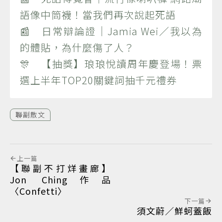
語像中筒襪！當我們再次說起死語
📰 日常辯論證｜Jamia Wei／我以為
的體貼，為什麼傷了人？
🎊 【抽獎】琅琅悅讀周年慶登場！票
選上半年TOP20關鍵詞抽千元禮券
聯副散文
上一篇
【聯副不打烊畫廊】
Jon Ching作品
〈Confetti〉
下一篇
須文蔚／鮮蚵蓋飯