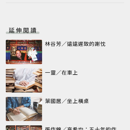
延伸閱讀
林谷芳／遠遠遲致的謝忱
一靈／在車上
葉國居／坐上橫桌
張作錦／高希均：五十年的作