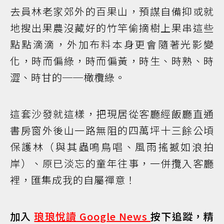
去員林老家郊外的百果山，預謀自備抑或就
地搜出果農沒藏好的竹竿偷摘樹上果串這些
點點滴滴，外加布料本身更會隨著光影變
化，時而偏綠，時而偏黃，時生、時熟、時
澀、時甘的──橄欖綠。
這套沙發就這樣，把現居從客廳經飯廳直通
書房窗外後山一路無阻的四萬坪十三餘公頃
保護林（與其蟲鳴鳥唱、風雨搖撼如浪拍
岸）、原已淡忘的童年往事，一併攬入客廳
裡，匯集成我的自屬禪意！
加入
琅琅悅讀 Google News
按下追蹤，精