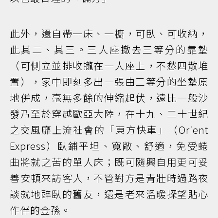
此外，還自帶一床、一櫥，可臥、可收納，
此其二、其三。三人座撤去三等分的靠墊
（可側立並排收攏在一人座上，不愁四散堆
置），家中即刻多出一張由三等分的坐墊原
地併成，毫無多餘的伸縮起伏，遠比一般沙
發乃至於穿越歐亞大陸，在十九、二十世紀
之交風靡上流社會的「東方快車」（Orient
Express）臥鋪平坦、寬敞、舒適，免受蜷
曲將就之苦的單人床；既可隨興自用更可妥
善安頓來訪客人，不管對方是青壯時過路夜
談就地醉臥的舊友，還是老來溫暖探望貼心
作伴的金孫。