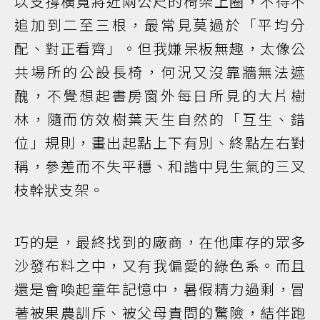
以支撐橫寬將近兩公尺的椅架上圈，不得不
追加到二至三根，最常見莫過於「平均分
配、對正看齊」。但我嫌呆板無趣，太像公
共場所的公設長椅，何況又沒靠牆無法遮
醜，不覺想起書房窗外每日所見的大片樹
林，隨而仿效樹葉天生自然的「互生、錯
位」規則，畫出起點上下有別、終點左右對
稱，參差而不失平穩、和諧中見生氣的三叉
枝幹狀支架。
巧的是，最終找到的廠商，在他庫存的眾多
沙發布料之中，又有我偏愛的綠色系。而且
還是會喚起童年記憶中，暑假精力過剩，冒
著被果農訓斥、被父母責問的驚險，結伴跑