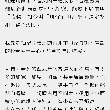
就是塌陷了。但又因一體成形、包覆嚴實，
難以針對局部處理，終究只能放下以前叫
「惜物」如今叫「環保」的糾結，決定整
組、整套汰換。
我先是抽空陸續走訪台北市的家具街、常設
的聯合展示中心，乃至於年度特展。
可惜，看到的西式產物普遍大而不當，有太
多的加寬、加厚、加蓬，甚至層層疊疊，似
在追逐「美式豪氣」，結果自陷「外擴內縮
雙向擠壓」，椅體占用空間大、適用座位面
積小的處境。特別是，看來看去又都嫌……
實在患有太矮、太軟的先天性缺陷！年紀越