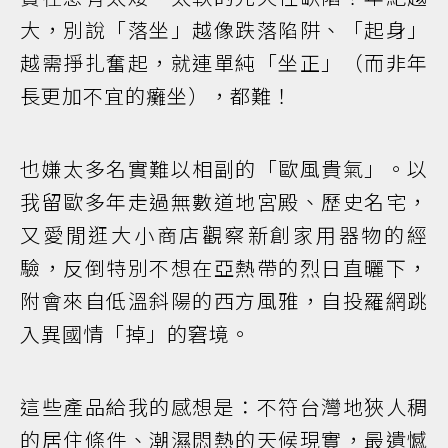
大，別說「落坐」越像跌落陷阱、「起身」
越需掙扎奮起，就連單純「坐正」（而非年
長更加不宜的癱坐），都難！
也嫌太多名實難以相副的「歐風貴氣」。以
我留歐多年走過無數道地宮殿、歷史名宅，
又愛閒逛大小商店觀察新創家用器物的經
驗，反倒特別不想在亞熱帶的烈日直曬下，
附會來自低溫斜陽的西方風雅，自投羅網跳
入異國情「掉」的窘境。
這些產品給我的感想是：不符台灣地狹人稠
的居住條件、潮濕悶熱的天候現實，最遺憾