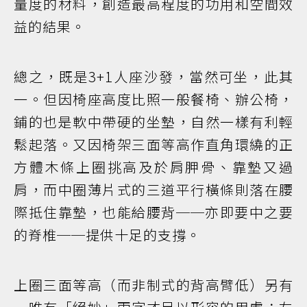
量度的材料，創造最高程度的功用和空間效
益的結果。
總之，既是3+1人座沙發，當然可坐，此其
一。但因椅座高度比照一般餐椅、辦公椅，
鋪的也是軟中帶硬的坐墊，自然一樣有利輕
鬆起落。又因椅架三面等高作直角環繞的正
方體木條上圈挑高及於肩胛骨、靠墊又過
肩，而中圈薄片式的三道平行橫條則落在腰
際抵住靠墊，也能給腰背──亦即要中之要
的脊椎──提供十足的支撐。
上圈三面等高（而非制式的背高臂低）另有