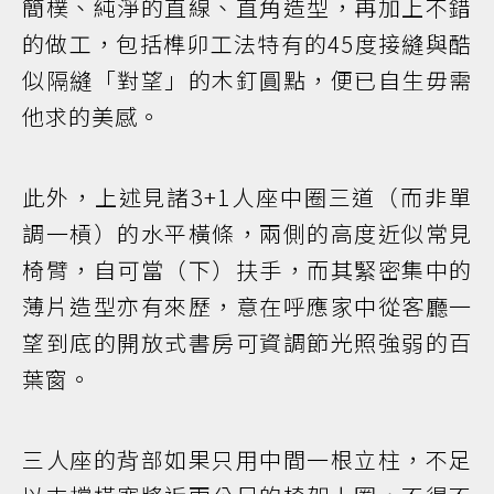
簡樸、純淨的直線、直角造型，再加上不錯
的做工，包括榫卯工法特有的45度接縫與酷
似隔縫「對望」的木釘圓點，便已自生毋需
他求的美感。
此外，上述見諸3+1人座中圈三道（而非單
調一槓）的水平橫條，兩側的高度近似常見
椅臂，自可當（下）扶手，而其緊密集中的
薄片造型亦有來歷，意在呼應家中從客廳一
望到底的開放式書房可資調節光照強弱的百
葉窗。
三人座的背部如果只用中間一根立柱，不足