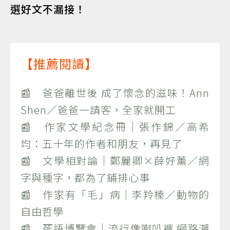
選好文不漏接！
【推薦閱讀】
📰 爸爸離世後 成了懷念的滋味！Ann
Shen／爸爸一請客，全家就開工
📰 作家文學紀念冊｜張作錦／高希
均：五十年的作者和朋友，再見了
📰 文學相對論｜鄭麗卿×薛好薰／網
字與種字，都為了鋪排心事
📰 作家有「毛」病｜李羚榛／動物的
自由哲學
📰 死語博覽會｜流行像喇叭褲 網路潮