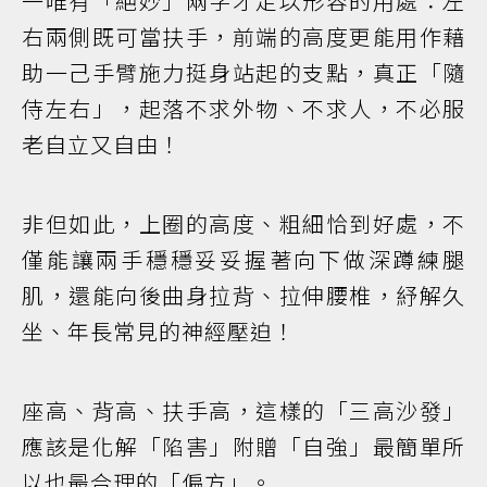
一唯有「絕妙」兩字才足以形容的用處：左
右兩側既可當扶手，前端的高度更能用作藉
助一己手臂施力挺身站起的支點，真正「隨
侍左右」，起落不求外物、不求人，不必服
老自立又自由！
非但如此，上圈的高度、粗細恰到好處，不
僅能讓兩手穩穩妥妥握著向下做深蹲練腿
肌，還能向後曲身拉背、拉伸腰椎，紓解久
坐、年長常見的神經壓迫！
座高、背高、扶手高，這樣的「三高沙發」
應該是化解「陷害」附贈「自強」最簡單所
以也最合理的「偏方」。