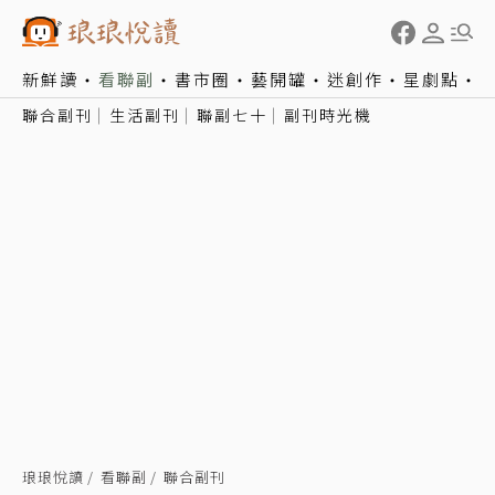
新鮮讀
看聯副
書市圈
藝開罐
迷創作
星劇點
聯合副刊
生活副刊
聯副七十
副刊時光機
琅琅悅讀
看聯副
聯合副刊