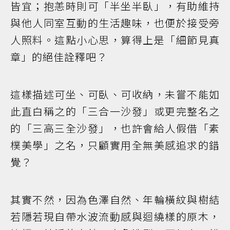
皆宜；抱恙時則可「半坐半臥」，有助維持
與他人同室互動的生活趣味，也便於接受旁
人照料。這點小心思，算得上是「細節見真
章」的絕佳詮釋吧？
這樣描述可坐、可臥、可收納，未嘗不能如
此直白稱之的「三合一沙發」或更完整名之
的「三高三全沙發」，也許會給人假借「素
樸美學」之名，只顧實用全無美感追求的錯
覺？
其實不然，因為色澤自然、年輪橫紋與樹結
若隱若現自帶水波流動感與迴繞樣的原木，