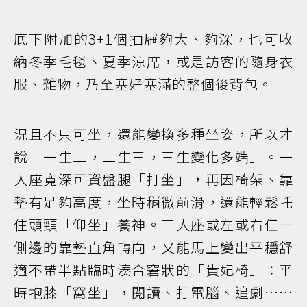
底下附加的3+1個抽屜夠大、夠深，也可收
納冬季毛毯、夏季涼席，或是訪客的隨身衣
服、雜物，乃至塞好塞滿的整個後背包。
況且不只可坐，還能變換多種坐姿，所以才
說「一生二，二生三，三生變化多端」。一
人座寬深可資盤腿「打坐」，再因椅架、靠
墊有足夠高度，坐時稍微前滑，還能輕鬆托
住頭頸「仰坐」養神。三人座或左或右任一
側邊的靠墊直角轉向，又能馬上變出平穩舒
適不帶半點臨時湊合窘狀的「貴妃椅」：平
時抱膝「窩坐」，閱讀、打電腦、追劇……