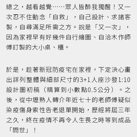
總之，越看越覺……眾人皆醉我獨醒！又一
次忍不住動念「自救」，自己設計、求諸客
製，自尋滿足所需之方。說是「又一次」，
因為家裡早有好幾件自行繪圖、自洽木作師
傅訂製的大小桌、櫃。
於是，趁著新冠防疫宅在家裡，下定決心畫
出詳列整體與細部尺寸的3+1人座沙發1:10
設計圖初稿（精算到小數點0.5公分）。之
後，從中壢熟人轉介年近七十的老師傅疑似
染疫傷身索性告老退單開始，歷經將屆三年
之久，終在疫情不再令人生畏之時等到成品
「問世」！