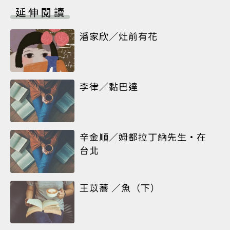
延伸閱讀
潘家欣／灶前有花
李律／黏巴達
辛金順／姆都拉丁納先生•在
台北
王苡蕎 ／魚（下）