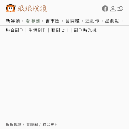
新鮮讀
看聯副
書市圈
藝開罐
迷創作
星劇點
聯合副刊
生活副刊
聯副七十
副刊時光機
琅琅悅讀
看聯副
聯合副刊