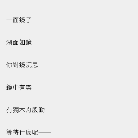
一面鏡子
湖面如鏡
你對鏡沉思
鏡中有雲
有獨木舟殷勤
等待什麼呢──