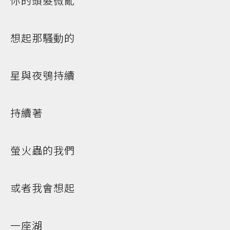
你的頭髮微亂
想起那騷動的
星與夜鴞持續
持續著
螢火蟲的我們
或者我會想起
一座湖