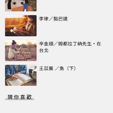
李律／黏巴達
辛金順／姆都拉丁納先生•在
台北
王苡蕎 ／魚（下）
猜你喜歡