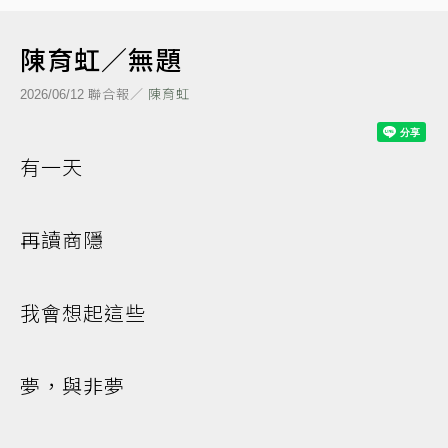
陳育虹／無題
聯合報／
陳育虹
2026/06/12
有一天
再讀商隱
我會想起這些
夢，與非夢