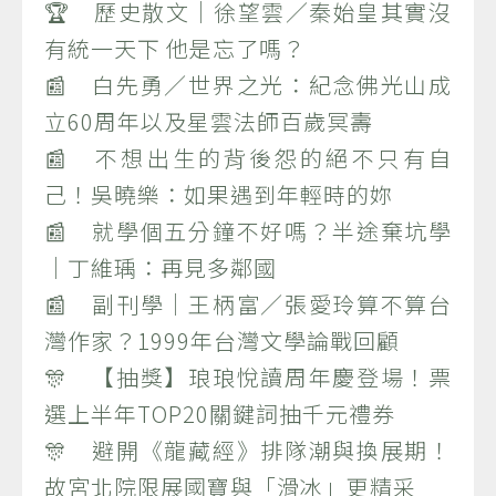
🏆 歷史散文｜徐望雲／秦始皇其實沒
有統一天下 他是忘了嗎？
📰 白先勇／世界之光：紀念佛光山成
立60周年以及星雲法師百歲冥壽
📰 不想出生的背後怨的絕不只有自
己！吳曉樂：如果遇到年輕時的妳
📰 就學個五分鐘不好嗎？半途棄坑學
｜丁維瑀：再見多鄰國
📰 副刊學｜王柄富／張愛玲算不算台
灣作家？1999年台灣文學論戰回顧
🎊 【抽獎】琅琅悅讀周年慶登場！票
選上半年TOP20關鍵詞抽千元禮券
🎊 避開《龍藏經》排隊潮與換展期！
故宮北院限展國寶與「滑冰」更精采