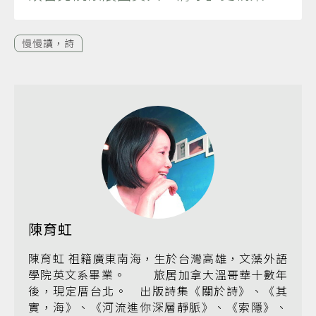
慢慢讀，詩
陳育虹
陳育虹 祖籍廣東南海，生於台灣高雄，文藻外語
學院英文系畢業。 旅居加拿大溫哥華十數年
後，現定厝台北。 出版詩集《關於詩》、《其
實，海》、《河流進你深層靜脈》、《索隱》、