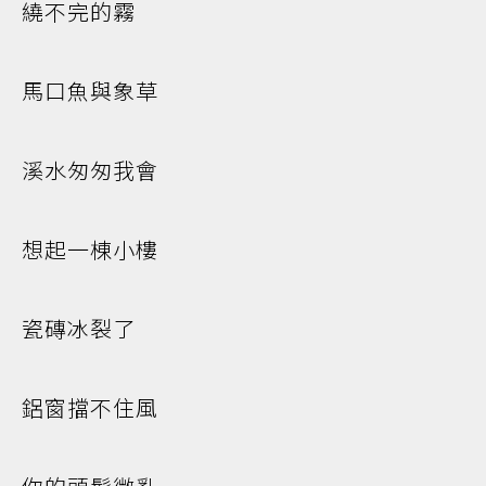
繞不完的霧
馬口魚與象草
溪水匆匆我會
想起一棟小樓
瓷磚冰裂了
鋁窗擋不住風