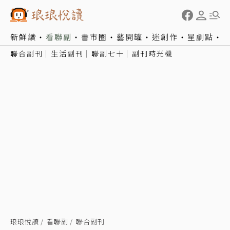
新鮮讀
看聯副
書市圈
藝開罐
迷創作
星劇點
聯合副刊
生活副刊
聯副七十
副刊時光機
琅琅悅讀
看聯副
聯合副刊