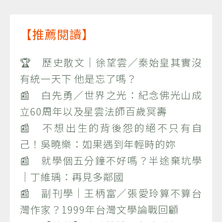
【推薦閱讀】
🏆 歷史散文｜徐望雲／秦始皇其實沒
有統一天下 他是忘了嗎？
📰 白先勇／世界之光：紀念佛光山成
立60周年以及星雲法師百歲冥壽
📰 不想出生的背後怨的絕不只有自
己！吳曉樂：如果遇到年輕時的妳
📰 就學個五分鐘不好嗎？半途棄坑學
｜丁維瑀：再見多鄰國
📰 副刊學｜王柄富／張愛玲算不算台
灣作家？1999年台灣文學論戰回顧