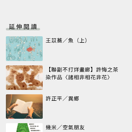
延伸閱讀
王苡蕎／魚（上）
【聯副不打烊畫廊】許悔之茶
染作品〈諸相非相花非花〉
許正平／異鄉
幾米／空氣朋友