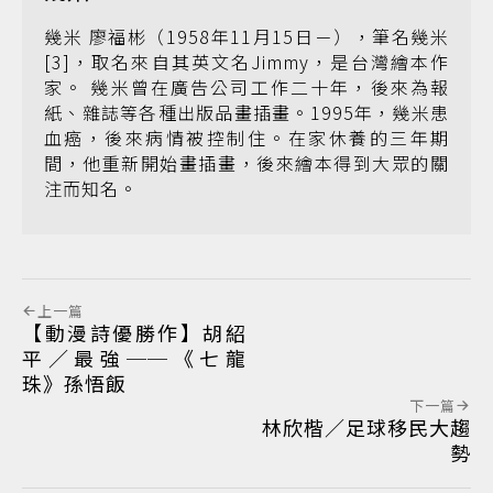
幾米 廖福彬（1958年11月15日－），筆名幾米
[3]，取名來自其英文名Jimmy，是台灣繪本作
家。 幾米曾在廣告公司工作二十年，後來為報
紙、雜誌等各種出版品畫插畫。1995年，幾米患
血癌，後來病情被控制住。在家休養的三年期
間，他重新開始畫插畫，後來繪本得到大眾的關
注而知名。
上一篇
【動漫詩優勝作】胡紹
平／最強──《七龍
珠》孫悟飯
下一篇
林欣楷／足球移民大趨
勢