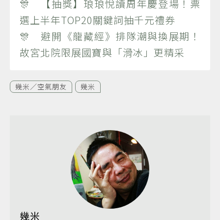
🎊 【抽獎】琅琅悅讀周年慶登場！票
選上半年TOP20關鍵詞抽千元禮券
🎊 避開《龍藏經》排隊潮與換展期！
故宮北院限展國寶與「滑冰」更精采
幾米／空氣朋友
幾米
幾米