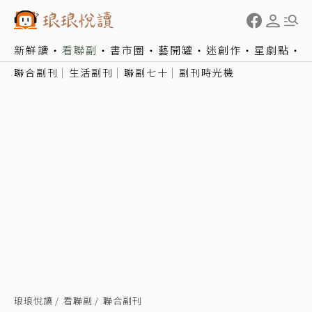
新鮮讀
看聯副
書市圈
藝開罐
迷創作
星劇點
聯合副刊
生活副刊
聯副七十
副刊時光機
琅琅悅讀
看聯副
聯合副刊