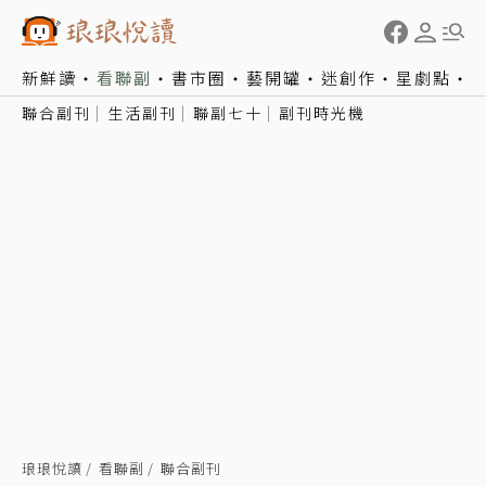
新鮮讀
看聯副
書市圈
藝開罐
迷創作
星劇點
聯合副刊
生活副刊
聯副七十
副刊時光機
琅琅悅讀
看聯副
聯合副刊