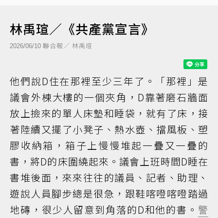
林禹瑄／《共產黨宣言》
聯合報／ 林禹瑄
2026/06/10
他們說D住在那裡至少三年了。「那裡」是
議會外棟大樓的一個夾角，D靠著磨石牆面
放上撿來的單人床墊和睡袋，就有了床，接
著陸續又擺了小凳子、熱水壺、擋風板、塑
膠收納箱，箱子上慢慢堆起一疊又一疊的
書，將D的床圍繞起來。議會上班時間D睡在
書堆後面，來來往往的議員、記者、助理、
遊說人員腳步總是很急，跟鞋喀噔喀噔踏過
地磚，很少人留意到角落的D和他的書。
警