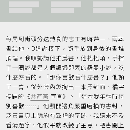
每周到街頭分送熱食的志工有時帶一、兩本
書給他。D道謝接下，隨手放到身後的書堆
頂端。我順勢請他推薦書，他搖搖頭，手揮
了一圈說都是人們讀過即丟的羅曼小說，沒
什麼好看的。「那你喜歡看什麼書？」他頓
了一會，從外套內袋掏出一本黑封面、橘字
標題的《
共產黨
宣言》。「這本我年輕時特
別喜歡……」他翻開邊角嚴重磨損的書封，
泛黃書頁上隱約有致贈的字跡。我還來不及
看清題字，他似乎就改變了主意，把書闔上