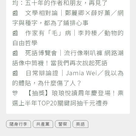
均：五十年的作者和朋友，再見了
📰 文學相對論｜鄭麗卿×薛好薰／網
字與種字，都為了鋪排心事
📰 作家有「毛」病｜李羚榛／動物的
自由哲學
📰 死語博覽會｜流行像喇叭褲 網路潮
語像中筒襪！當我們再次說起死語
📰 日常辯論證｜Jamia Wei／我以為
的體貼，為什麼傷了人？
🎊 【抽獎】琅琅悅讀周年慶登場！票
選上半年TOP20關鍵詞抽千元禮券
隨身行李
共產黨
警察
英語