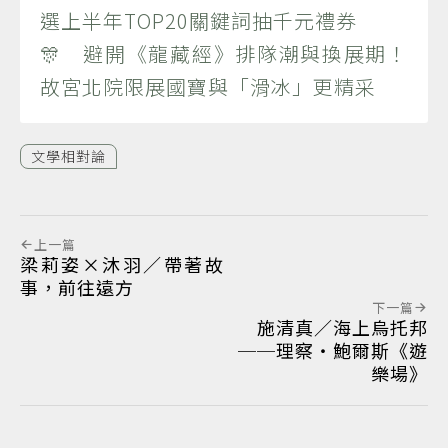
選上半年TOP20關鍵詞抽千元禮券
🎊 避開《龍藏經》排隊潮與換展期！
故宮北院限展國寶與「滑冰」更精采
文學相對論
上一篇
梁莉姿×沐羽／帶著故
事，前往遠方
下一篇
施清真／海上烏托邦
──理察‧鮑爾斯《遊
樂場》