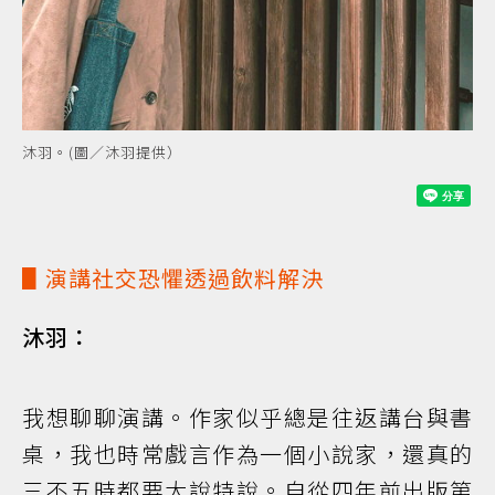
沐羽。(圖／沐羽提供）
▋演講社交恐懼透過飲料解決
沐羽：
我想聊聊演講。作家似乎總是往返講台與書
桌，我也時常戲言作為一個小說家，還真的
三不五時都要大說特說。自從四年前出版第