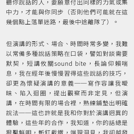
聽你說話的人，要願意付出同樣的力氣或集
中力，才能與你同步（否則他們可能就在這
幾個點上落單迷路，最後中途離隊了）。
但演講的形式、場合、時間時常多變，我難
以常備多種說話策略在口袋，譬如對談需要
默契，短講攸關sound bite，長論仰賴喘
息，我在經年後慢慢習得這些說話的技巧，
卻更為懷疑演講的意義──寫作容讓我曖
昧、陷入迴圈，提出觀察而非定見，但演
講，在時間有限的場合裡，熟練鋪墊出明確
說法──這也許就是我和你對於演講迥異的
體驗，這些年的合作，我知道，你的話總是
狠鑿鮮明，斬釘截鐵，端現洞見，我卻越發