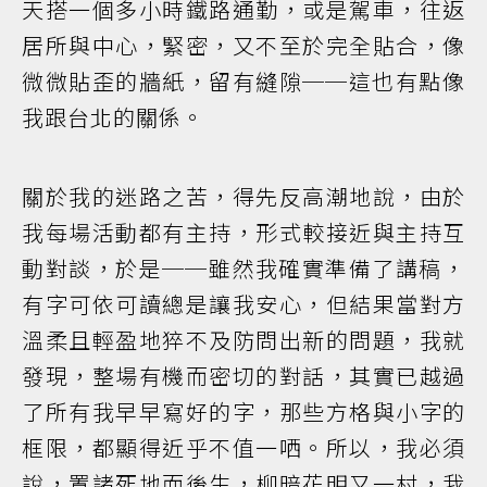
天搭一個多小時鐵路通勤，或是駕車，往返
居所與中心，緊密，又不至於完全貼合，像
微微貼歪的牆紙，留有縫隙──這也有點像
我跟台北的關係。
關於我的迷路之苦，得先反高潮地說，由於
我每場活動都有主持，形式較接近與主持互
動對談，於是──雖然我確實準備了講稿，
有字可依可讀總是讓我安心，但結果當對方
溫柔且輕盈地猝不及防問出新的問題，我就
發現，整場有機而密切的對話，其實已越過
了所有我早早寫好的字，那些方格與小字的
框限，都顯得近乎不值一哂。所以，我必須
說，置諸死地而後生，柳暗花明又一村，我