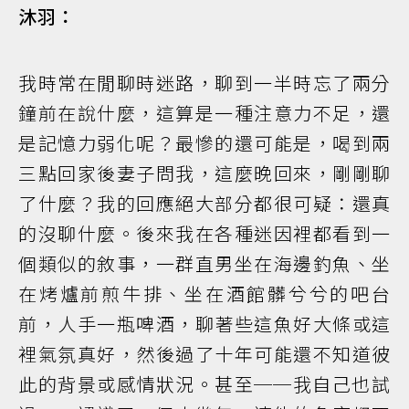
沐羽：
我時常在閒聊時迷路，聊到一半時忘了兩分
鐘前在說什麼，這算是一種注意力不足，還
是記憶力弱化呢？最慘的還可能是，喝到兩
三點回家後妻子問我，這麼晚回來，剛剛聊
了什麼？我的回應絕大部分都很可疑：還真
的沒聊什麼。後來我在各種迷因裡都看到一
個類似的敘事，一群直男坐在海邊釣魚、坐
在烤爐前煎牛排、坐在酒館髒兮兮的吧台
前，人手一瓶啤酒，聊著些這魚好大條或這
裡氣氛真好，然後過了十年可能還不知道彼
此的背景或感情狀況。甚至──我自己也試