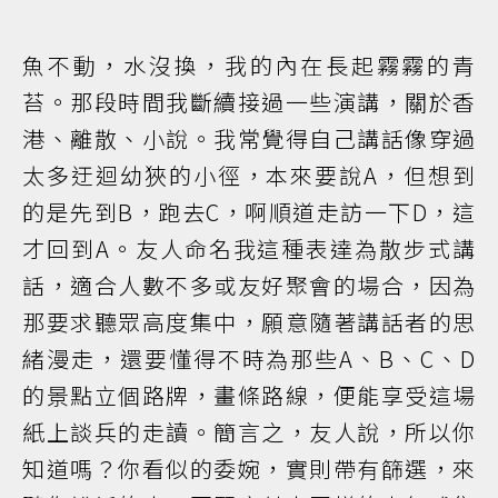
魚不動，水沒換，我的內在長起霧霧的青
苔。那段時間我斷續接過一些演講，關於香
港、離散、小說。我常覺得自己講話像穿過
太多迂迴幼狹的小徑，本來要說A，但想到
的是先到B，跑去C，啊順道走訪一下D，這
才回到A。友人命名我這種表達為散步式講
話，適合人數不多或友好聚會的場合，因為
那要求聽眾高度集中，願意隨著講話者的思
緒漫走，還要懂得不時為那些A、B、C、D
的景點立個路牌，畫條路線，便能享受這場
紙上談兵的走讀。簡言之，友人說，所以你
知道嗎？你看似的委婉，實則帶有篩選，來