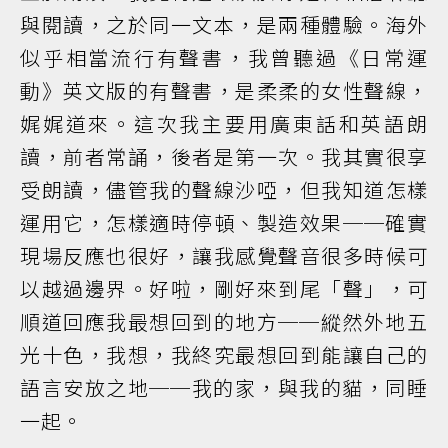
與閱讀，之於同一文本，是兩種體驗。海外
似乎相當流行有聲書，我曾聽過《日常運
動》英文版的有聲書，是柔柔的女性聲線，
娓娓道來。這次我主要用廣東話和英語朗
讀，前者常誦，後者是第一次。我其實很享
受朗讀，儘管我的聲線沙啞，但我知道怎樣
運用它，怎樣適時停頓、製造效果──確實
現場反應也很好，讓我感覺聲音很多時候可
以越過邊界。好啦，剛好來到尾「聲」，可
順道回應我最想回到的地方──縱然外地五
光十色，我想，我終究最想回到能讓自己的
語言安放之地──我的家，與我的貓，同睡
一起。