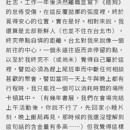
壯志，工作一年後決然離職並寫下《痞狗》
的怠倦受傷，在這反覆拋擲的弧度裡，終於
覓得安心的位置，實在是好。相對來說，我
還算是北部新鮮人（也並不住在台北市），
終究帶點自憐的距離。台北對我來說像一個
前往的中心，一個永遠往返而非停留的點，
以至於我終究不（或尚未）覺得自己屬於這
裡，譬如必須為趕上尾班車而中斷任何相談
甚歡的聚會，譬如當同一天上午與晚上都有
行程時，我只能找一個可以消耗時間的場所
卡頓其中。（有幾年書展，我們在會場完結
上午活動後，你說不行了，先回家小睡片
刻，晚上飯局再見，那時候的我還沒理解到
這句話的含金量有多高……）但我覺得這樣