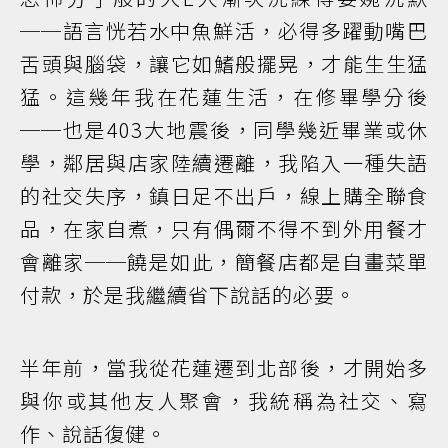
──語言恍若水中魚鮮活，必得多躍動嘴巴
舌頭與腦袋，讓它如鰭般擺晃，才能生生猛
猛。這幾年我在花蓮生活，在修畢學分後
──也是403大地震後，同學幾近畢業或休
學，鄰居與店家陸續遷離，我陷入一種失語
的社交失序，鎮日足不出戶，線上購全聯食
品，在家自煮，只有偶爾不得不到外用餐才
會離家──饒是如此，簡餐店都是自畫菜單
付款，於是我繼續省下說話的必要。
半年前，當我從花蓮遷到北部後，才開始多
與你或其他友人聚會，我統稱為社交、寫
作、說話復健。