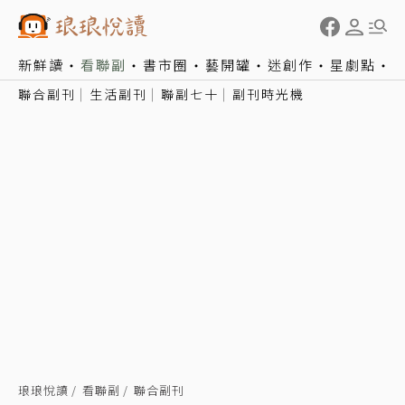
新鮮讀
看聯副
書市圈
藝開罐
迷創作
星劇點
聯合副刊
生活副刊
聯副七十
副刊時光機
琅琅悅讀
看聯副
聯合副刊