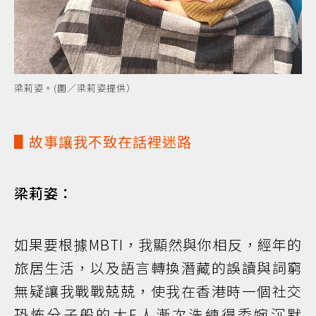
梁莉姿。(圖／梁莉姿提供）
▋故事讓我不致在話裡迷路
梁莉姿：
如果要根據MBTI，我顯然與你相反，經年的
旅居生活，以及語言轉換潛藏的誤讀與詞窮
無疑讓我戰戰兢兢，使我在香港時一個社交
恐怖分子般的大E人漸次洗練得委婉沉默