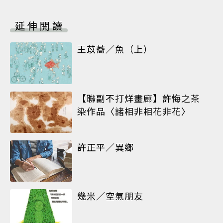
延伸閱讀
王苡蕎／魚（上）
【聯副不打烊畫廊】許悔之茶
染作品〈諸相非相花非花〉
許正平／異鄉
幾米／空氣朋友