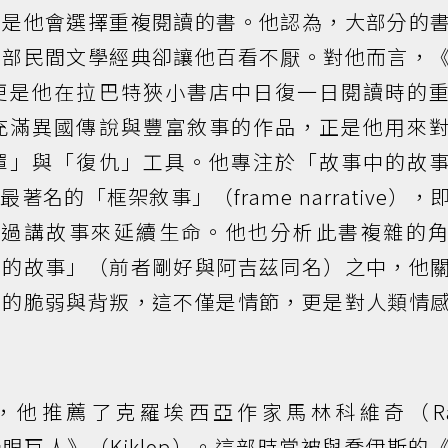
》是他會選擇重複閱讀的書。他認為，大部分的
這部民間文學經典卻讓他百看不厭。對他而言，
更是他在拉巴特狹小書店中日復一日閱讀時的
充滿異國傳說與豐富敘事的作品，正是他用來
罩」與「復仇」工具。他專注於「故事中的故
名的「框架敘事」（frame narrative），
de）透過講故事來延續生命。他也分析此書複雜的
扎的故事」（前者剛好與阿吉茲同名）之中，他
茲的脆弱與背叛，這不僅是情節，更是對人類情
他推薦了克羅埃西亞作家馬林科維奇（Ra
說《獨眼巨人》（Kiklop）。這部時常被與喬伊斯的