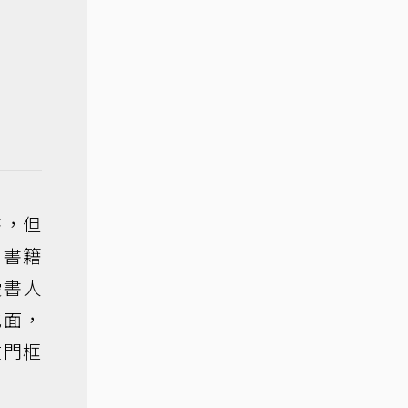
書，但
用書籍
愛書人
地面，
在門框