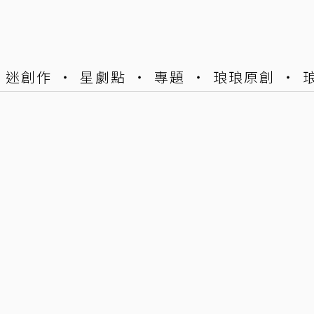
迷創作
星劇點
專題
琅琅原創