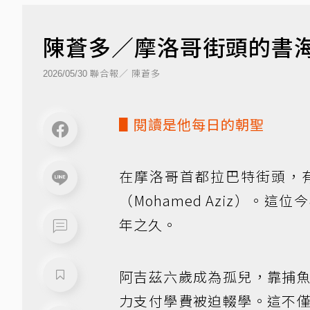
陳蒼多／摩洛哥街頭的書
聯合報／ 陳蒼多
2026/05/30
▋閱讀是他每日的朝聖
在摩洛哥首都拉巴特街頭，
（Mohamed Aziz）
年之久。
阿吉茲六歲成為孤兒，靠捕
力支付學費被迫輟學。這不