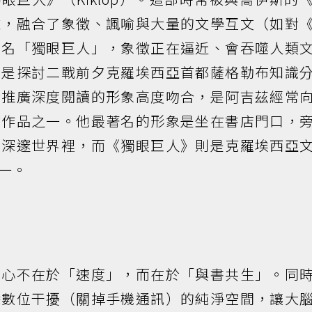
雜，融合了象徵、諷喻與大量的文學互文（如對
書名「獨眼巨人」，象徵正在逼近、會吞噬人類
，是探討二戰前夕克羅埃西亞首都薩格勒布知識
於推廣深度閱讀的形象高度吻合，是阿吉茲經常
肅作品之一。他最著名的形象是坐在書店門口，
的深邃世界裡，而《獨眼巨人》則是克羅埃西亞
一。
核心不在於「速度」，而在於「與書共生」。同
除數位干擾（關掉手機通訊）的純淨空間，讓大