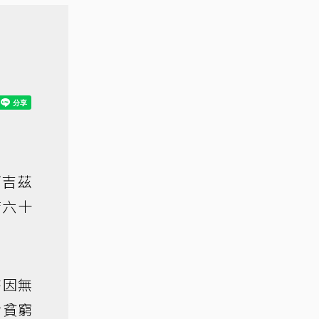
阿吉茲
店六十
時因無
對貧窮