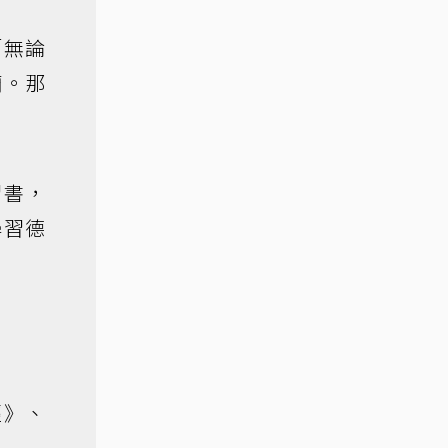
「無論
廟。那
習書，
學習德
經》、