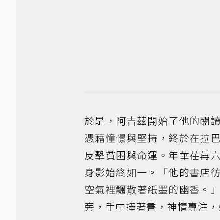
於是，阿吉茲開始了他的閱
憑藉憧憬與堅持，終於在拉
反擊貧困與命運。年華荏苒
身影始終如一。「他的書店
空氣裡飄散著紙墨的幽香。
旁，手中捧著書，神情專注，