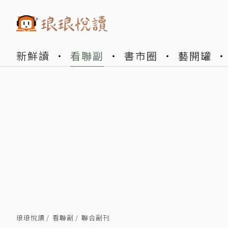
新鮮讀
看聯副
書市圈
藝開罐
琅琅悅讀
看聯副
聯合副刊