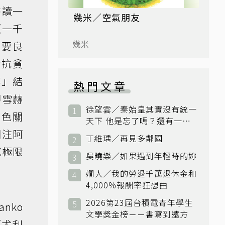
書讀一
幾米／空氣朋友
《一千
幾米
重要良
對抗貧
事」結
熱門文章
即雪赫
徐望雲／秦始皇其實沒有統一
角色關
天下 他是忘了嗎？還有一個
小國：衛國
關注阿
丁維瑀／再見多鄰國
感極限
吳曉樂／如果遇到年輕時的妳
嫺人／我的勞退千萬退休金和
4,000%報酬率狂想曲
2026第23屆台積電青年學生
nko
文學獎金榜－－書寫到遠方
《尤利