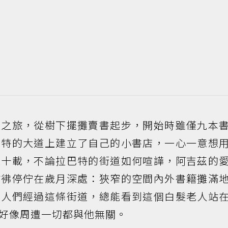
讀之旅，從樹下擺攤賣書起步，開始時雖僅九本
巴特的大道上建立了自己的小書店，一心一意想
六十載，不論拉巴特的街道如何喧譁，阿吉茲的
彷彿停佇在歲月深處：狹窄的空間內外書籍攤滿
」人們經過這條街道，總能看到這個白髮老人站
好像周遭一切都與他無關。