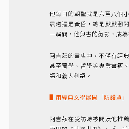
他每日的朝聖就是六至八個
晨曦還是黃昏，總是默默翻
一瞬間，他與書的剪影，成為
阿吉茲的書店中，不僅有經
甚至醫學、哲學等專業書籍
語和義大利語。
▋用經典文學展開「防護罩」
阿吉茲在受訪時被問及他推
雨果的《悲慘世界》、《一千