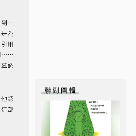
看到一
就是為
接引用
們……
吉茲認
聯副圖輯
，他認
容這部