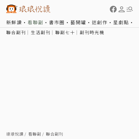
新鮮讀
看聯副
書市圈
藝開罐
迷創作
星劇點
聯合副刊
生活副刊
聯副七十
副刊時光機
琅琅悅讀
看聯副
聯合副刊