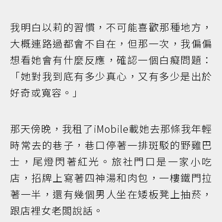
我明白以莉的習慣，不可能喜歡那種地方，
大概連路過都會不自在，但那一次，我偏偏
想看她會有什麼反應，確認一個白癡問題：
「她對我到底有多少真心，又有多少是出於
好奇或寬容。」
那天傍晚，我租了iMobile載她去那條我年輕
時常去的巷子，巷口停著一排斑駁的野雞巴
士，尾燈閃著紅光。旅社門口是一家小吃
店，招牌上寫著四神湯和肉包，一樓鐵門拉
著一半，還有幾個男人坐在矮板凳上抽菸，
跟店裡女老闆說話。