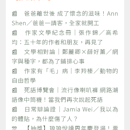
📰 爸爸離世後 成了懷念的滋味！Ann
Shen／爸爸一請客，全家就開工
📰 作家文學紀念冊｜張作錦／高希
均：五十年的作者和朋友，再見了
📰 文學相對論｜鄭麗卿×薛好薰／網
字與種字，都為了鋪排心事
📰 作家有「毛」病｜李羚榛／動物的
自由哲學
📰 死語博覽會｜流行像喇叭褲 網路潮
語像中筒襪！當我們再次說起死語
📰 日常辯論證｜Jamia Wei／我以為
的體貼，為什麼傷了人？
🎊 【抽獎】琅琅悅讀周年慶登場！票