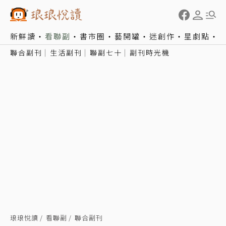
新鮮讀
看聯副
書市圈
藝開罐
迷創作
星劇點
聯合副刊
生活副刊
聯副七十
副刊時光機
琅琅悅讀
看聯副
聯合副刊