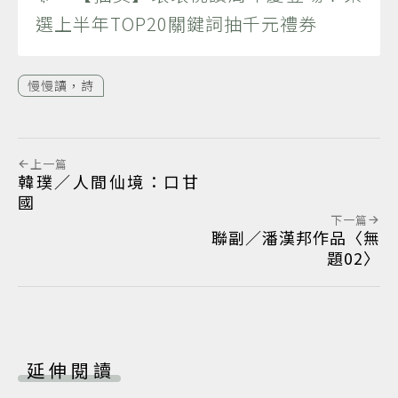
選上半年TOP20關鍵詞抽千元禮券
慢慢讀，詩
上一篇
韓璞／人間仙境：口甘
國
下一篇
聯副／潘漢邦作品〈無
題02〉
延伸閱讀