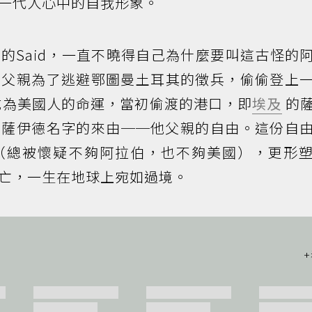
一代人心中的自我形象。
的Said，一直不曉得自己為什麼要叫這古怪的
：父親為了逃避鄂圖曼土耳其的徵兵，偷偷登上
成為美國人的命運，當初偷渡的港口，即
埃及
的
是薩伊德名字的來由──他父親的自由。這份自
（總被懷疑不夠阿拉伯，也不夠美國），更形
亡，一生在地球上宛如過境。