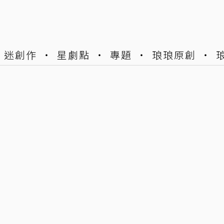
迷創作
星劇點
專題
琅琅原創