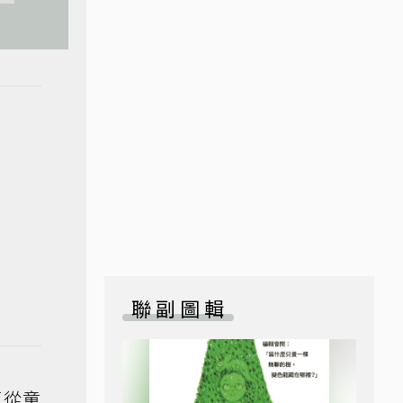
聯副圖輯
打從童