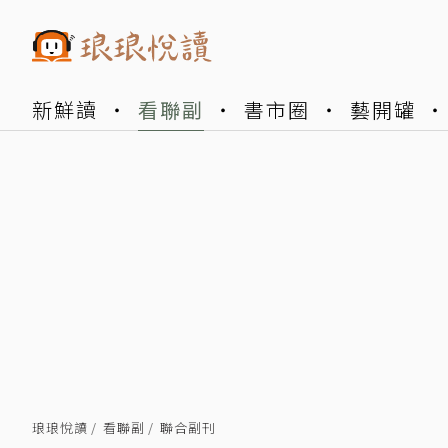
新鮮讀
看聯副
書市圈
藝開罐
琅琅悅讀
看聯副
聯合副刊