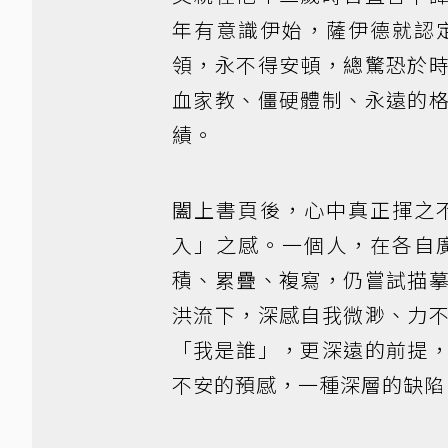
年有意識伊始，薩伊德就認
領，永不得安頓，總驚恐於
血家教、僵硬體制、永遠的
績。
闔上書頁後，心中真正揮之
入」之感。一個人，在各自
積、累疊、複寫，仍嘗試描
洪流下，深感自我微渺、力
「我是誰」，更深遠的前提
不安的預感，一種深層的缺陷