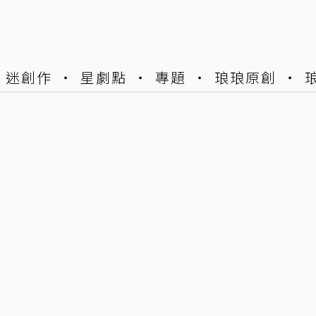
迷創作
星劇點
專題
琅琅原創