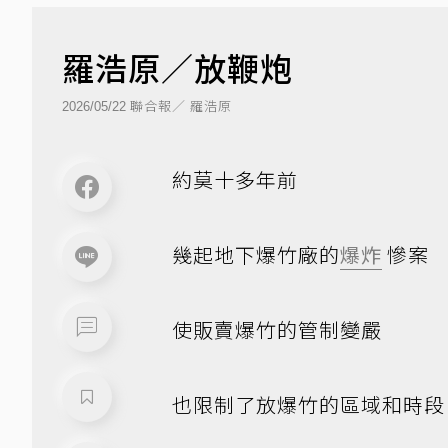
羅浩原／放鞭炮
聯合報／ 羅浩原
2026/05/22
約莫十多年前
幾起地下爆竹廠的
爆炸
慘案
使販賣爆竹的管制變嚴
也限制了放爆竹的區域和時段