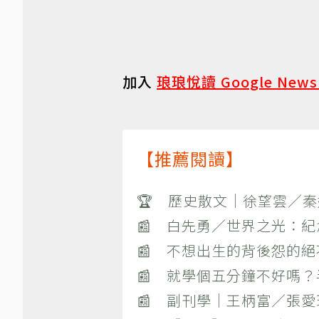
加入
琅琅悅讀 Google New
【推薦閱讀】
🏆 歷史散文｜徐望雲／
📰 白先勇／世界之光：
📰 不想出生的背後怨的
📰 就學個五分鐘不好嗎
📰 副刊學｜王柄富／張愛