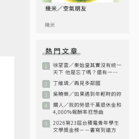
幾米／空氣朋友
幾米
熱門文章
徐望雲／秦始皇其實沒有統一
天下 他是忘了嗎？還有一個
小國：衛國
丁維瑀／再見多鄰國
吳曉樂／如果遇到年輕時的妳
嫺人／我的勞退千萬退休金和
4,000%報酬率狂想曲
2026第23屆台積電青年學生
文學獎金榜－－書寫到遠方