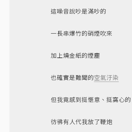
這噪音說吵是滿吵的
一長串爆竹的硝煙吹來
加上燒金紙的煙塵
也確實是難聞的
空氣汙染
但我竟感到挺愜意、挺窩心的
彷彿有人代我放了鞭炮