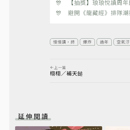
🎊 【抽獎】琅琅悅讀周年
🎊 避開《龍藏經》排隊
慢慢讀，詩
爆炸
過年
空氣汙
上一篇
栩栩／補天䭔
延伸閱讀