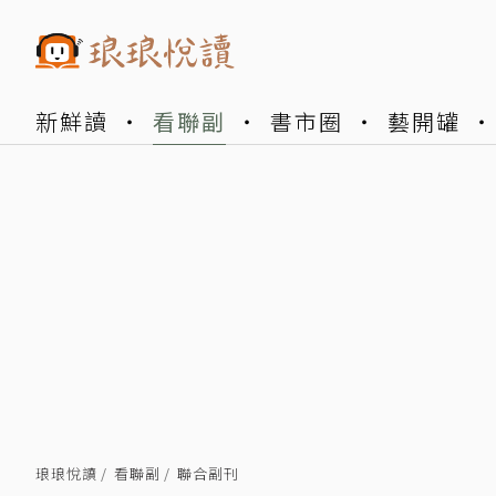
新鮮讀
看聯副
書市圈
藝開罐
琅琅悅讀
看聯副
聯合副刊