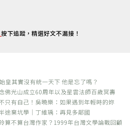
s
按下追蹤，精選好文不漏接！
秦始皇其實沒有統一天下 他是忘了嗎？
紀念佛光山成立60周年以及星雲法師百歲冥壽
絕不只有自己！吳曉樂：如果遇到年輕時的妳
？半途棄坑學｜丁維瑀：再見多鄰國
玲算不算台灣作家？1999年台灣文學論戰回顧