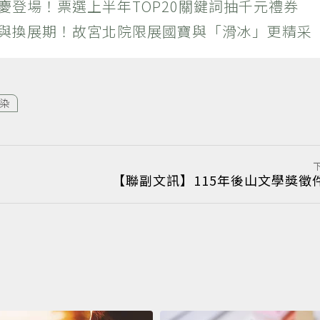
慶登場！票選上半年TOP20關鍵詞抽千元禮券
潮與換展期！故宮北院限展國寶與「滑冰」更精采
染
【聯副文訊】115年後山文學獎徵