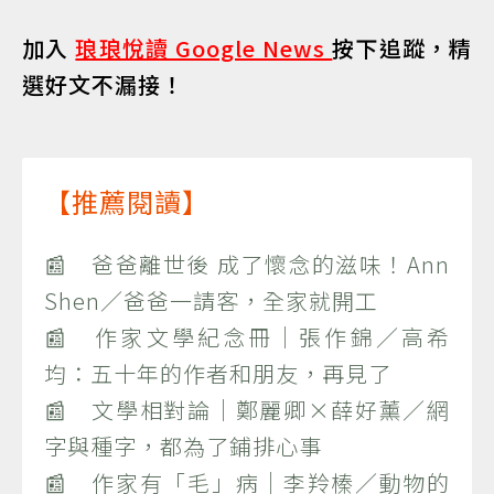
加入
琅琅悅讀 Google News
按下追蹤，精
選好文不漏接！
【推薦閱讀】
📰 爸爸離世後 成了懷念的滋味！Ann
Shen／爸爸一請客，全家就開工
📰 作家文學紀念冊｜張作錦／高希
均：五十年的作者和朋友，再見了
📰 文學相對論｜鄭麗卿×薛好薰／網
字與種字，都為了鋪排心事
📰 作家有「毛」病｜李羚榛／動物的