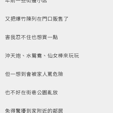
年前一些街邊小店
又把爆竹陳列在門口販售了
害我忍不住也想買一點
沖天炮、水鴛鴦、仙女棒來玩玩
但一想到會被家人罵危險
也不好在街巷公園亂放
免得驚擾到家附近的鄰居