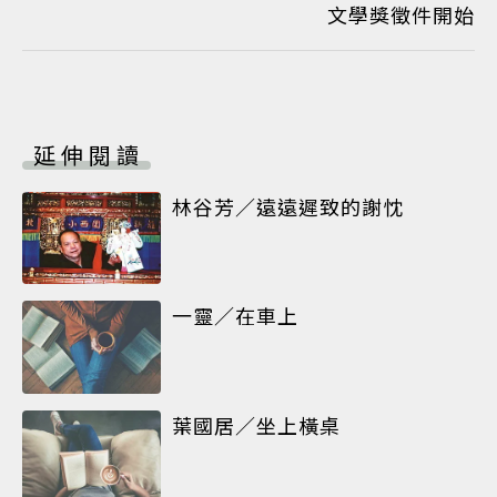
文學獎徵件開始
延伸閱讀
林谷芳／遠遠遲致的謝忱
一靈／在車上
葉國居／坐上橫桌