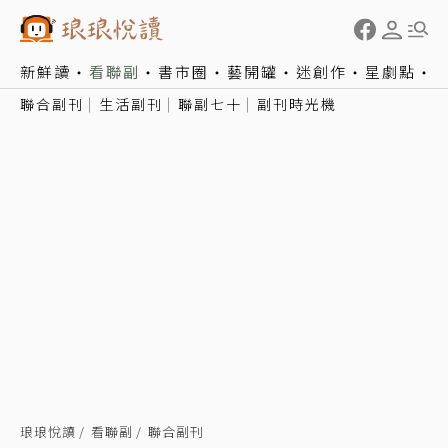
新鮮讀
看聯副
書市圈
藝開罐
迷創作
星劇點
聯合副刊
生活副刊
聯副七十
副刊時光機
琅琅悅讀
看聯副
聯合副刊