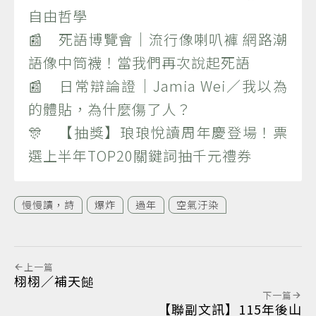
自由哲學
📰 死語博覽會｜流行像喇叭褲 網路潮
語像中筒襪！當我們再次說起死語
📰 日常辯論證｜Jamia Wei／我以為
的體貼，為什麼傷了人？
🎊 【抽獎】琅琅悅讀周年慶登場！票
選上半年TOP20關鍵詞抽千元禮券
慢慢讀，詩
爆炸
過年
空氣汙染
上一篇
栩栩／補天䭔
下一篇
【聯副文訊】115年後山