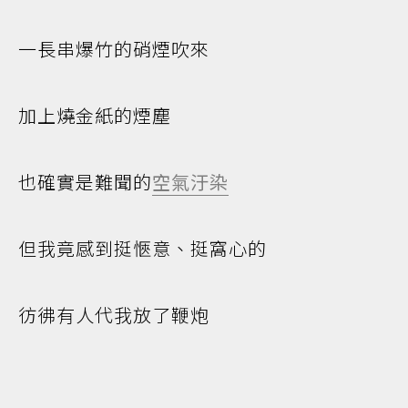
一長串爆竹的硝煙吹來
加上燒金紙的煙塵
也確實是難聞的
空氣汙染
但我竟感到挺愜意、挺窩心的
彷彿有人代我放了鞭炮