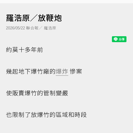
羅浩原／放鞭炮
聯合報／ 羅浩原
2026/05/22
約莫十多年前
幾起地下爆竹廠的
爆炸
慘案
使販賣爆竹的管制變嚴
也限制了放爆竹的區域和時段