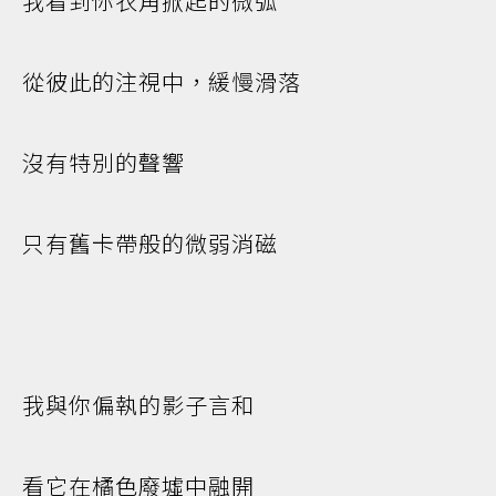
我看到你衣角掀起的微弧
從彼此的注視中，緩慢滑落
沒有特別的聲響
只有舊卡帶般的微弱消磁
我與你偏執的影子言和
看它在橘色廢墟中融開