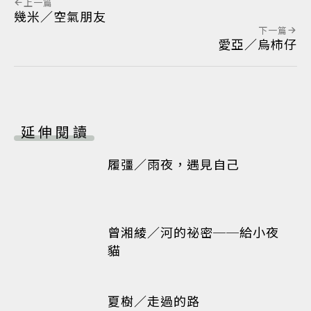
上一篇
幾米／空氣朋友
下一篇
愛亞／烏柿仔
延伸閱讀
履彊／雨夜，遇見自己
曾湘綾／河的祕密──給小夜
貓
夏樹／走過的路