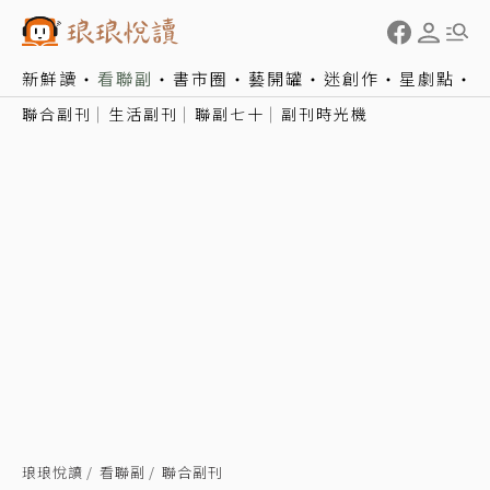
新鮮讀
看聯副
書市圈
藝開罐
迷創作
星劇點
聯合副刊
生活副刊
聯副七十
副刊時光機
琅琅悅讀
看聯副
聯合副刊