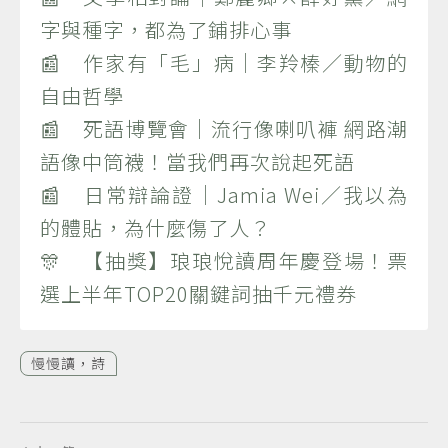
字與種字，都為了鋪排心事
📰 作家有「毛」病｜李羚榛／動物的
自由哲學
📰 死語博覽會｜流行像喇叭褲 網路潮
語像中筒襪！當我們再次說起死語
📰 日常辯論證｜Jamia Wei／我以為
的體貼，為什麼傷了人？
🎊 【抽獎】琅琅悅讀周年慶登場！票
選上半年TOP20關鍵詞抽千元禮券
慢慢讀，詩