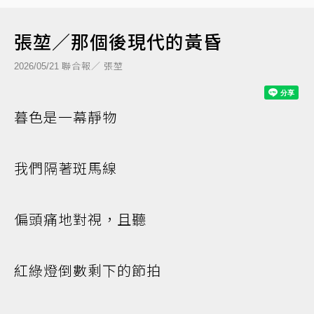
張堃／那個後現代的黃昏
聯合報／ 張堃
2026/05/21
暮色是一幕靜物
我們隔著斑馬線
偏頭痛地對視，且聽
紅綠燈倒數剩下的節拍