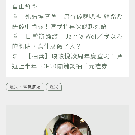
自由哲學
📰 死語博覽會｜流行像喇叭褲 網路潮
語像中筒襪！當我們再次說起死語
📰 日常辯論證｜Jamia Wei／我以為
的體貼，為什麼傷了人？
🎊 【抽獎】琅琅悅讀周年慶登場！票
選上半年TOP20關鍵詞抽千元禮券
幾米／空氣朋友
幾米