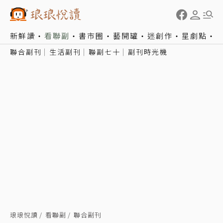
新鮮讀
看聯副
書市圈
藝開罐
迷創作
星劇點
聯合副刊
生活副刊
聯副七十
副刊時光機
琅琅悅讀
看聯副
聯合副刊