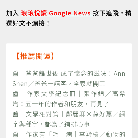
加入
琅琅悅讀 Google News
按下追蹤，精
選好文不漏接！
【推薦閱讀】
📰 爸爸離世後 成了懷念的滋味！Ann
Shen／爸爸一請客，全家就開工
📰 作家文學紀念冊｜張作錦／高希
均：五十年的作者和朋友，再見了
📰 文學相對論｜鄭麗卿×薛好薰／網
字與種字，都為了鋪排心事
📰 作家有「毛」病｜李羚榛／動物的