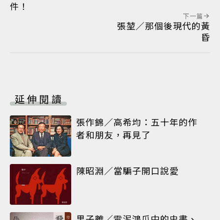
件！
下一篇
張堃／那個後現代的黃
昏
延伸閱讀
張作錦／高希均：五十年的作
者和朋友，再見了
陳昭淵／當騙子開口說愛
果子離／雪泥鴻爪中的史書、