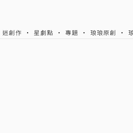
迷創作
星劇點
專題
琅琅原創