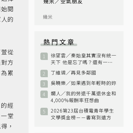
幾米／空氣朋友
開始閱
幾米
軍人的
熱門文章
育萱從
徐望雲／秦始皇其實沒有統一
跟對方
天下 他是忘了嗎？還有一個
小國：衛國
作為累
丁維瑀／再見多鄰國
吳曉樂／如果遇到年輕時的妳
嫺人／我的勞退千萬退休金和
4,000%報酬率狂想曲
擠的經
2026第23屆台積電青年學生
有一堂
文學獎金榜－－書寫到遠方
記得，