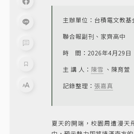
主辦單位：台積電文教基
聯合報副刊、家齊高中
時 間：2026年4月29
主 講 人：
陳雪
、陳育萱
記錄整理：
張嘉真
夏天的開端，校園周遭漫天
中，預示熱力即將填滿南方的