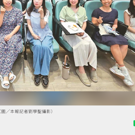
（圖╱本報記者劉學聖攝影）