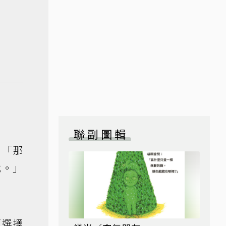
聯副圖輯
：「那
代。」
「選擇