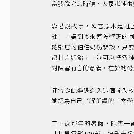
當我說完的時候，大家那種很
靠著說故事，陳雪原本是班
課」，講到後來連隔壁班的
聽鄰居的伯伯奶奶閒談，只
都甘之如飴，「我可以把各
對陳雪而言的意義，在於她發
陳雪從此遁逃進入這個輸入
她認為自己了解所謂的「文學
二十歲那年的暑假，陳雪一
「世界電影100部」錄影帶