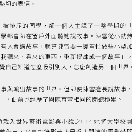
熱切的表情。」
上被排斥的同學，卻一個人主講了一整學期的
同學都會趴在窗戶外面聽她說故事。陳雪從小就
要有人會講故事，就算陳雪要一邊幫忙做些小型
種我聽來、看來的東西，重新提煉成一個故事」
覺自己知道怎麼吸引別人，怎麼創造另一個世界
故事與輸出故事的世界。但即使陳雪擅長說故事
」，此前也經歷了與陳育萱相同的閱聽積累。
頭栽入世界藝術電影與小說之中。她將大學校
悉數借出，又專挑錄影帶店最乏人問津的電影借