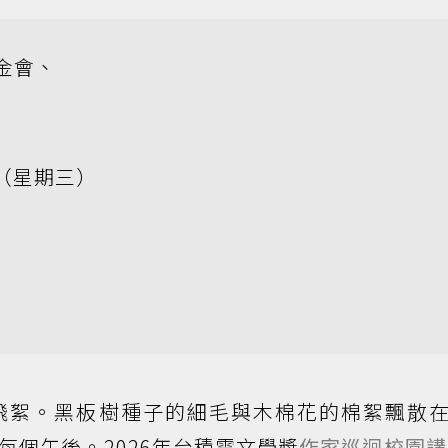
金會、
日（星期三）
飛絮。黑板樹種子的細毛與木棉花的棉絮飄散
每個午後。2026年台積電文學獎
作家巡迴校園講