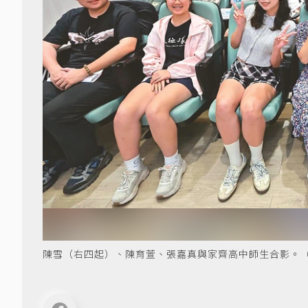
陳雪（右四起）、陳育萱、張嘉真與家齊高中師生合影。