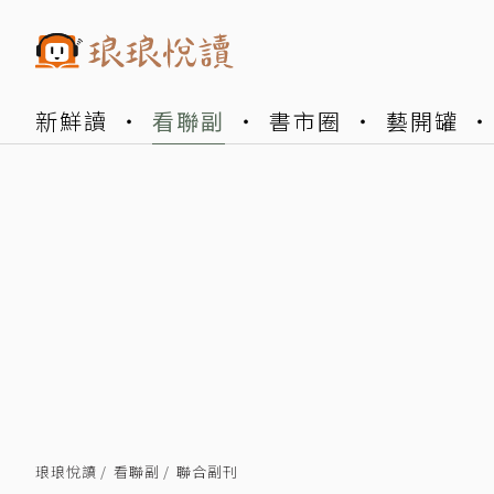
新鮮讀
看聯副
書市圈
藝開罐
琅琅悅讀
看聯副
聯合副刊