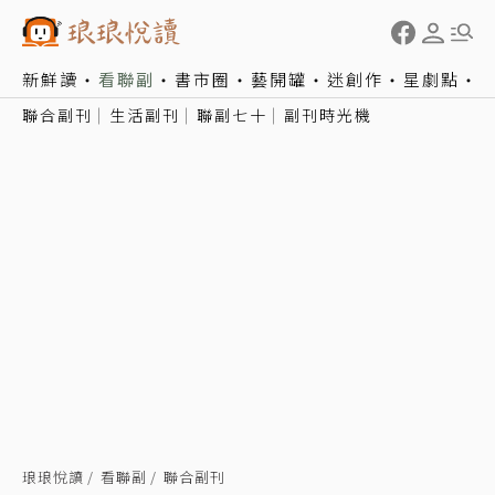
新鮮讀
看聯副
書市圈
藝開罐
迷創作
星劇點
聯合副刊
生活副刊
聯副七十
副刊時光機
琅琅悅讀
看聯副
聯合副刊