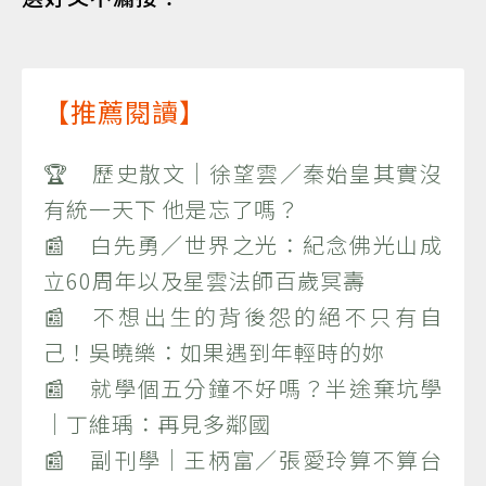
【推薦閱讀】
🏆 歷史散文｜徐望雲／秦始皇其實沒
有統一天下 他是忘了嗎？
📰 白先勇／世界之光：紀念佛光山成
立60周年以及星雲法師百歲冥壽
📰 不想出生的背後怨的絕不只有自
己！吳曉樂：如果遇到年輕時的妳
📰 就學個五分鐘不好嗎？半途棄坑學
｜丁維瑀：再見多鄰國
📰 副刊學｜王柄富／張愛玲算不算台