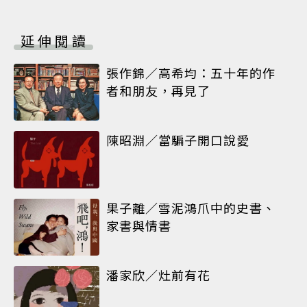
延伸閱讀
張作錦／高希均：五十年的作
者和朋友，再見了
陳昭淵／當騙子開口說愛
果子離／雪泥鴻爪中的史書、
家書與情書
潘家欣／灶前有花