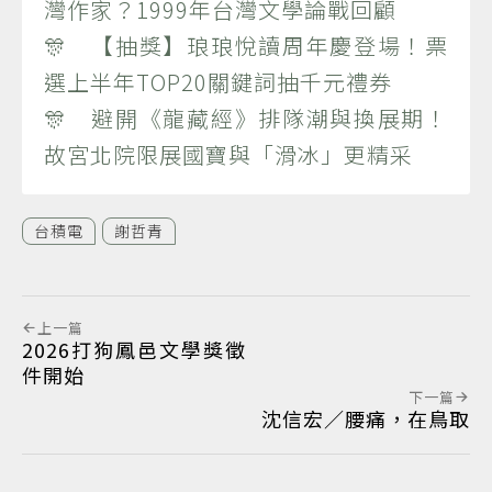
灣作家？1999年台灣文學論戰回顧
🎊 【抽獎】琅琅悅讀周年慶登場！票
選上半年TOP20關鍵詞抽千元禮券
🎊 避開《龍藏經》排隊潮與換展期！
故宮北院限展國寶與「滑冰」更精采
台積電
謝哲青
上一篇
2026打狗鳳邑文學獎徵
件開始
下一篇
沈信宏／腰痛，在鳥取