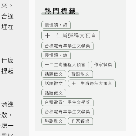
起來。
熱門標籤
不合適
慢慢讀，詩
索埋在
十二生肖運程大預言
台積電青年學生文學獎
慢慢讀，詩
們什麼
十二生肖運程大預言
作家餐桌
，捏起
話題徵文
聯副散文
話題徵文
十二生肖運程大預言
話題徵文
台積電青年學生文學獎
管滑進
台積電青年學生文學獎
擴散，
聯副散文
作家餐桌
一處一
，最好