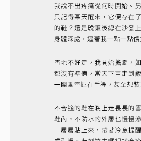
我說不出疼痛從何時開始。
只記得某天醒來，它便存在
的鞋？還是晚飯後總在沙發
身體深處，逼著我一點一點償
雪地不好走，我開始擔憂，
都沒有準備，當天下車走到
一團團雪握在手裡，甚至想裝
不合適的鞋在晚上走長長的
鞋內，不防水的外層也慢慢
一層層貼上來，帶著冷意提
處引爆。此刻該去哪裡找合