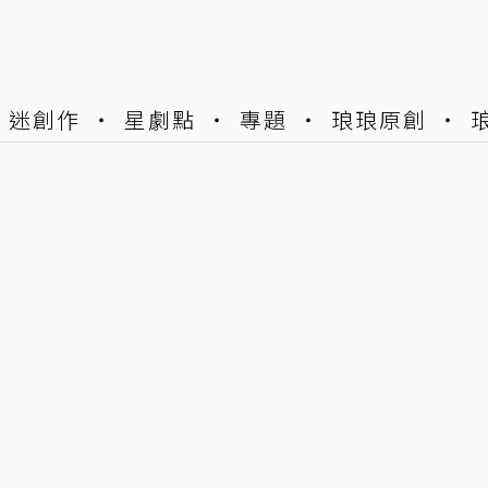
迷創作
星劇點
專題
琅琅原創