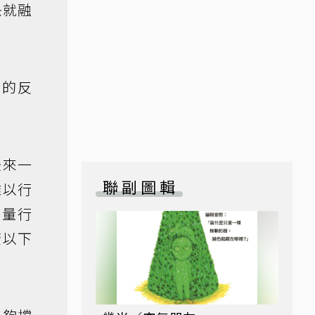
快就融
雪的反
後來一
聯副圖輯
難以行
大量行
蓋以下