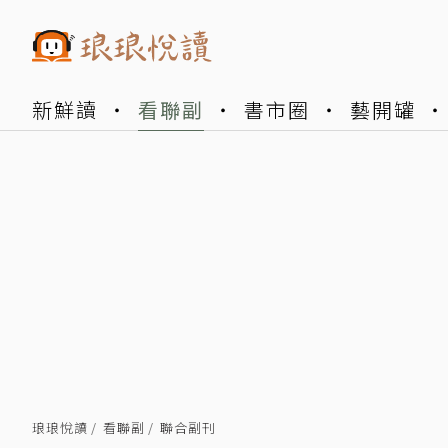
新鮮讀
看聯副
書市圈
藝開罐
琅琅悅讀
看聯副
聯合副刊