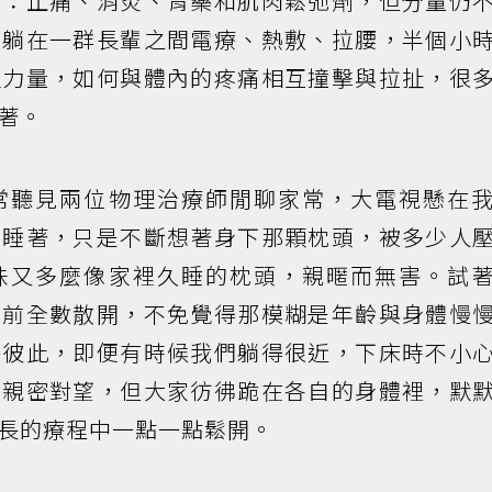
藥：止痛、消炎、胃藥和肌肉鬆弛劑，但分量仍
，躺在一群長輩之間電療、熱敷、拉腰，半個小
理力量，如何與體內的疼痛相互撞擊與拉扯，很
著。
常聽見兩位物理治療師閒聊家常，大電視懸在
正睡著，只是不斷想著身下那顆枕頭，被多少人
味又多麼像家裡久睡的枕頭，親暱而無害。試
眼前全數散開，不免覺得那模糊是年齡與身體慢
乎彼此，即便有時候我們躺得很近，下床時不小
就親密對望，但大家彷彿跪在各自的身體裡，默
長的療程中一點一點鬆開。