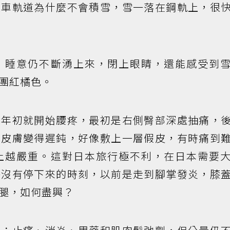
火車軌道為什麼不會積雪，雪一落在鋼軌上，很
，睡意仍不斷湧上來，閉上眼睛，還能感受到
團紅橘色。
我年初就開始腰疼，最初是右側臀部深處抽痛，
，皮膚變得遲鈍，好像敷上一層假皮，有時痛到
上越嚴重。這對日本旅行極不利，在日本需要
乎沒有停下來的時刻，以前是走到腳掌發炎，膝
腿，如何盡興？