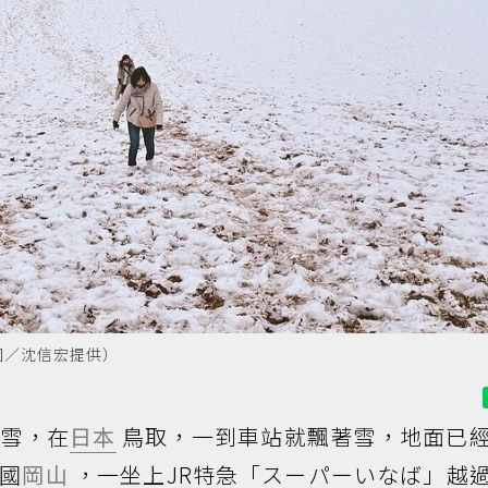
圖／沈信宏提供）
了雪，在
日本
鳥取，一到車站就飄著雪，地面已
國
岡山
，一坐上JR特急「スーパーいなば」越