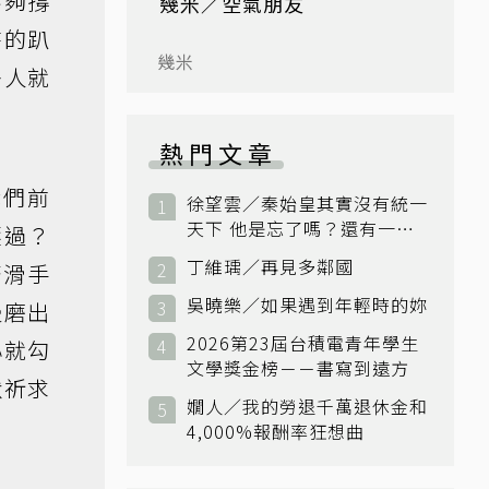
不夠撐
幾米／空氣朋友
時的趴
幾米
多人就
熱門文章
我們前
徐望雲／秦始皇其實沒有統一
天下 他是忘了嗎？還有一個
壓過？
小國：衛國
丁維瑀／再見多鄰國
著滑手
吳曉樂／如果遇到年輕時的妳
慢磨出
2026第23屆台積電青年學生
心就勾
文學獎金榜－－書寫到遠方
默祈求
嫺人／我的勞退千萬退休金和
4,000%報酬率狂想曲