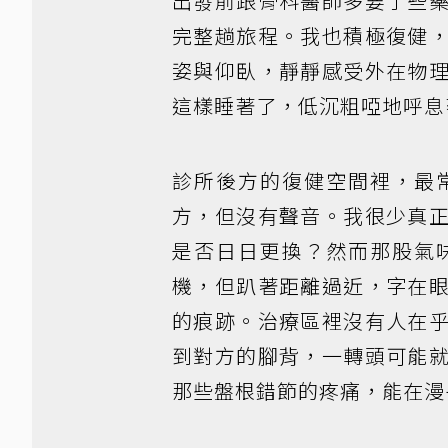
出發前跟骨科醫師多要了些
完整趟旅程。我也積極復健
姿與仰臥，靜靜感受外在物
這樣睡著了，低沉粗啞地呼息
診所後方的復健空間裡，最
方，但沒有聲音。我很少真
是否日日更換？然而那股氣
機，但趴著距離過近，字在
的痕跡。治療區裡沒有人在
到對方的腳背，一轉頭可能
那些盤根錯節的疼痛，能在漫