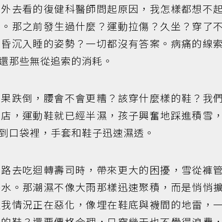
另外去看的復健科醫師問起原因，我怎樣都想不
了。那之前發生過什麼？運動拉傷？久坐？穿了
上昏沉入睡的姿勢？一切都沒有答案。病痛的線
還那些無從追索的消耗。
如果跌倒，腰會不會更糟？該穿什麼樣的鞋？我
飯店，運動鞋就已經半濕，孩子興奮地踩進積雪
到口袋裡，手套和鞋子迅速濕透。
雪路去吃迴轉壽司時，帶來更大的困擾，雪從褲
滲水。那潮濕不像大雨那樣迅速聚積，而是悄悄
醒我情況正在惡化，像埋在鞋底與襪間的地雷，
適的鞋？還要價格合理，只穿幾天也不覺得浪費