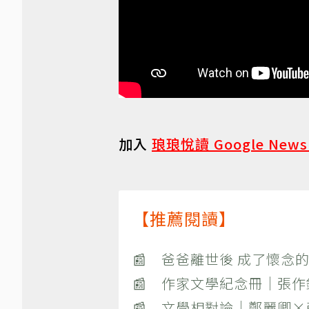
加入
琅琅悅讀 Google New
【推薦閱讀】
📰 爸爸離世後 成了懷念的
📰 作家文學紀念冊｜張
📰 文學相對論｜鄭麗卿