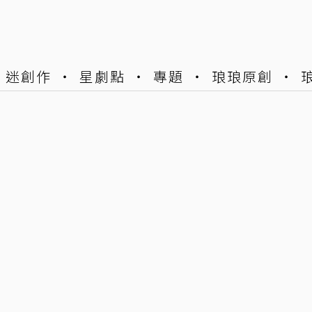
迷創作
星劇點
專題
琅琅原創