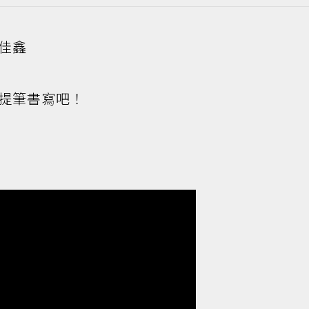
佳鑫
提筆書寫吧！