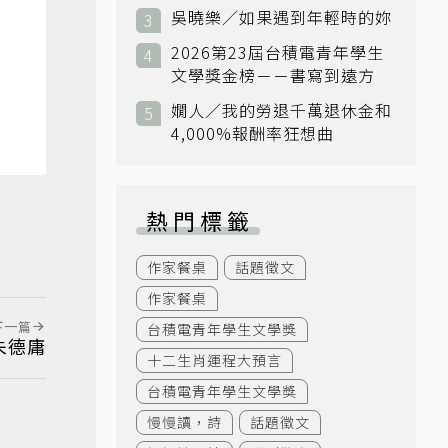
吳曉樂／如果遇到年輕時的妳
2026第23屆台積電青年學生
文學獎金榜－－書寫到遠方
嫺人／我的勞退千萬退休金和
4,000%報酬率狂想曲
熱門標籤
作家餐桌
話題徵文
作家餐桌
下一篇
台積電青年學生文學獎
＝朱德庸
十二生肖運程大預言
台積電青年學生文學獎
慢慢讀，詩
話題徵文