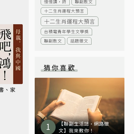
慢慢讀，詩
聯副散文
十二生肖運程大預言
十二生肖運程大預言
台積電青年學生文學獎
聯副散文
話題徵文
猜你喜歡
書、家
【聯副生活誌·網路徵
文】我來教你！