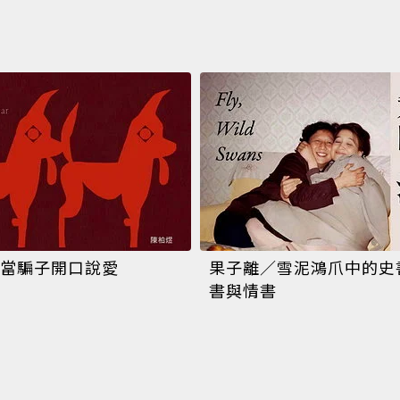
當騙子開口說愛
果子離／雪泥鴻爪中的史
書與情書