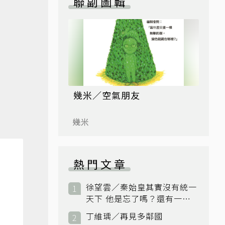
聯副圖輯
幾米／空氣朋友
幾米
熱門文章
徐望雲／秦始皇其實沒有統一
天下 他是忘了嗎？還有一個
小國：衛國
丁維瑀／再見多鄰國