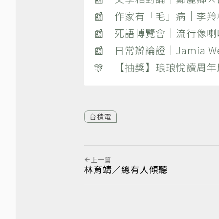
📰 作家有「毛」病｜李
📰 死語博覽會｜流行像
📰 日常辯論證｜Jamia
🎊 【抽獎】琅琅悅讀周年
台積電
上一篇
林育靖／總有人傾聽