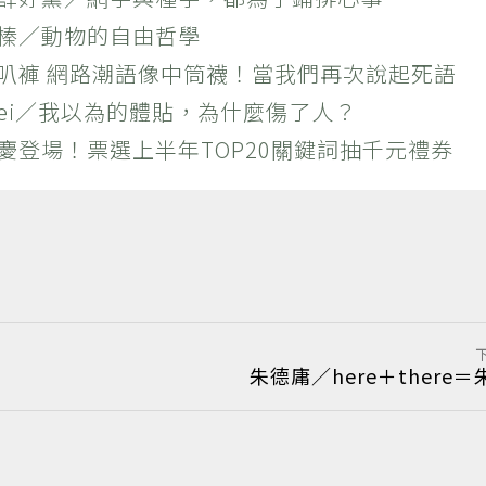
羚榛／動物的自由哲學
喇叭褲 網路潮語像中筒襪！當我們再次說起死語
 Wei／我以為的體貼，為什麼傷了人？
慶登場！票選上半年TOP20關鍵詞抽千元禮券
朱德庸／here＋there