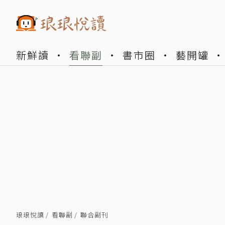
新鮮讀
看聯副
書市圈
藝開罐
琅琅悅讀
看聯副
聯合副刊