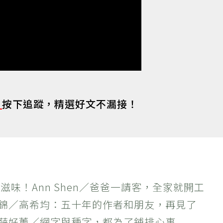
s
按下追蹤，精選好文不漏接！
滋味！Ann Shen／爸爸一請客，全家就開工
作錦／高希均：五十年的作者和朋友，再見了
×薛好薰／網字與種字，都為了鋪排心事