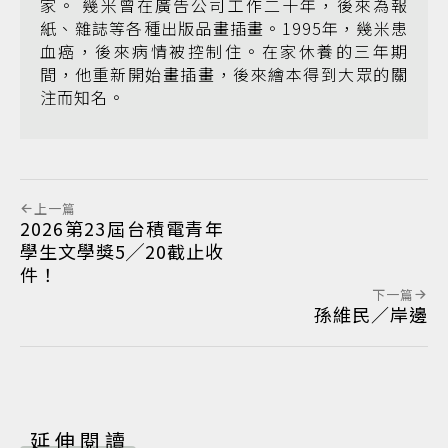
家。 幾米曾在廣告公司工作二十年，後來為報
紙、雜誌等各種出版品畫插畫。1995年，幾米患
血癌，後來病情被控制住。在家休養的三年期
間，他重新開始畫插畫，後來繪本得到大眾的關
注而知名。
上一篇
2026第23屆台積電青年
學生文學獎5╱20截止收
件！
下一篇
孫維民／岸邊
延伸閱讀