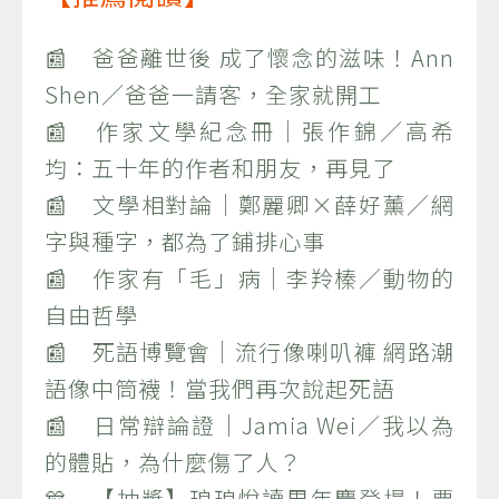
📰 爸爸離世後 成了懷念的滋味！Ann
Shen／爸爸一請客，全家就開工
📰 作家文學紀念冊｜張作錦／高希
均：五十年的作者和朋友，再見了
📰 文學相對論｜鄭麗卿×薛好薰／網
字與種字，都為了鋪排心事
📰 作家有「毛」病｜李羚榛／動物的
自由哲學
📰 死語博覽會｜流行像喇叭褲 網路潮
語像中筒襪！當我們再次說起死語
📰 日常辯論證｜Jamia Wei／我以為
的體貼，為什麼傷了人？
🎊 【抽獎】琅琅悅讀周年慶登場！票