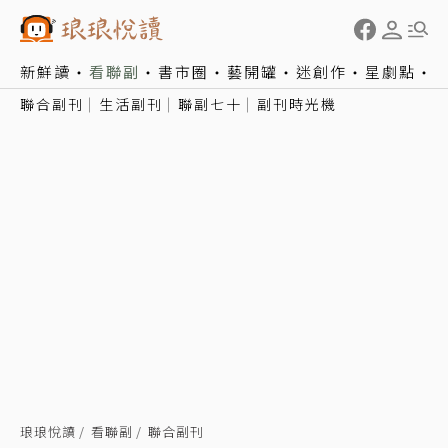
新鮮讀
看聯副
書市圈
藝開罐
迷創作
星劇點
聯合副刊
生活副刊
聯副七十
副刊時光機
琅琅悅讀
看聯副
聯合副刊