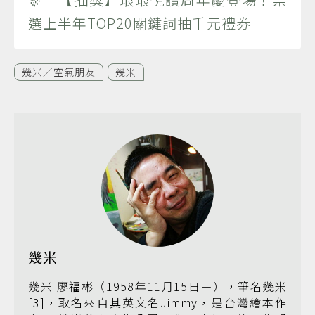
選上半年TOP20關鍵詞抽千元禮券
幾米／空氣朋友
幾米
幾米
幾米 廖福彬（1958年11月15日－），筆名幾米
[3]，取名來自其英文名Jimmy，是台灣繪本作