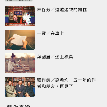
林谷芳／遠遠遲致的謝忱
一靈／在車上
葉國居／坐上橫桌
張作錦／高希均：五十年的作
者和朋友，再見了