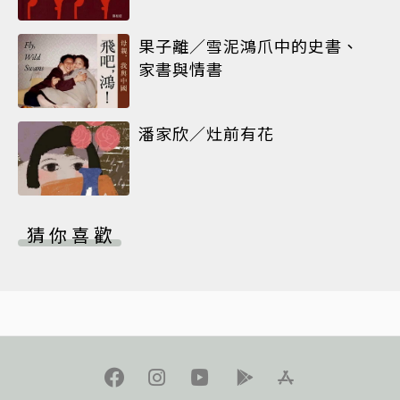
果子離／雪泥鴻爪中的史書、
家書與情書
潘家欣／灶前有花
猜你喜歡