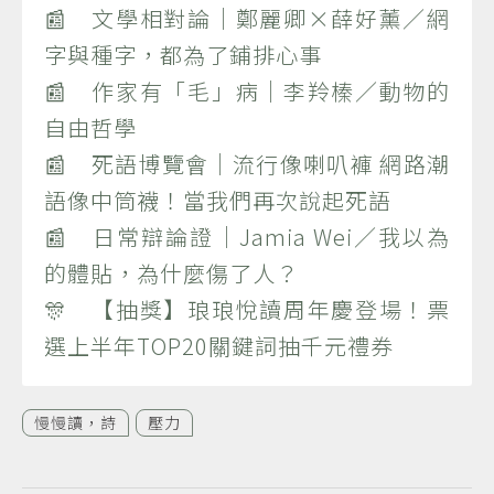
📰 文學相對論｜鄭麗卿×薛好薰／網
字與種字，都為了鋪排心事
📰 作家有「毛」病｜李羚榛／動物的
自由哲學
📰 死語博覽會｜流行像喇叭褲 網路潮
語像中筒襪！當我們再次說起死語
📰 日常辯論證｜Jamia Wei／我以為
的體貼，為什麼傷了人？
🎊 【抽獎】琅琅悅讀周年慶登場！票
選上半年TOP20關鍵詞抽千元禮券
慢慢讀，詩
壓力