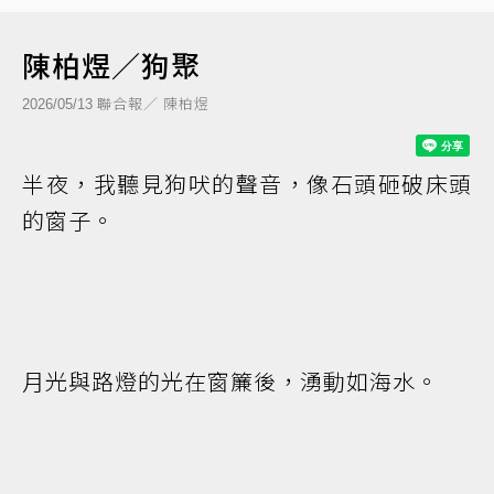
陳柏煜／狗聚
聯合報／ 陳柏煜
2026/05/13
半夜，我聽見狗吠的聲音，像石頭砸破床頭
的窗子。
月光與路燈的光在窗簾後，湧動如海水。