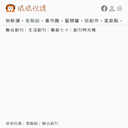
新鮮讀
看聯副
書市圈
藝開罐
迷創作
星劇點
聯合副刊
生活副刊
聯副七十
副刊時光機
琅琅悅讀
看聯副
聯合副刊