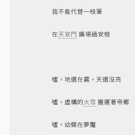
我不能代替一枝筆
在
天安門
廣場過安檢
噓，地還在震，天還沒亮
噓，虛構的
大雪
搬運著帝鄉
噓，幼蝶在夢魘