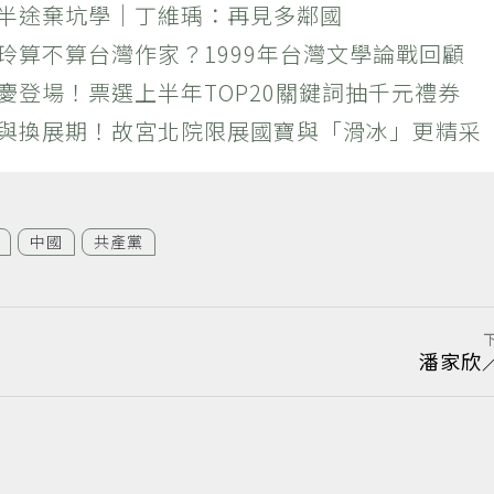
？半途棄坑學｜丁維瑀：再見多鄰國
玲算不算台灣作家？1999年台灣文學論戰回顧
慶登場！票選上半年TOP20關鍵詞抽千元禮券
潮與換展期！故宮北院限展國寶與「滑冰」更精采
中國
共產黨
潘家欣