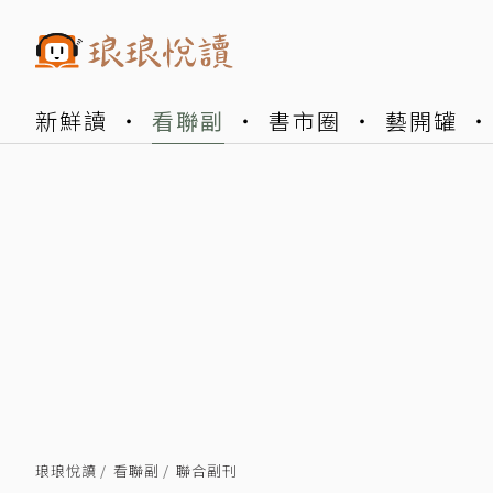
新鮮讀
看聯副
書市圈
藝開罐
琅琅悅讀
看聯副
聯合副刊