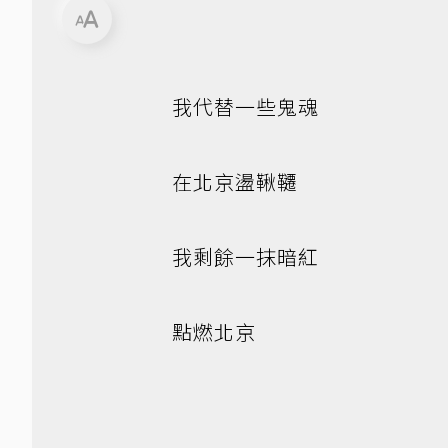
我代替一些鬼魂
在北京盪鞦韆
我剩餘一抹暗紅
點燃北京