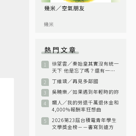
幾米／空氣朋友
幾米
熱門文章
徐望雲／秦始皇其實沒有統一
天下 他是忘了嗎？還有一個
小國：衛國
丁維瑀／再見多鄰國
吳曉樂／如果遇到年輕時的妳
嫺人／我的勞退千萬退休金和
4,000%報酬率狂想曲
2026第23屆台積電青年學生
文學獎金榜－－書寫到遠方