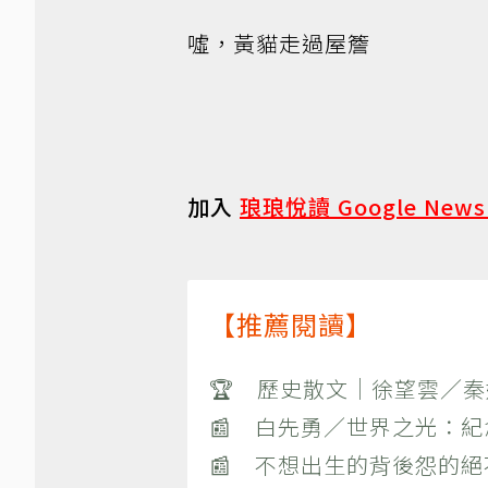
噓，黃貓走過屋簷
加入
琅琅悅讀 Google New
【推薦閱讀】
🏆 歷史散文｜徐望雲／
📰 白先勇／世界之光：
📰 不想出生的背後怨的