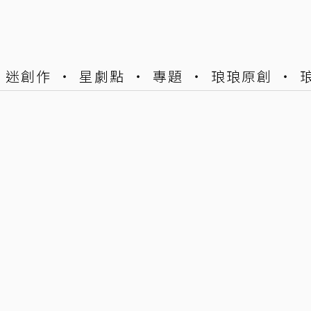
迷創作
星劇點
專題
琅琅原創