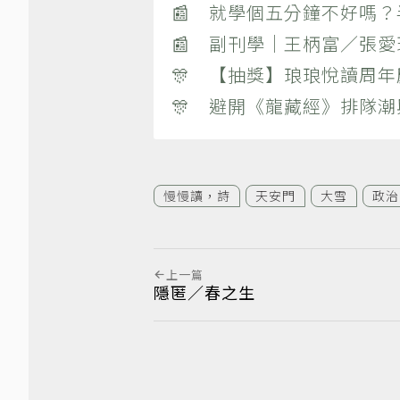
📰 就學個五分鐘不好嗎
📰 副刊學｜王柄富／張愛
🎊 【抽獎】琅琅悅讀周年
🎊 避開《龍藏經》排隊
慢慢讀，詩
天安門
大雪
政治
上一篇
隱匿／春之生