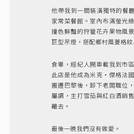
他帶我到一間裝潢獨特的餐廳
家常菜餐館。室內布滿螢光
撞色鮮豔的狩獵花卉果物風
巨型吊燈，搭配鄉村風菱格紋
食畢，經紀人開車載我到市
此店是他成為米克・傑格法
搬遷巴黎後，卸下老闆職位
屬調，主打雪茄與紅白酒銷
離去。
最後一晚我們沒有做愛。