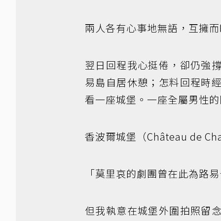
兩人各有心事地無語，互擁而
翌日回程我心挺倦，卻仍強
易島自居休憩；怎料回程時
看一座城堡。一座全屬男性的
香波爾城堡（Château de C
「莫里哀的劇團曾在此為路易
但我執意在城堡外圍拍照留