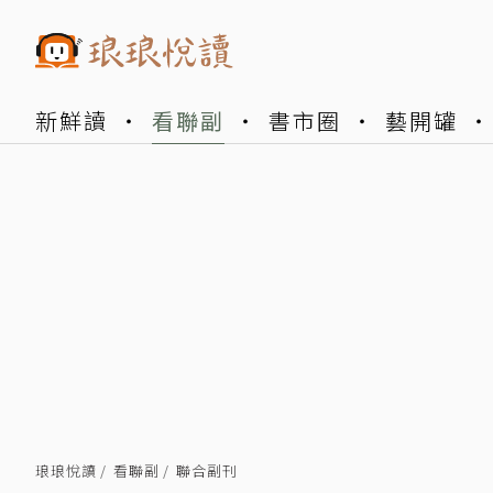
新鮮讀
看聯副
書市圈
藝開罐
琅琅悅讀
看聯副
聯合副刊