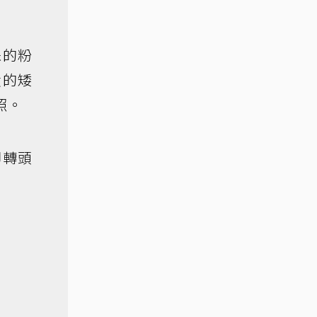
株的粉
狀的矮
照。
卻轉頭