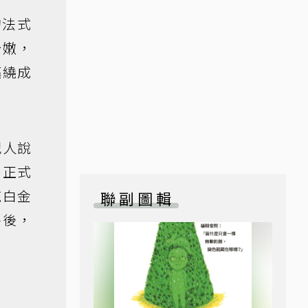
的法式
粉嫩，
纏繞成
紀人說
，正式
純白金
聯副圖輯
呼後，