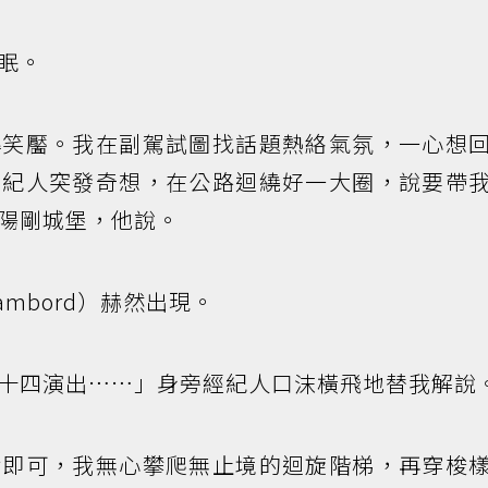
眠。
撐笑靨。我在副駕試圖找話題熱絡氣氛，一心想
經紀人突發奇想，在公路迴繞好一大圈，說要帶
陽剛城堡，他說。
hambord）赫然出現。
十四演出……」身旁經紀人口沫橫飛地替我解說
念即可，我無心攀爬無止境的迴旋階梯，再穿梭