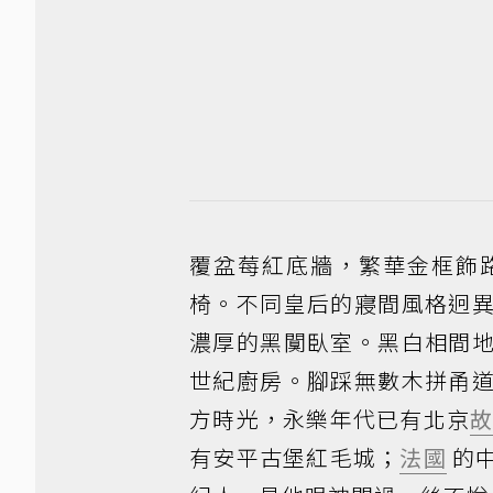
覆盆莓紅底牆，繁華金框飾
椅。不同皇后的寢間風格迥
濃厚的黑闃臥室。黑白相間
世紀廚房。腳踩無數木拼甬
方時光，永樂年代已有北京
有安平古堡紅毛城；
法國
的