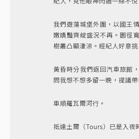
紀人，見他眼神閃過一絲不悅
我們遊蕩城堡外圍，以國王
嫩嬌豔齊綻盛況不再。園徑
樹叢凸顯淒涼。經紀人好意挑
黃昏時分我們返回汽車旅館
問我想不想多留一晚，提議帶
車順羅瓦爾河行。
抵達土爾（Tours）已是入夜