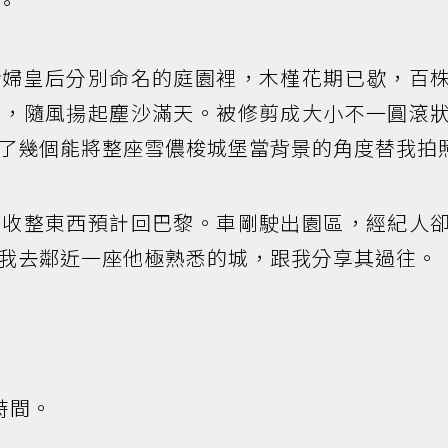
。
情婦皇后分別命名的庭園裡，木槿花期已歇，百
寬，隨風揚起塵沙滿天。被修剪成大小不一圓滾
了幾個能將整座雪儂梭城堡當背景的角度替我拍
，收整東西預計回巴黎。車剛駛出園區，經紀人
我去鄰近一座他極熟悉的城，跟我分享其過往。
時間。