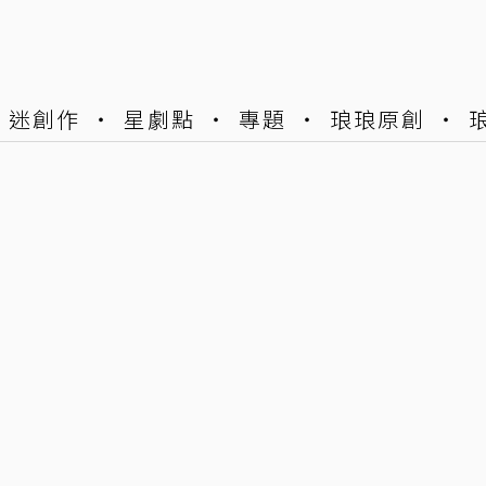
迷創作
星劇點
專題
琅琅原創