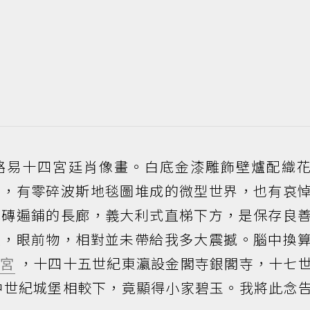
路易十四宮廷肖像畫。白底金漆雕飾壁爐配織
異，有零碎波斯地毯圖堆成的微型世界，也有哀
地磚遍鋪的長廊，義大利式直梯下方，是保存良
道，眼前物，相對並未帶給我多大震撼。腦中換
故宮
，十四十五世紀東瀛設金閣寺銀閣寺，十七
中世紀城堡相較下，竟顯得小家碧玉。我將此念