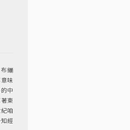
花布繃
悼意味
善的中
算著東
世紀咱
告知經