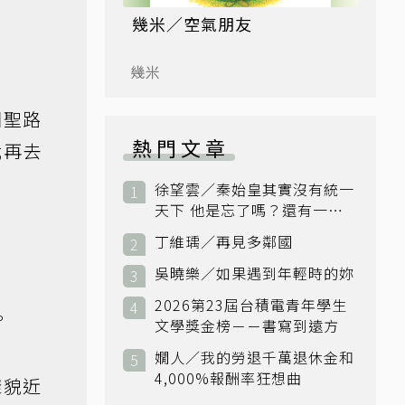
幾米／空氣朋友
幾米
回聖路
熱門文章
我再去
徐望雲／秦始皇其實沒有統一
天下 他是忘了嗎？還有一個
小國：衛國
丁維瑀／再見多鄰國
吳曉樂／如果遇到年輕時的妳
2026第23屆台積電青年學生
。
文學獎金榜－－書寫到遠方
嫺人／我的勞退千萬退休金和
4,000%報酬率狂想曲
樣貌近