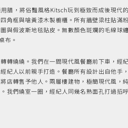
用膳，將俗豔風格Kitsch玩到極致而成後現代
綠四角框與嗆黃漆木製櫥櫃。所有牆壁梁柱貼滿
景圖與假波斯地毯貼皮。無數顏色斑斕的毛線球
桌布。
區轉轉繞繞。我們在一間現代風餐廳前下車，經
國經紀人以前親手打造。餐廳所有設計出自他手
，將店轉售予他人。兩層樓建物，極簡現代風，
售。我們繞室一圈，經紀人同幾名熟面孔打過招