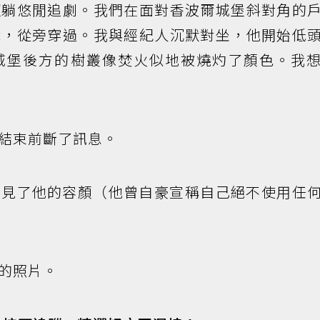
懶躺悠閒追劇。我們在面對香波爾城堡斜對角的
織，從旁穿過。我與經紀人沉默對坐，他開始低
城堡後方的樹叢像焚火似地被燒灼了顏色。我
結束前斷了訊息。
才又看見了他的容顏（他曾自豪宣稱自己絕不使用任
的照片。