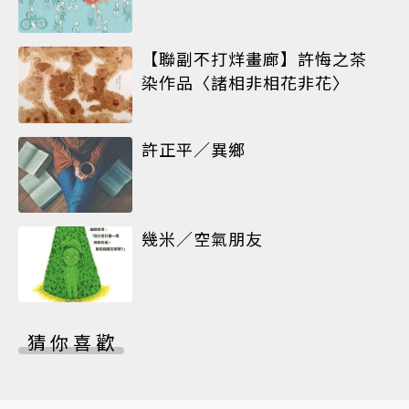
【聯副不打烊畫廊】許悔之茶
染作品〈諸相非相花非花〉
許正平／異鄉
幾米／空氣朋友
猜你喜歡