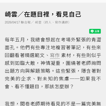
崎雲／在題目裡，看見自己
聯合報／ 崎雲（詩人、寫作講師）
2026/04/17
每年五月，我總會想起在考場外緊張的青澀
面孔。他們有些專注地複習著筆記，有些來
回翻看著精選範文、
寫作
素材，有些則似乎
感到如臨大敵，神情凝重，圍繞著老師詢問
出題方向與解題策略。這些緊張，隱含著對
完美的企求、對未知的焦慮──如果我不
會、看不懂題目，那該怎麼辦？
我想，閱卷老師期待看見的不是一篇完美無