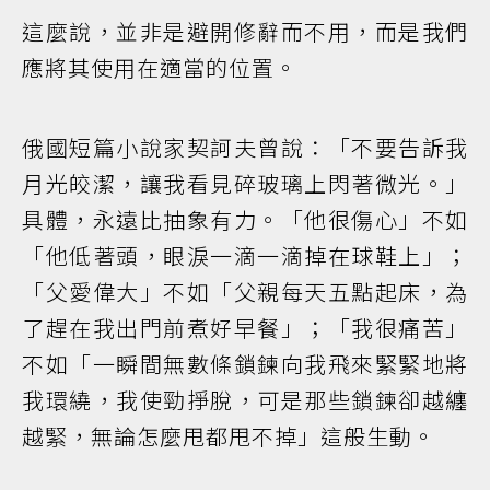
這麼說，並非是避開修辭而不用，而是我們
應將其使用在適當的位置。
俄國短篇小說家契訶夫曾說：「不要告訴我
月光皎潔，讓我看見碎玻璃上閃著微光。」
具體，永遠比抽象有力。「他很傷心」不如
「他低著頭，眼淚一滴一滴掉在球鞋上」；
「父愛偉大」不如「父親每天五點起床，為
了趕在我出門前煮好早餐」；「我很痛苦」
不如「一瞬間無數條鎖鍊向我飛來緊緊地將
我環繞，我使勁掙脫，可是那些鎖鍊卻越纏
越緊，無論怎麼甩都甩不掉」這般生動。