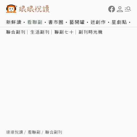
新鮮讀
看聯副
書市圈
藝開罐
迷創作
星劇點
聯合副刊
生活副刊
聯副七十
副刊時光機
琅琅悅讀
看聯副
聯合副刊