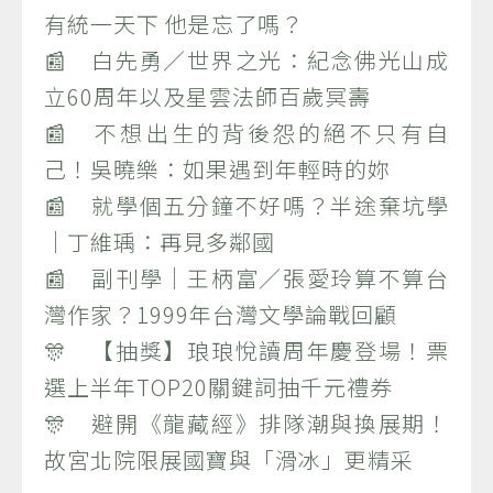
有統一天下 他是忘了嗎？
📰 白先勇／世界之光：紀念佛光山成
立60周年以及星雲法師百歲冥壽
📰 不想出生的背後怨的絕不只有自
己！吳曉樂：如果遇到年輕時的妳
📰 就學個五分鐘不好嗎？半途棄坑學
｜丁維瑀：再見多鄰國
📰 副刊學｜王柄富／張愛玲算不算台
灣作家？1999年台灣文學論戰回顧
🎊 【抽獎】琅琅悅讀周年慶登場！票
選上半年TOP20關鍵詞抽千元禮券
🎊 避開《龍藏經》排隊潮與換展期！
故宮北院限展國寶與「滑冰」更精采