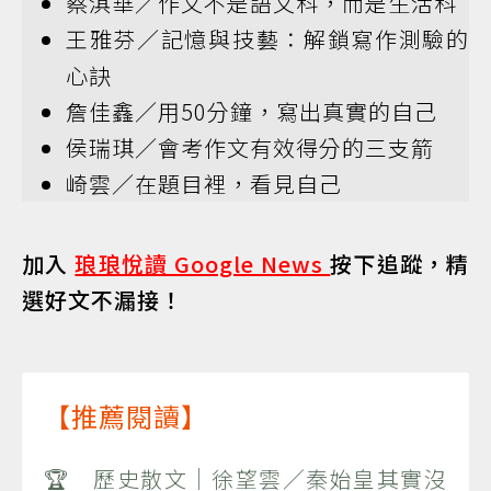
蔡淇華／作文不是語文科，而是生活科
王雅芬／記憶與技藝：解鎖寫作測驗的
心訣
詹佳鑫／用50分鐘，寫出真實的自己
侯瑞琪／會考作文有效得分的三支箭
崎雲／在題目裡，看見自己
加入
琅琅悅讀 Google News
按下追蹤，精
選好文不漏接！
【推薦閱讀】
🏆 歷史散文｜徐望雲／秦始皇其實沒