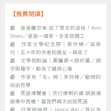
【推薦閱讀】
📰 爸爸離世後 成了懷念的滋味！Ann
Shen／爸爸一請客，全家就開工
📰 作家文學紀念冊｜張作錦／高希
均：五十年的作者和朋友，再見了
📰 文學相對論｜鄭麗卿×薛好薰／網
字與種字，都為了鋪排心事
📰 作家有「毛」病｜李羚榛／動物的
自由哲學
📰 死語博覽會｜流行像喇叭褲 網路潮
語像中筒襪！當我們再次說起死語
📰 日常辯論證｜Jamia Wei／我以為