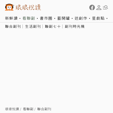
新鮮讀
看聯副
書市圈
藝開罐
迷創作
星劇點
聯合副刊
生活副刊
聯副七十
副刊時光機
琅琅悅讀
看聯副
聯合副刊