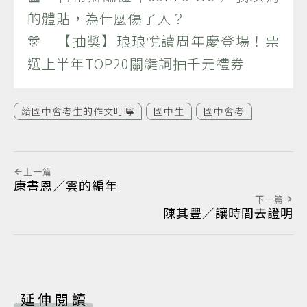
的體貼，為什麼傷了人？
🎊 【抽獎】琅琅悅讀周年慶登場！票
選上半年TOP20關鍵詞抽千元禮券
給國中會考生的作文叮嚀
國中生
國中會考
上一篇
康書恩／雲的編年
下一篇
陳其豐／讓時間去證明
延伸閱讀