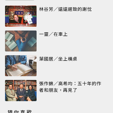
林谷芳／遠遠遲致的謝忱
一靈／在車上
葉國居／坐上橫桌
張作錦／高希均：五十年的作
者和朋友，再見了
猜你喜歡