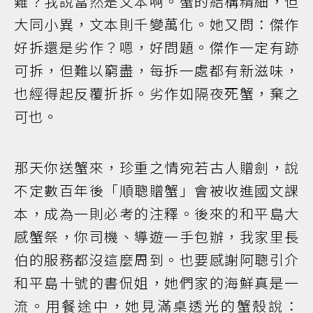
難？我說當然是文本啊。蟹的結構精細，但
大同小異，文本則千變萬化。她又問：傑作
好拆還是劣作？嗯，好問題。傑作一定有跡
可拆，但難以窮盡，每拆一處都有新滋味，
也經得起反覆折拆。劣作如隔夜死蟹，棄之
可也。
那天你送蟹來，珍重之情宛若古人贈劍，說
不定數百年後「順聰贈蟹」會被收進國文課
本，成為一則必考的注釋。後來的和平島大
感蟹祭，你司機、導遊一手包辦，我家里長
伯的服務都沒這麼周到。也要感謝阿聰引介
和平島十號的書侃姐，她們家的海鮮真是一
流。用餐途中，她見滿桌透光的蟹殼說：