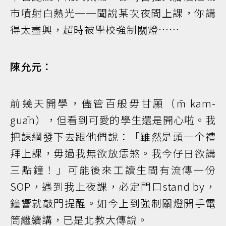
市噴射白熱光──聞說某次夜間上課，你講
得太盡興，超時被學校強制關燈……
陳允元：
前幾天開學，儘管百般毋甘願（m̄ kam-
guān），但看到可愛的學生還是開心啦。我
把課綱發下去跟他們說：「雖然是頭一个禮
拜上課，毋過我無欲放恁煞。我今仔日欲講
三點鐘！」可能後來工讀生間有流傳一份
SOP，遇到我上夜課，必定門口stand by，
鐘響就敲門提醒。如今上到強制關燈開手電
筒繼續講，已是北教大傳說。