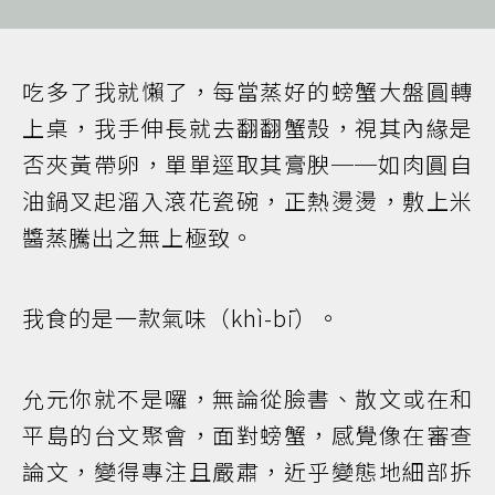
吃多了我就懶了，每當蒸好的螃蟹大盤圓轉
上桌，我手伸長就去翻翻蟹殼，視其內緣是
否夾黃帶卵，單單逕取其膏腴──如肉圓自
油鍋叉起溜入滾花瓷碗，正熱燙燙，敷上米
醬蒸騰出之無上極致。
我食的是一款氣味（khì-bī）。
允元你就不是囉，無論從臉書、散文或在和
平島的台文聚會，面對螃蟹，感覺像在審查
論文，變得專注且嚴肅，近乎變態地細部拆