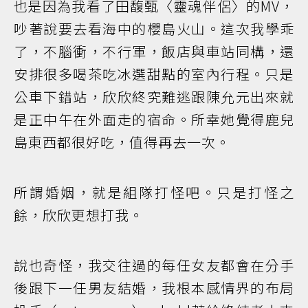
也是因為我看了田馥甄〈靈魂伴侶〉的MV，
吵著說要去看海中的櫻島火山。這次我學乖
了，不腦衝，不行軍，飯店與車站同構，還
安排很多喝茶吃冰選甜點的室內行程。只是
公車下錯站，欣欣終究難逃跟陳允元出來就
是正中午在外面走的宿命。所幸她覺得鹿兒
島東西都很好吃，值得再去一次。
所謂婚姻，就是組隊打怪吧。只是打怪之
餘，欣欣更想打我。
說也奇怪，我交往過的每任女友都會在分手
後跟下一任男友結婚，我根本感情界的布局