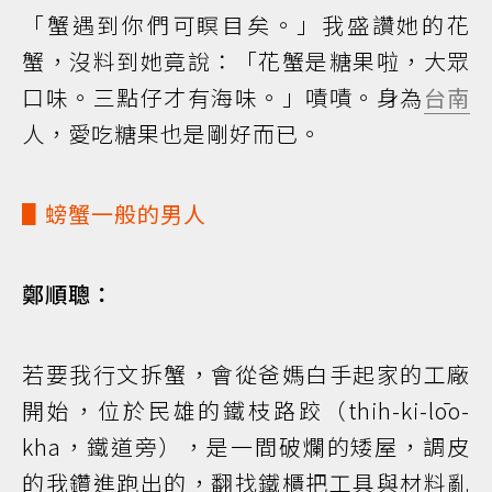
「蟹遇到你們可瞑目矣。」我盛讚她的花
蟹，沒料到她竟說：「花蟹是糖果啦，大眾
口味。三點仔才有海味。」嘖嘖。身為
台南
人，愛吃糖果也是剛好而已。
▋螃蟹一般的男人
鄭順聰：
若要我行文拆蟹，會從爸媽白手起家的工廠
開始，位於民雄的鐵枝路跤（thih-ki-lōo-
kha，鐵道旁），是一間破爛的矮屋，調皮
的我鑽進跑出的，翻找鐵櫃把工具與材料亂