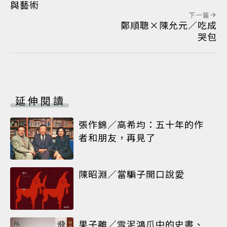
與藝術
下一篇
鄭順聰×陳允元／吃成
哭包
延伸閱讀
張作錦／高希均：五十年的作
者和朋友，再見了
陳昭淵／當騙子開口說愛
果子離／雪泥鴻爪中的史書、