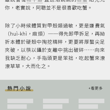
你，老實說，阿聰並不是很喜歡吃蟹。
除了小時候體質對甲殼類過敏，更是嫌費氣
（huì-khì，麻煩）──得先卸甲拆足，再拗
折本體於硬殼中掏挖精粹，更要將厚螯尖足
夾破，以筷以鑷於支離中挑出破碎……向來
我缺乏耐心，手指頭更是笨拙，吃起蟹來潦
潦草草，大而化之。
熱門小說