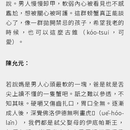
說。男人慢慢卸甲，軟弱內心被看見也不感
尷尬，想被關心被呵護。這群螃蟹真正能談
心了，像一群拋開禁忌的孩子，希望我老的
時候，也可以這麼古錐（kóo-tsui，可
愛）。
陳允元：
若說媽是男人心頭最軟的一塊，爸是就是舌
尖上讀不懂的一隻蟹吧。舐之難以參透，不
知其味。硬嚼又傷齒扎口，胃口全無。逐漸
成人後，深覺佛洛伊德無咧畫虎𡳞（uē-hóo-
lān），我們都是弒父娶母的伊底帕斯王，