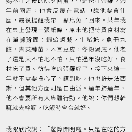
媽不在之後的除夕圍爐，也是爸在張羅。過
年前兩周，他會反覆在電話中說他要買什
麼，最後提醒我帶一副烏魚子回來。某年我
在桌上發現一張紙條，原來他把待買食材寫
在單據背面：蝦蛤蚵賊，牛豬魠，魚冊丸
餃，青菜蒜苗，木耳豆皮，冬粉湯底。他老
了還是天不怕地不怕，只怕過年沒吃好，食
材忘了買。彷彿吃的張羅好了，接下來這一
年就不需要擔心了。講到吃，他也許是法西
斯，但其他方面則是自由派。過年歸過年，
他不會要所有人集體行動。他說：你們想幹
嘛就去幹嘛。吃飯時會合就好。
我跟欣欣說：「爸算開明啦。只是在吃的方