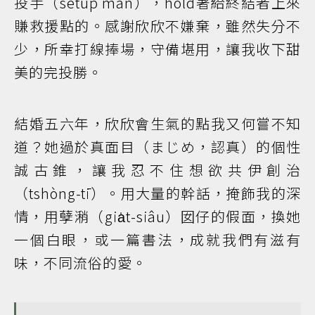
投手（setup man），hold著給終結者上來
賺救援點的。感謝欣欣不嫌棄，雖然失分不
少，所幸打線捧場，守備堪用，讓我收下甜
美的完投勝。
結婚五六年，欣欣會生氣的點我又何嘗不知
道？她過於真面目（まじめ，認真）的個性
誠古錐，讓我忍不住想欲共伊創治
（tshòng-tī）。用大量的幹話，掩飾我的深
情，用孽潲（gia̍t-siâu）囡仔的假面，換她
一個白眼，或一篇書法，成就我們有滋有
味，不同流俗的愛。