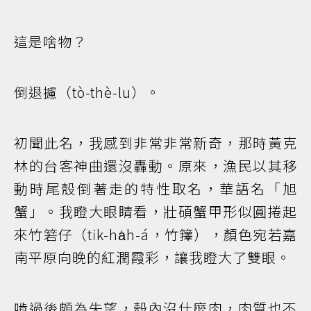
這是啥物？
倒退攄（tò-thè-lu）。
初聞此名，我感到非常非常新奇，那時黃克
林的台客神曲還沒轟動。原來，漁民以其移
動時尾殼倒著走的特性取名，華語名「旭
蟹」。我瞪大眼睛看，壯碩蟹甲形似圓捲起
來竹箬仔（tik-ha̍h-á，竹籜），顏色宛若嘉
南平原向晚的紅潤霞彩，讓我瞪大了雙眼。
啃過後頗為失望，殼內沒什麼肉，肉質也不