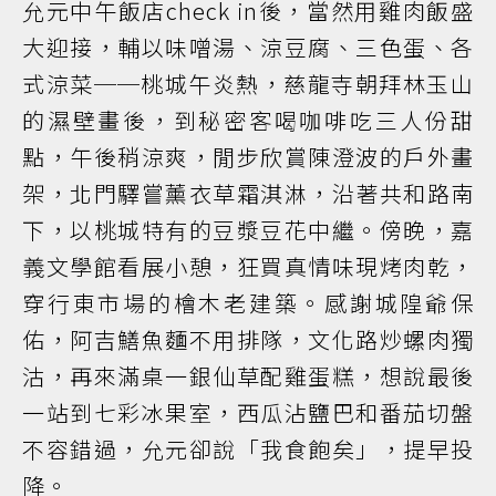
允元中午飯店check in後，當然用雞肉飯盛
大迎接，輔以味噌湯、涼豆腐、三色蛋、各
式涼菜──桃城午炎熱，慈龍寺朝拜林玉山
的濕壁畫後，到秘密客喝咖啡吃三人份甜
點，午後稍涼爽，閒步欣賞陳澄波的戶外畫
架，北門驛嘗薰衣草霜淇淋，沿著共和路南
下，以桃城特有的豆漿豆花中繼。傍晚，嘉
義文學館看展小憩，狂買真情味現烤肉乾，
穿行東市場的檜木老建築。感謝城隍爺保
佑，阿吉鱔魚麵不用排隊，文化路炒螺肉獨
沽，再來滿桌一銀仙草配雞蛋糕，想說最後
一站到七彩冰果室，西瓜沾鹽巴和番茄切盤
不容錯過，允元卻說「我食飽矣」，提早投
降。