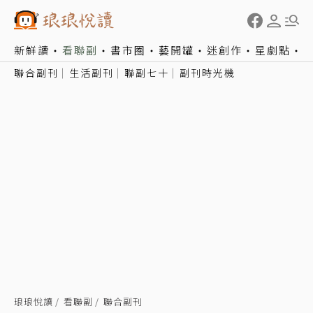
新鮮讀
看聯副
書市圈
藝開罐
迷創作
星劇點
聯合副刊
生活副刊
聯副七十
副刊時光機
琅琅悅讀
看聯副
聯合副刊