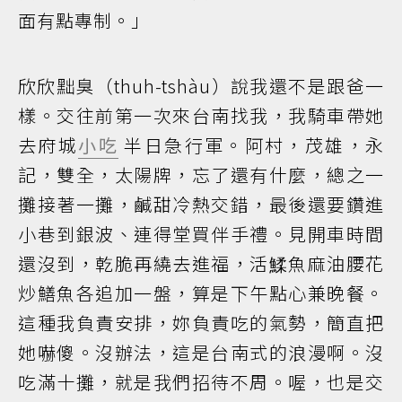
面有點專制。」
欣欣黜臭（thuh-tshàu）說我還不是跟爸一
樣。交往前第一次來台南找我，我騎車帶她
去府城
小吃
半日急行軍。阿村，茂雄，永
記，雙全，太陽牌，忘了還有什麼，總之一
攤接著一攤，鹹甜冷熱交錯，最後還要鑽進
小巷到銀波、連得堂買伴手禮。見開車時間
還沒到，乾脆再繞去進福，活鰇魚麻油腰花
炒鱔魚各追加一盤，算是下午點心兼晚餐。
這種我負責安排，妳負責吃的氣勢，簡直把
她嚇傻。沒辦法，這是台南式的浪漫啊。沒
吃滿十攤，就是我們招待不周。喔，也是交