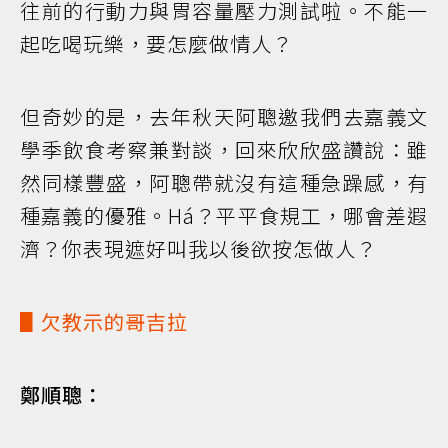
往前的行動力與胃容量壓力測試啦。不能一
起吃喝玩樂，要怎麼做情人？
但奇妙的是，去年秋天阿聰邀我們去嘉義文
學季飲食考察兼對談，回來欣欣盛讚說：雖
然同樣豐盛，阿聰帶就沒有這種急躁感，有
種嘉義的優雅。Há？平平食規工，哪會差遐
濟？你表現遮好叫我以後欲按怎做人？
▋欠教示的哥吉拉
鄭順聰：