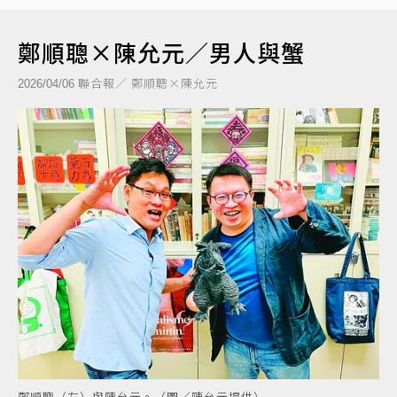
鄭順聰×陳允元／男人與蟹
聯合報／ 鄭順聰×陳允元
2026/04/06
鄭順聰（左）與陳允元。（圖／陳允元提供）