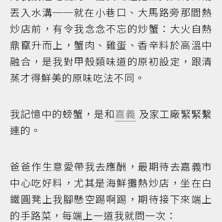
丟入水溝──就在小巷口、大馬路旁那間熱
炒店前，有令我念念不忘的炒蟹：大火自熱
鼎竄升而上，蟹肉、雞蛋、香辛料於高溫中
融合，是我對甲殼類味道的原初設定，跟清
蒸才得鮮美的原味吃法不同。
我記憶中的螃蟹，是和
嘉義
及家工廠緊緊繫
連的。
爸爸作生意愛帶我去應酬，最期待去嘉義市
中心吃好料，尤其是海鮮攤熱炒店，坐在白
鐵圓凳上我腳懸空踢啊踢，期待接下來端上
的手路菜，每端上一道我就問一次：