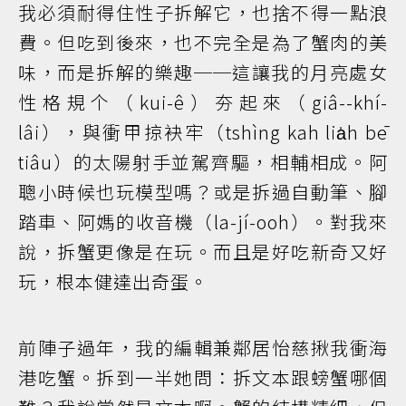
我必須耐得住性子拆解它，也捨不得一點浪
費。但吃到後來，也不完全是為了蟹肉的美
味，而是拆解的樂趣──這讓我的月亮處女
性格規个（kui-ê）夯起來（giâ--khí-
lâi），與衝甲掠袂牢（tshìng kah lia̍h bē
tiâu）的太陽射手並駕齊驅，相輔相成。阿
聰小時候也玩模型嗎？或是拆過自動筆、腳
踏車、阿媽的收音機（la-jí-ooh）。對我來
說，拆蟹更像是在玩。而且是好吃新奇又好
玩，根本健達出奇蛋。
前陣子過年，我的編輯兼鄰居怡慈揪我衝海
港吃蟹。拆到一半她問：拆文本跟螃蟹哪個