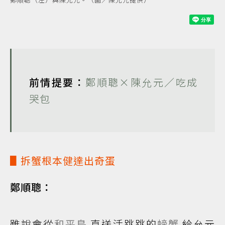
前情提要：
鄭順聰×陳允元／吃成
哭包
▋拆蟹根本健達出奇蛋
鄭順聰：
雖說會從
和平島
直送活跳跳的
螃蟹
給允元