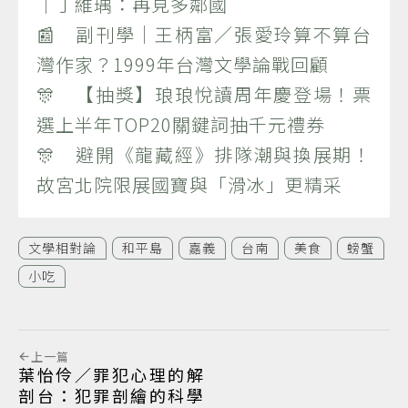
｜丁維瑀：再見多鄰國
📰 副刊學｜王柄富／張愛玲算不算台
灣作家？1999年台灣文學論戰回顧
🎊 【抽獎】琅琅悅讀周年慶登場！票
選上半年TOP20關鍵詞抽千元禮券
🎊 避開《龍藏經》排隊潮與換展期！
故宮北院限展國寶與「滑冰」更精采
文學相對論
和平島
嘉義
台南
美食
螃蟹
小吃
上一篇
葉怡伶／罪犯心理的解
剖台：犯罪剖繪的科學