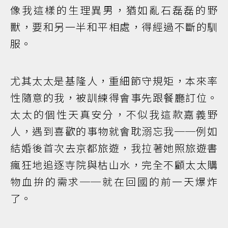
像我這樣的生理異男，猶如亂石磊磊的野
獸，要和另一半和平相處，得經過不斷的馴
服。
尤其太太是基隆人，重細節守規矩，本來率
性隨意的我，被訓練得會事先跟餐廳訂位。
太太的個性天真安分，不似我這款嘉義野
人，遇到喜歡的事物就會耽溺忘我──例如
結婚後首次去京都旅遊，我拉著她照旅遊書
瘋狂地追逐寺院與枯山水，完全不顧太太購
物血拚的需求──就在回國的前一天爆炸
了。