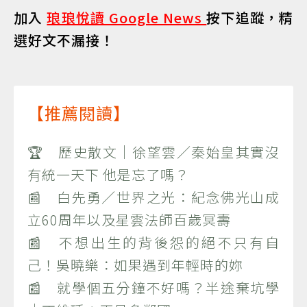
加入
琅琅悅讀 Google News
按下追蹤，精
選好文不漏接！
【推薦閱讀】
🏆 歷史散文｜徐望雲／秦始皇其實沒
有統一天下 他是忘了嗎？
📰 白先勇／世界之光：紀念佛光山成
立60周年以及星雲法師百歲冥壽
📰 不想出生的背後怨的絕不只有自
己！吳曉樂：如果遇到年輕時的妳
📰 就學個五分鐘不好嗎？半途棄坑學