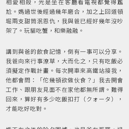
相愛相殺，光是坐在客廳看電視都覺得尷
尬。媽過世後經過幾年磨合，加之上回道頓
堀兩支甜筒泯恩仇，我與爸已經好幾年沒吵
架了。玩貓吃蟹，和樂融融。
講到與爸的飲食記憶，倒有一事可以分享。
我爸向來行事潦草，大而化之，只有吃飯必
須擬定作戰計畫。每次開車來高鐵站接我，
他都會問：「佗幾頓欲做伙食？」我去開會
工作、跟朋友見面不在家他都無所謂。難得
回來，算好有多少吃飯扣打（クォータ），
才能吃好吃對。