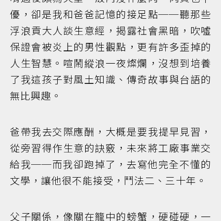
優，卻是我和爸爸記憶的接足點──聽那些
浮浪貢大人談生意經，揭露社會黑暗，吹噓
保證會被炎上的男性觀點，更有許多歪掉的
人生智慧。喧鬧縱浪一夜燦爛，沒想到培養
了我這孩子對風土知識、傳奇故事與台語的
無比興趣。
爸帶我去交際應酬，大概是要我提早見習，
從旁習得作生意的訣竅，未來將工廠事業交
給我──而我卻跑掉了，去寫他完全不懂的
文學，讓他很不能接受，鬥法二、三十年。
父子關係，像關在籠中的螃蟹，硬碰硬，一