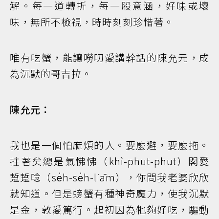
解。每一道轉折，每一股意涵，好味或壞
味，無所不檢視，時時刻刻珍惜著。
唯有吃蟹，能讓嘮叨愛講幹話的陳允元，成
為沉默的哥吉拉。
陳允元：
我也是一個怕麻煩的人。要麼避，要麼拖。
拄著矣總是氣怫怫（khì-phut-phut）閣愛
踅踅唸（se̍h-se̍h-liām），你問我老婆欣欣
就知道。但是螃蟹有種神奇魔力，使我沉默
是金，敦愛篤行。起初因為牠夠好吃，驅動