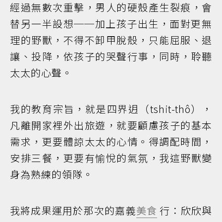
經過無數次重擊，男人的硬殼產生裂痕，會
替另一半設想──加上孩子出生，面對更無
理的野獸，不得不卸甲脫殼，只能屈服、退
讓、投降，依孩子的哭聲行事，同時，聆聽
太太的心聲。
我的教育宗旨，就是四界迌（tshit-thô），
凡離開家裡外出旅遊，就要顧慮孩子的基本
需求，更要體諒太太的心情。得調配時間，
安排三餐，更要有愉悅的氣氛，我這野獸變
身為熟練的領隊。
我將成果運用於那次的嘉義
美食
行：欣欣與