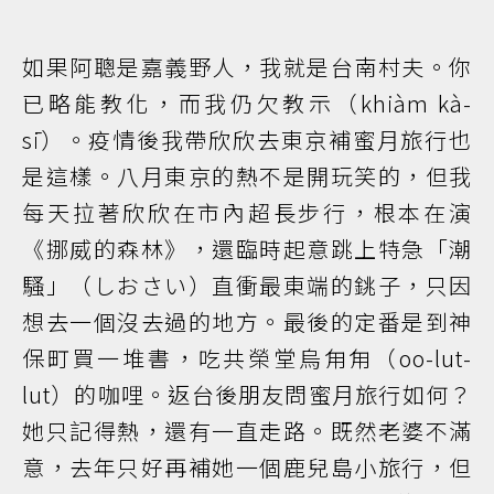
如果阿聰是嘉義野人，我就是台南村夫。你
已略能教化，而我仍欠教示（khiàm kà-
sī）。疫情後我帶欣欣去東京補蜜月旅行也
是這樣。八月東京的熱不是開玩笑的，但我
每天拉著欣欣在市內超長步行，根本在演
《挪威的森林》，還臨時起意跳上特急「潮
騷」（しおさい）直衝最東端的銚子，只因
想去一個沒去過的地方。最後的定番是到神
保町買一堆書，吃共榮堂烏甪甪（oo-lut-
lut）的咖哩。返台後朋友問蜜月旅行如何？
她只記得熱，還有一直走路。既然老婆不滿
意，去年只好再補她一個鹿兒島小旅行，但