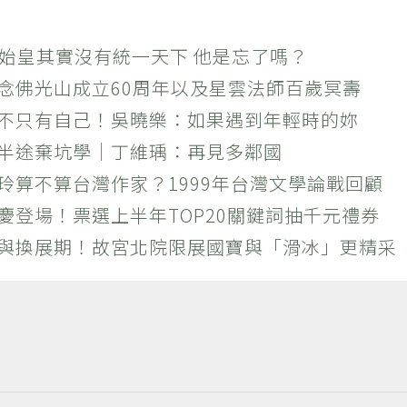
秦始皇其實沒有統一天下 他是忘了嗎？
紀念佛光山成立60周年以及星雲法師百歲冥壽
絕不只有自己！吳曉樂：如果遇到年輕時的妳
？半途棄坑學｜丁維瑀：再見多鄰國
玲算不算台灣作家？1999年台灣文學論戰回顧
慶登場！票選上半年TOP20關鍵詞抽千元禮券
潮與換展期！故宮北院限展國寶與「滑冰」更精采