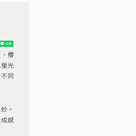
粒、櫻
或螢光
發不同
美妙。
造成感