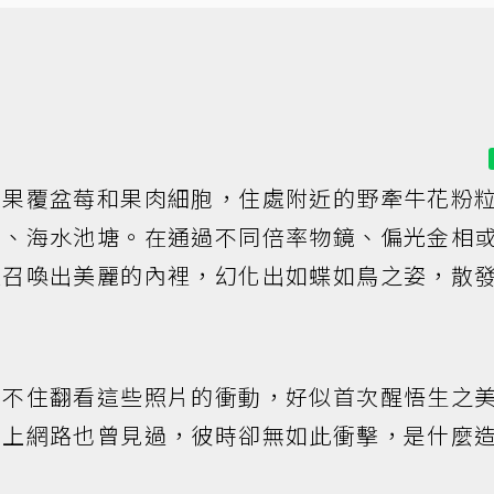
龍果覆盆莓和果肉細胞，住處附近的野牽牛花粉
甲、海水池塘。在通過不同倍率物鏡、偏光金相
被召喚出美麗的內裡，幻化出如蝶如鳥之姿，散
制不住翻看這些照片的衝動，好似首次醒悟生之
書上網路也曾見過，彼時卻無如此衝擊，是什麼