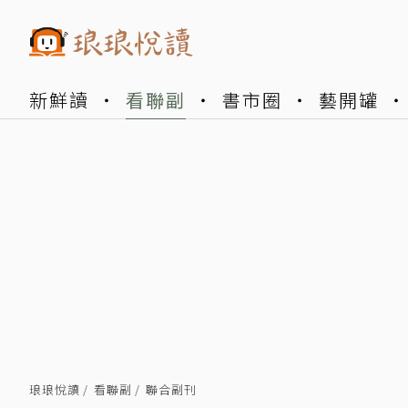
新鮮讀
看聯副
書市圈
藝開罐
琅琅悅讀
看聯副
聯合副刊