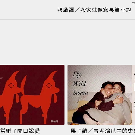
張啟疆／搬家就像寫長篇小說
當騙子開口說愛
果子離／雪泥鴻爪中的史