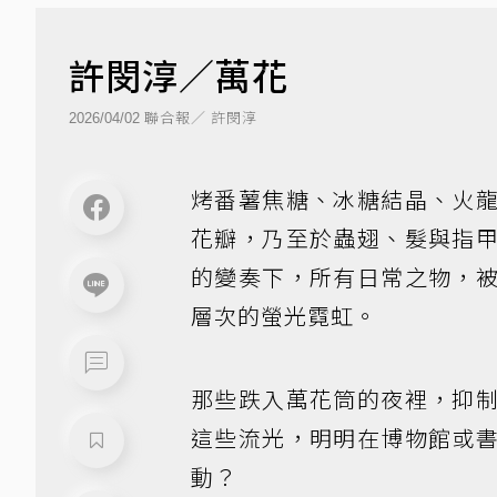
許閔淳／萬花
聯合報／ 許閔淳
2026/04/02
烤番薯焦糖、冰糖結晶、火
花瓣，乃至於蟲翅、髮與指
的變奏下，所有日常之物，
層次的螢光霓虹。
那些跌入萬花筒的夜裡，抑
這些流光，明明在博物館或
動？