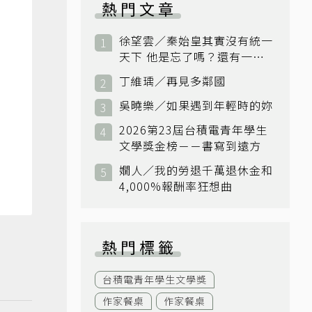
熱門文章
徐望雲／秦始皇其實沒有統一
天下 他是忘了嗎？還有一個
小國：衛國
丁維瑀／再見多鄰國
吳曉樂／如果遇到年輕時的妳
2026第23屆台積電青年學生
文學獎金榜－－書寫到遠方
嫺人／我的勞退千萬退休金和
4,000%報酬率狂想曲
熱門標籤
台積電青年學生文學獎
作家餐桌
作家餐桌