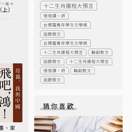
下一篇
十二生肖運程大預言
（上）
慢慢讀，詩
台積電青年學生文學獎
話題徵文
台積電青年學生文學獎
十二生肖運程大預言
聯副散文
話題徵文
十二生肖運程大預言
慢慢讀，詩
聯副散文
話題徵文
猜你喜歡
書、家