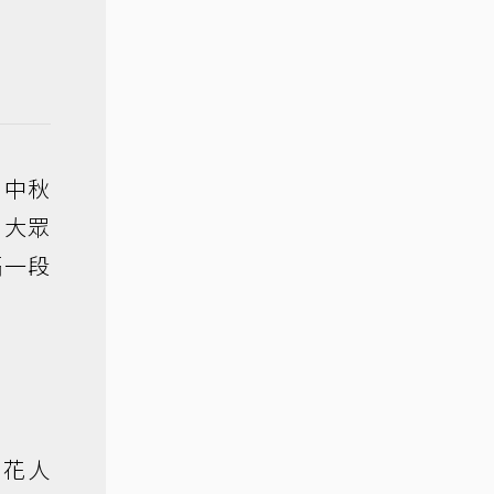
。中秋
出大眾
隔一段
雪花人