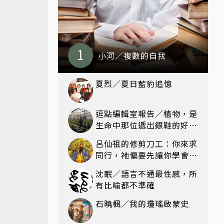
小河／複數的自我
夏烈／夏日藍豹追憶
逗點編輯室報告／植物，是
生命中那位遞出銀鞋的好女
巫
呂仙祖的修剪刀工：你來求
同行，祂偏要先讓你學會獨
行
沈眠／語言不通最性感，所
有比喻都不準確
石曉楓／我的瓊瑤啟蒙史