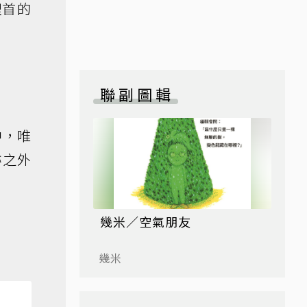
埋首的
聯副圖輯
中，唯
跡之外
幾米／空氣朋友
幾米