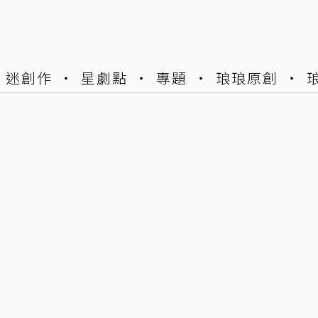
迷創作
星劇點
專題
琅琅原創