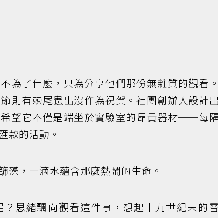
人不為了什麼，只為分享他們那份無雜質的觀看
午節則有棘尾蟲出沒作為祝賀。社團創辦人設計
，希望它不僅是端坐於實驗室的昂貴器材──每
匯款的活動。
篩藻，一滴水蘊含那麼熱鬧的生命。
呢？思緒飄向觀看這件事，想起十九世紀末的