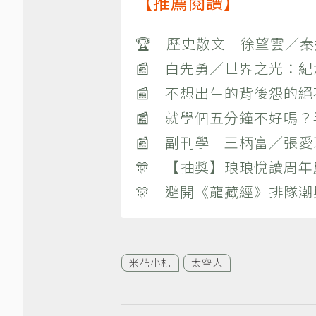
【推薦閱讀】
🏆 歷史散文｜徐望雲／
📰 白先勇／世界之光：
📰 不想出生的背後怨的
📰 就學個五分鐘不好嗎
📰 副刊學｜王柄富／張愛
🎊 【抽獎】琅琅悅讀周年
🎊 避開《龍藏經》排隊
米花小札
太空人