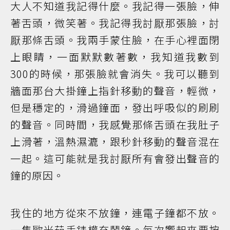
大人不知道我記得什麼。我記得一張臉，伸
著舌頭，微笑著。我記得我討厭那張臉，討
厭那條舌頭。我兩手蒙住臉，在手心裡面閉
上眼睛，一面默默數著數，我知道我數到
300的時候，那張臉就會消失。我可以聽到
牆面那台大掛鐘上指針移動的聲音，輕微，
但是穩定的，滑過鐘面，發出呼吸似的刷刷
的聲音。同時間，我感覺那條舌頭在我肚子
上滑著，溫熱濕漉，跟秒針移動的聲音混在
一起。這可能就是我討厭所有會發出聲音的
鐘的原因。
我住的地方從來不放鐘，連電子鐘都不放。
一隻歐米茄手錶權充鬧鐘。每次響起來要按