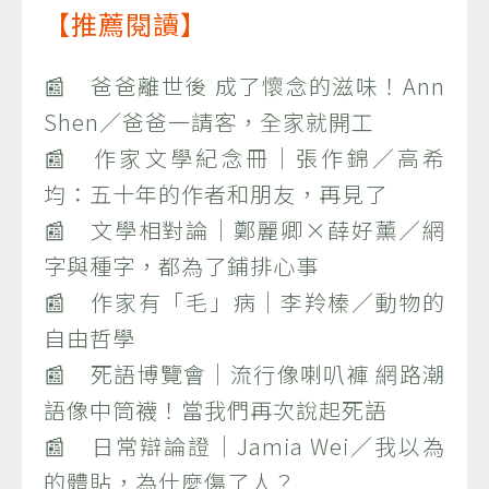
【推薦閱讀】
📰 爸爸離世後 成了懷念的滋味！Ann
Shen／爸爸一請客，全家就開工
📰 作家文學紀念冊｜張作錦／高希
均：五十年的作者和朋友，再見了
📰 文學相對論｜鄭麗卿×薛好薰／網
字與種字，都為了鋪排心事
📰 作家有「毛」病｜李羚榛／動物的
自由哲學
📰 死語博覽會｜流行像喇叭褲 網路潮
語像中筒襪！當我們再次說起死語
📰 日常辯論證｜Jamia Wei／我以為
的體貼，為什麼傷了人？