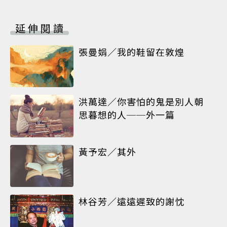
延伸閱讀
張曼娟／我的鞋留在敦煌
洪萬達／你害怕的鬼是別人朝
思暮想的人──外一篇
黃予宏／其外
林谷芳／遠遠遲致的謝忱