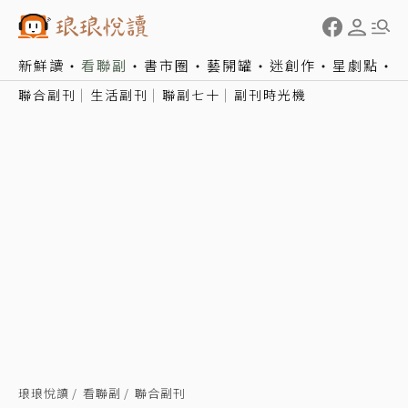
新鮮讀
看聯副
書市圈
藝開罐
迷創作
星劇點
聯合副刊
生活副刊
聯副七十
副刊時光機
琅琅悅讀
看聯副
聯合副刊