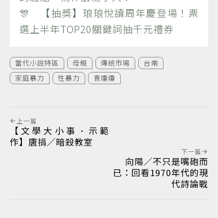
🎊 【抽獎】琅琅悅讀周年慶登場！票
選上半年TOP20關鍵詞抽千元禮券
當代小說特區
母親
傳統市場
台南
家庭暴力
性暴力
袁瓊瓊
上一篇
【文學大小事．示範
作】唐捐／暗殺教室
下一篇
向陽／不只是嘴砲而
已：回看1970年代的現
代詩論戰