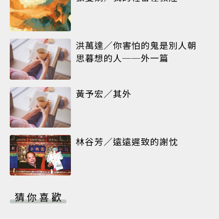
洪萬達／你害怕的鬼是別人朝
思暮想的人──外一篇
黃予宏／其外
林谷芳／遠遠遲致的謝忱
猜你喜歡