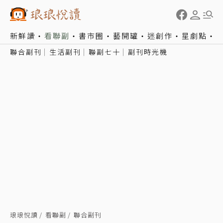
新鮮讀
看聯副
書市圈
藝開罐
迷創作
星劇點
聯合副刊
生活副刊
聯副七十
副刊時光機
琅琅悅讀
看聯副
聯合副刊