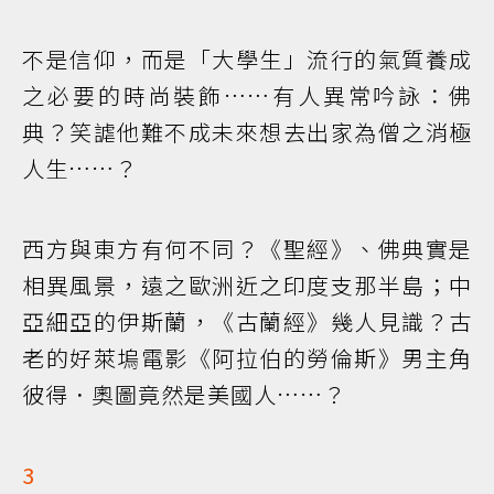
不是信仰，而是「大學生」流行的氣質養成
之必要的時尚裝飾……有人異常吟詠：佛
典？笑謔他難不成未來想去出家為僧之消極
人生……？
西方與東方有何不同？《聖經》、佛典實是
相異風景，遠之歐洲近之印度支那半島；中
亞細亞的伊斯蘭，《古蘭經》幾人見識？古
老的好萊塢電影《阿拉伯的勞倫斯》男主角
彼得．奧圖竟然是美國人……？
3