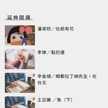
延伸閱讀
潘家欣／灶前有花
李律／黏巴達
辛金順／姆都拉丁納先生•在
台北
王苡蕎 ／魚（下）