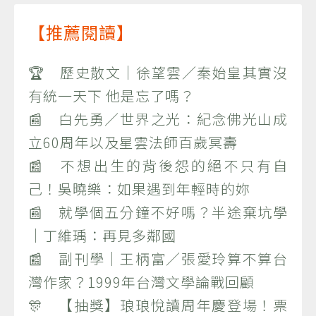
【推薦閱讀】
🏆 歷史散文｜徐望雲／秦始皇其實沒
有統一天下 他是忘了嗎？
📰 白先勇／世界之光：紀念佛光山成
立60周年以及星雲法師百歲冥壽
📰 不想出生的背後怨的絕不只有自
己！吳曉樂：如果遇到年輕時的妳
📰 就學個五分鐘不好嗎？半途棄坑學
｜丁維瑀：再見多鄰國
📰 副刊學｜王柄富／張愛玲算不算台
灣作家？1999年台灣文學論戰回顧
🎊 【抽獎】琅琅悅讀周年慶登場！票