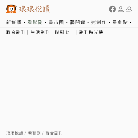
新鮮讀
看聯副
書市圈
藝開罐
迷創作
星劇點
聯合副刊
生活副刊
聯副七十
副刊時光機
琅琅悅讀
看聯副
聯合副刊