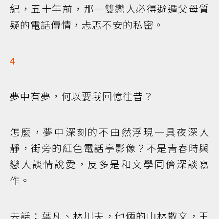
紀，五十年前，那一雙戀人必得避遁父母質
疑的電話傳情，忐忑不安的私密。
4
夢中有夢，何以要我回憶往昔？
怎麼，夢中深刻的不由然浮現一具夜深人
靜，街旁的紅色電話亭影像？不是青春時與
戀人談情說愛，反多是和文學同儕深談寫
作。
去話：葉凡、林川夫，他倆的山林散文，王