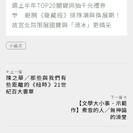
選上半年TOP20關鍵詞抽千元禮券
🎊 避開《龍藏經》排隊潮與換展期！
故宮北院限展國寶與「滑冰」更精采
小品文
上一篇
陳之華／那些與我們有
些距離的《紐時》21世
紀百大書單
下一篇
【文學大小事．示範
作】煮雪的人／無神論
的澡堂