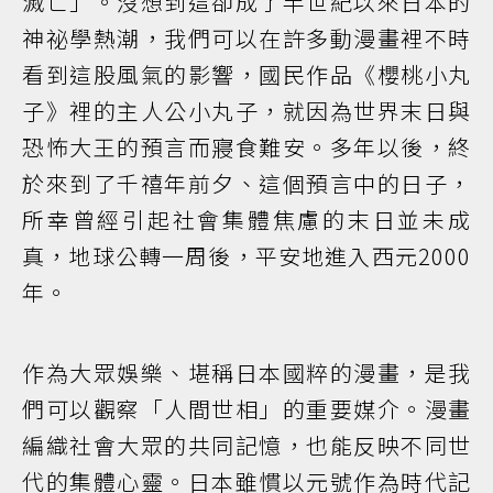
滅亡」。沒想到這卻成了半世紀以來日本的
神祕學熱潮，我們可以在許多動漫畫裡不時
看到這股風氣的影響，國民作品《櫻桃小丸
子》裡的主人公小丸子，就因為世界末日與
恐怖大王的預言而寢食難安。多年以後，終
於來到了千禧年前夕、這個預言中的日子，
所幸曾經引起社會集體焦慮的末日並未成
真，地球公轉一周後，平安地進入西元2000
年。
作為大眾娛樂、堪稱日本國粹的漫畫，是我
們可以觀察「人間世相」的重要媒介。漫畫
編織社會大眾的共同記憶，也能反映不同世
代的集體心靈。日本雖慣以元號作為時代記