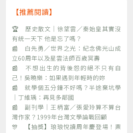
【推薦閱讀】
🏆 歷史散文｜徐望雲／秦始皇其實沒
有統一天下 他是忘了嗎？
📰 白先勇／世界之光：紀念佛光山成
立60周年以及星雲法師百歲冥壽
📰 不想出生的背後怨的絕不只有自
己！吳曉樂：如果遇到年輕時的妳
📰 就學個五分鐘不好嗎？半途棄坑學
｜丁維瑀：再見多鄰國
📰 副刊學｜王柄富／張愛玲算不算台
灣作家？1999年台灣文學論戰回顧
🎊 【抽獎】琅琅悅讀周年慶登場！票