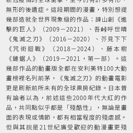
無形的後遺症。這段期間的漫畫，特別想提
幾部造就全世界現象級的作品：諫山創《進
擊的巨人》（2009－2021）、吾峠呼世晴
《鬼滅之刃》（2016－2020）、芥見下下
《咒術迴戰》（2018－2024）、藤本樹
《鏈鋸人》（2019－2021，第一部）。這
幾部作品的動畫版全都在安利美特100大動
畫榜裡名列前茅，《鬼滅之刃》的動畫電影
更是刷新前所未有的全球票房紀錄。日本曾
有論者以為，前述這些2000年代大紅的作
品，共同點似乎都是「殘酷性」，無論是畫
面的表現或情節，都有相當程度的殘虐感。
但與其說是21世紀廣受歡迎的動漫畫更殘