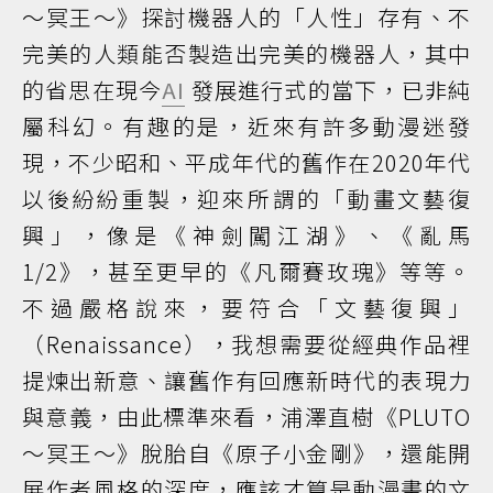
～冥王～》探討機器人的「人性」存有、不
完美的人類能否製造出完美的機器人，其中
的省思在現今
AI
發展進行式的當下，已非純
屬科幻。有趣的是，近來有許多動漫迷發
現，不少昭和、平成年代的舊作在2020年代
以後紛紛重製，迎來所謂的「動畫文藝復
興」，像是《神劍闖江湖》、《亂馬
1/2》，甚至更早的《凡爾賽玫瑰》等等。
不過嚴格說來，要符合「文藝復興」
（Renaissance），我想需要從經典作品裡
提煉出新意、讓舊作有回應新時代的表現力
與意義，由此標準來看，浦澤直樹《PLUTO
～冥王～》脫胎自《原子小金剛》，還能開
展作者風格的深度，應該才算是動漫畫的文