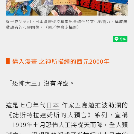
從平成到令和，日本漫畫逐步積累出全球性的文化影響力，構成無
數讀者的心靈圖像。（圖／林齊晧攝影）
▋邁入
漫畫
之神所描繪的西元2000年
「恐怖大王」沒有降臨。
這是七◯年代
日本
作家五島勉推波助瀾的
《諾斯特拉達姆斯的大預言》系列，宣稱
「1999年七月恐怖大王將從天而降，全人類