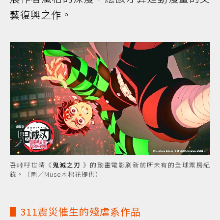
藝復興之作。
吾峠呼世晴《
鬼滅之刃
》的動畫電影刷新前所未有的全球票房紀
錄。（圖／Muse木棉花提供）
▋311震災催生的殘虐系作品