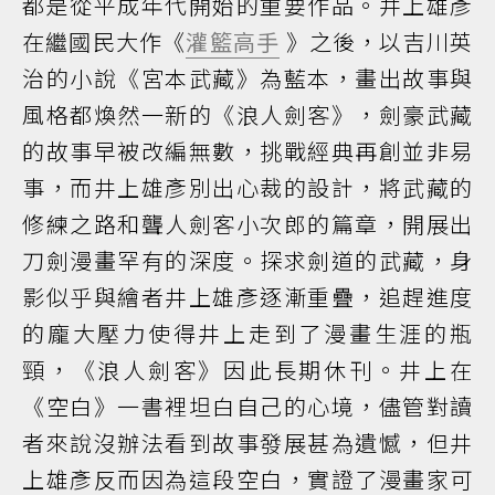
都是從平成年代開始的重要作品。井上雄彥
在繼國民大作《
灌籃高手
》之後，以吉川英
治的小說《宮本武藏》為藍本，畫出故事與
風格都煥然一新的《浪人劍客》，劍豪武藏
的故事早被改編無數，挑戰經典再創並非易
事，而井上雄彥別出心裁的設計，將武藏的
修練之路和聾人劍客小次郎的篇章，開展出
刀劍漫畫罕有的深度。探求劍道的武藏，身
影似乎與繪者井上雄彥逐漸重疊，追趕進度
的龐大壓力使得井上走到了漫畫生涯的瓶
頸，《浪人劍客》因此長期休刊。井上在
《空白》一書裡坦白自己的心境，儘管對讀
者來說沒辦法看到故事發展甚為遺憾，但井
上雄彥反而因為這段空白，實證了漫畫家可