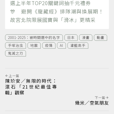
選上半年TOP20關鍵詞抽千元禮券
🎊 避開《龍藏經》排隊潮與換展期！
故宮北院限展國寶與「滑冰」更精采
2001-2025：被時間選中的名字
日本
漫畫
動畫
手塚治虫
地震
疫情
AI
灌籃高手
鬼滅之刃
上一篇
陳玠安／無限的時代：
滾石「21世紀最佳專
輯」觀察
下一篇
幾米／空氣朋友