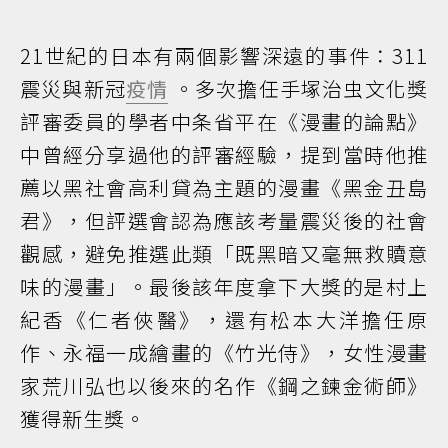
21世紀的日本有兩個影響深遠的事件：311
震災與新冠
疫情
。多次擔任手塚治虫文化獎
評審委員的學者中条省平在《漫畫的論點》
中曾經分享過他的評審經驗，提到當時他推
薦以黑社會高利貸為主題的漫畫《黑金丑島
君》，但評選會認為應該考量震災後的社會
觀感，避免推選此類「既黑暗又毫無救贖意
味的漫畫」。最後該年度拿下大獎的是村上
紀香《仁者俠醫》，還有松本大洋擔任原
作、永福一成繪畫的《竹光侍》，女性漫畫
家荒川弘也以後來的名作《鋼之鍊金術師》
獲得新生獎。