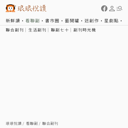
新鮮讀
看聯副
書市圈
藝開罐
迷創作
星劇點
聯合副刊
生活副刊
聯副七十
副刊時光機
琅琅悅讀
看聯副
聯合副刊