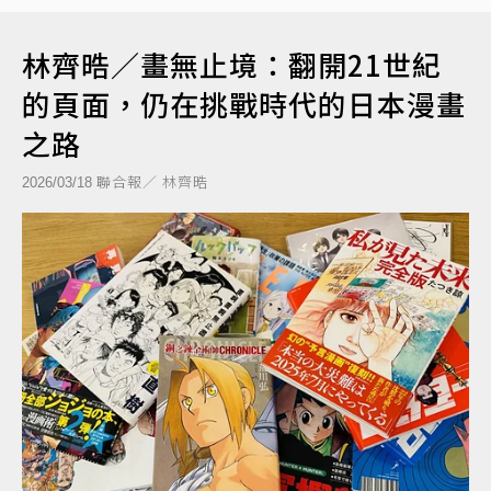
林齊晧／畫無止境：翻開21世紀
的頁面，仍在挑戰時代的日本漫畫
之路
聯合報／ 林齊晧
2026/03/18