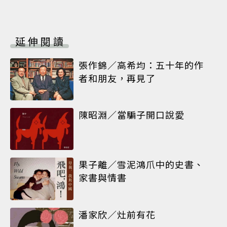
延伸閱讀
張作錦／高希均：五十年的作
者和朋友，再見了
陳昭淵／當騙子開口說愛
果子離／雪泥鴻爪中的史書、
家書與情書
潘家欣／灶前有花