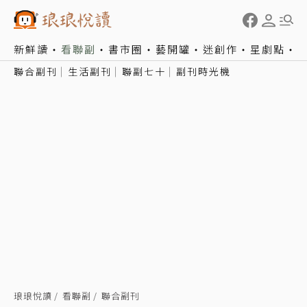
新鮮讀
看聯副
書市圈
藝開罐
迷創作
星劇點
聯合副刊
生活副刊
聯副七十
副刊時光機
琅琅悅讀
看聯副
聯合副刊