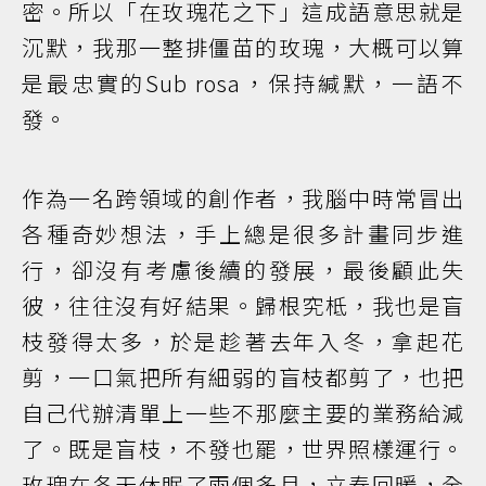
密。所以「在玫瑰花之下」這成語意思就是
沉默，我那一整排僵苗的玫瑰，大概可以算
是最忠實的Sub rosa，保持緘默，一語不
發。
作為一名跨領域的創作者，我腦中時常冒出
各種奇妙想法，手上總是很多計畫同步進
行，卻沒有考慮後續的發展，最後顧此失
彼，往往沒有好結果。歸根究柢，我也是盲
枝發得太多，於是趁著去年入冬，拿起花
剪，一口氣把所有細弱的盲枝都剪了，也把
自己代辦清單上一些不那麼主要的業務給減
了。既是盲枝，不發也罷，世界照樣運行。
玫瑰在冬天休眠了兩個多月，立春回暖，全