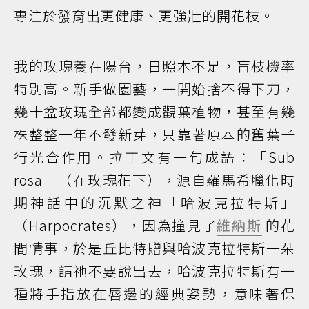
專注於發育出更健康、更強壯的開花枝。
我的玫瑰養在陽台，日照本不足，盲枝機率
特別高。新手做園藝，一開始捨不得下刀，
幾十盆玫瑰全部都變成觀葉植物，甚至有幾
株整整一年不發新芽，只靠著原本的舊葉子
行光合作用。拉丁文有一句成語：「Sub
rosa」（在玫瑰花下），源自羅馬希臘化時
期神話中的沉默之神「哈波克拉特斯」
（Harpocrates），因為撞見了
維納斯
的花
間情事，於是丘比特贈與哈波克拉特斯一朵
玫瑰，請祂不要說出去，哈波克拉特斯有一
種將手指放在唇邊的經典姿勢，意味著保