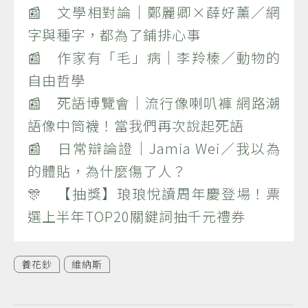
📰 文學相對論｜鄭麗卿×薛好薰／網
字與種字，都為了鋪排心事
📰 作家有「毛」病｜李羚榛／動物的
自由哲學
📰 死語博覽會｜流行像喇叭褲 網路潮
語像中筒襪！當我們再次說起死語
📰 日常辯論證｜Jamia Wei／我以為
的體貼，為什麼傷了人？
🎊 【抽獎】琅琅悅讀周年慶登場！票
選上半年TOP20關鍵詞抽千元禮券
養花鈔
維納斯