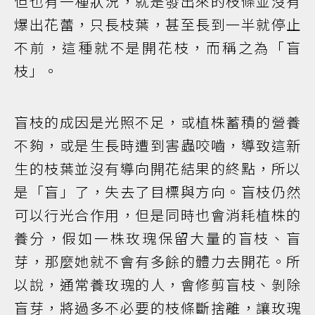
但也有一種狀況，就是發出來的枝條並沒有
爆出花蕾，只長枝葉，甚至長到一半就停止
不前，這種就不是開花枝，而稱之為「盲
枝」。
盲枝的成因是光照不足，或植株蓄積的營養
不夠，或是生長時遭到害蟲咬嚙，導致這新
生的枝葉並沒有導向開花結果的終點，所以
是「盲」了，失去了目標與方向。盲枝仍然
可以行光合作用，但是同時也會消耗植株的
養分，假如一株玫瑰保留大量的盲枝、盲
芽，那麼她就不會有多餘的體力去開花。所
以說，通常養玫瑰的人，會修剪盲枝、剝除
盲芽，將過多不必要的枝條斷捨離，讓玫瑰