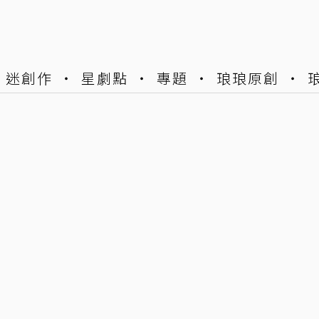
迷創作
星劇點
專題
琅琅原創