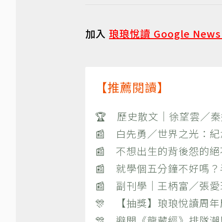
加入
琅琅悅讀 Google New
【推薦閱讀】
🏆 歷史散文｜徐望雲／
📰 白先勇／世界之光：
📰 不想出生的背後怨的
📰 就學個五分鐘不好嗎
📰 副刊學｜王柄富／張愛
🎊 【抽獎】琅琅悅讀周年
🎊 避開《龍藏經》排隊