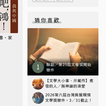
猜你喜歡
書、家
聯副／第25屆文薈獎開始
徵件
【文學大小事．示範作】煮
雪的人／無神論的澡堂
2026第六屆台灣房屋親情
文學獎徵件，3／31截止！