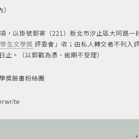
內）
項，以掛號郵寄（221）新北市汐止區大同路一段
年學生文學獎
評委會」收；由私人轉交者不列入
20日止。（以郵戳為憑、逾期不受理）
學獎臉書粉絲團
rwrite