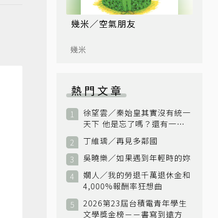
幾米／空氣朋友
幾米
熱門文章
徐望雲／秦始皇其實沒有統一
天下 他是忘了嗎？還有一個
小國：衛國
丁維瑀／再見多鄰國
吳曉樂／如果遇到年輕時的妳
嫺人／我的勞退千萬退休金和
4,000%報酬率狂想曲
2026第23屆台積電青年學生
文學獎金榜－－書寫到遠方