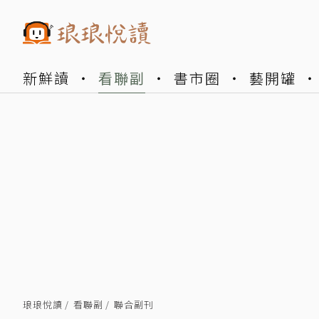
新鮮讀
看聯副
書市圈
藝開罐
琅琅悅讀
看聯副
聯合副刊