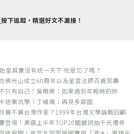
s
按下追蹤，精選好文不漏接！
秦始皇其實沒有統一天下 他是忘了嗎？
紀念佛光山成立60周年以及星雲法師百歲冥壽
絕不只有自己！吳曉樂：如果遇到年輕時的妳
？半途棄坑學｜丁維瑀：再見多鄰國
玲算不算台灣作家？1999年台灣文學論戰回顧
慶登場！票選上半年TOP20關鍵詞抽千元禮券
潮與換展期！故宮北院限展國寶與「滑冰」更精采